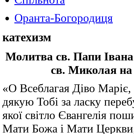
Оранта-Богородиця
катехизм
Молитва св.
Папи Івана
св. Миколая на
«О Всеблагая Діво Маріє,
дякую Тобі за ласку перебу
якої світло Євангелія поши
Мати Божа і Мати Церкви