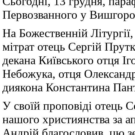
Сьогодні, 13 грудня, пара
Первозванного у Вишгород
На Божественній Літургії,
мітрат отець Сергій Прутк
декана Київського отця І
Небожука, отця Олександр
диякона Константина Пант
У своїй проповіді отець С
нашого християнства за ап
Андрій благословив, цю зем