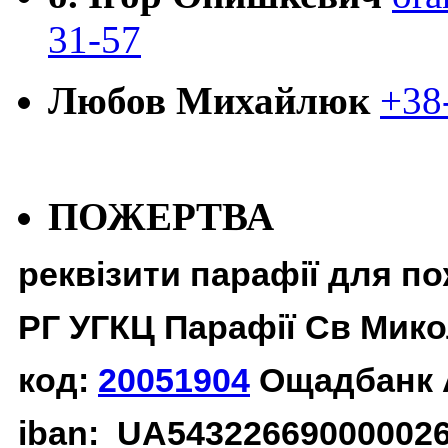
31-57
Любов Михайлюк
+38
ПОЖЕРТВА
реквізити парафії для п
РГ УГКЦ Парафії Св Мико
код:
20051904
Ощадбанк 
iban: UA54322669000002