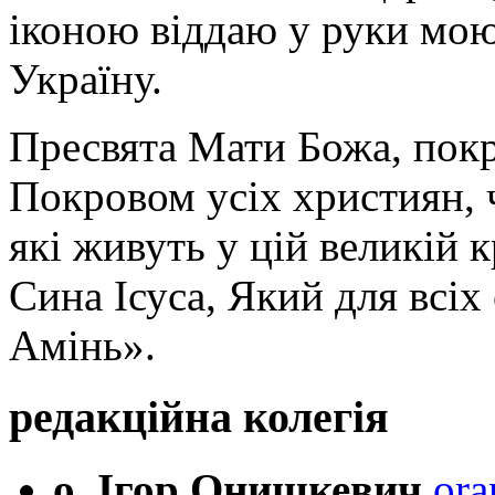
іконою віддаю у руки мою
Україну.
Пресвята Мати Божа, пок
Покровом усіх християн, ч
які живуть у цій великій к
Сина Ісуса, Який для всі
Амінь».
редакційна колегія
о. Ігор Онишкевич
ora