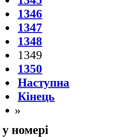
1346
1347
1348
1349
1350
Наступна
Кінець
»
у номері