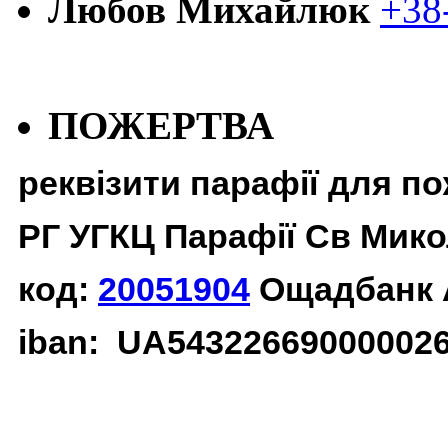
Любов Михайлюк
+38
ПОЖЕРТВА
реквізити парафії для п
РГ УГКЦ Парафії Св Мико
код:
20051904
Ощадбанк 
iban: UA54322669000002