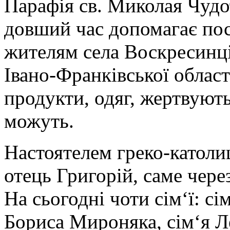
Парафія св. Миколая Чудо
довший час допомагає пос
жителям села Воскресинці
Івано-Франківської облас
продукти, одяг, жертвуют
можуть.
Настоятелем греко-католи
отець Григорій, саме чере
На сьогодні чоти сім‘ї: с
Бориса Мироняка, сім‘я Л