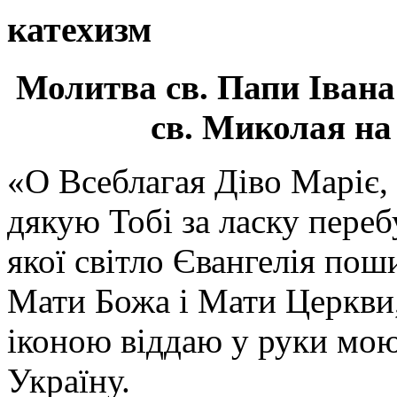
катехизм
Молитва св.
Папи Івана
св. Миколая на
«О Всеблагая Діво Маріє,
дякую Тобі за ласку перебу
якої світло Євангелія поши
Мати Божа і Мати Церкви
іконою віддаю у руки мою
Україну.