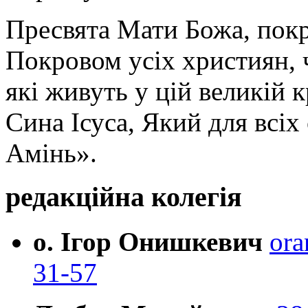
Пресвята Мати Божа, пок
Покровом усіх християн, ч
які живуть у цій великій к
Сина Ісуса, Який для всі
Амінь».
редакційна колегія
о. Ігор Онишкевич
ora
31-57