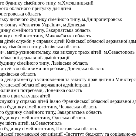
о будинку сімейного типу, м.Хмельницький
ого обласного притулку для дітей
опетровська область
ьку дитячого будинку сімейного типу, м.Дніпропетровськ
го фонду «Розвиток України», м.Донецьк
нку сімейного типу, Закарпатська область
инку сімейного типу, Миколаївська область
дітей служби у справах дітей Київської обласної державної адмі
ку сімейного типу, Львівська область
 матір-усиновительку, яка виховує трьох дітей, м.Севастополь
бласної державної адміністрації
удинку сімейного типу, Львівська область
ітей з особливими потребами, Донецька область
рківська область
епартаменту з усиновлення та захисту прав дитини Міністерства
уганської обласної державної адміністрації
обливими потребами, Донецька область
ого притулку для дітей
ужби у справах дітей Івано-Франківської обласної державної ад
о будинку сімейного типу, Черкаська область
 будинку сімейного типу, Закарпатська область
удинку сімейного типу, Одеська область
є шість дітей, м.Севастополь
 будинку сімейного типу, Полтавська область
ької громадської організації «Інститут бюджету та соціально-е