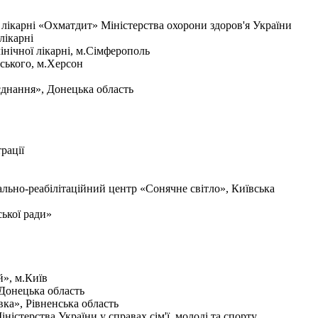
ї лікарні «Охматдит» Міністерства охорони здоров'я України
лікарні
інічної лікарні, м.Сімферополь
ського, м.Херсон
єднання», Донецька область
рації
льно-реабілітаційний центр «Сонячне світло», Київська
ської ради»
й», м.Київ
 Донецька область
ка», Рівненська область
стерства України у справах сім'ї, молоді та спорту