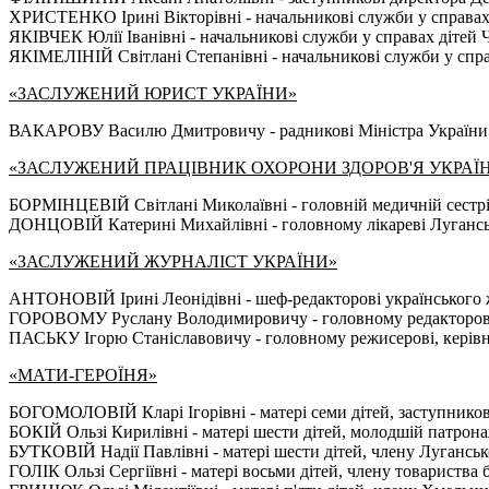
ХРИСТЕНКО Ірині Вікторівні - начальникові служби у справах д
ЯКІВЧЕК Юлії Іванівні - начальникові служби у справах дітей Ч
ЯКІМЕЛІНІЙ Світлані Степанівні - начальникові служби у справ
«ЗАСЛУЖЕНИЙ ЮРИСТ УКРАЇНИ»
ВАКАРОВУ Василю Дмитровичу - радникові Міністра України у 
«ЗАСЛУЖЕНИЙ ПРАЦІВНИК ОХОРОНИ ЗДОРОВ'Я УКРАЇ
БОРМІНЦЕВІЙ Світлані Миколаївні - головній медичній сестрі 
ДОНЦОВІЙ Катерині Михайлівні - головному лікареві Лугансь
«ЗАСЛУЖЕНИЙ ЖУРНАЛІСТ УКРАЇНИ»
АНТОНОВІЙ Ірині Леонідівні - шеф-редакторові українського
ГОРОВОМУ Руслану Володимировичу - головному редакторові В
ПАСЬКУ Ігорю Станіславовичу - головному режисерові, керівни
«МАТИ-ГЕРОЇНЯ»
БОГОМОЛОВІЙ Кларі Ігорівні - матері семи дітей, заступникові
БОКІЙ Ользі Кирилівні - матері шести дітей, молодшій патрон
БУТКОВІЙ Надії Павлівні - матері шести дітей, члену Луганської
ГОЛІК Ользі Сергіївні - матері восьми дітей, члену товариства