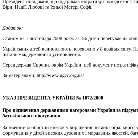
Президент повідомив, що підтримав ініціативу громадськості та 
Віри, Надії, Любові та їхньої Матері Софії.
Додаток:
Станом на 1 листопада 2008 року, 31186 дітей перебуває на облік
Українських дітей всиновлюють переважно у 8 країнах світу. Найб
питань міждержавного усиновлення.
Серед держав Європи, окрім України, цей документ не ратифіку
За матеріалами: http://www.ugcc.org.ua/
УКАЗ ПРЕЗИДЕНТА УКРАЇНИ № 1072/2008
Про відзначення державними нагородами України за підсумк
батьківського піклування
За значний особистий внесок у вирішення питань соціального за
формування у дітей високих духовних і моральних якостей, ба