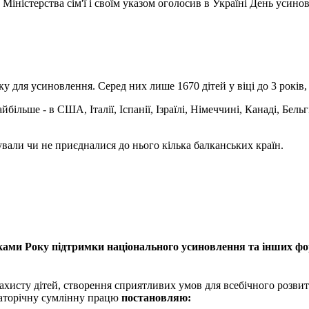
Міністерства сім'ї і своїм указом оголосив в Україні День усино
у для усиновлення. Серед них лише 1670 дітей у віці до 3 років, н
ільше - в США, Італії, Іспанії, Ізраїлі, Німеччині, Канаді, Бельг
вали чи не приєдналися до нього кілька балканських країн.
ами Року підтримки національного усиновлення та інших форм
хисту дітей, створення сприятливих умов для всебічного розвитку
гаторічну сумлінну працю
постановляю: