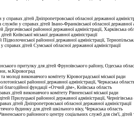
 справах дітей Дніпропетровської обласної державної адміністр
ужби у справах дітей Івано-Франківської обласної державної а
Дергачівської районної державної адміністрації, Харківська об
тей Київської міської державної адміністрації
Підволочиської районної державної адміністрації, Тернопільськ
справах дітей Сумської обласної державної адміністрації
ького притулку для дітей Фрунзівського району, Одеська облас
и, м.Кіровоград
а молоді виконавчого комітету Кіровоградської міської ради
лотоніської районної державної адміністрації, Черкаська област
благодійної фундації «Отчий дім», Київська область
вах дітей виконавчого комітету Рівненської міської ради
тей Прилуцької районної державної адміністрації, Чернігівська 
авах дітей Дніпропетровської обласної державної адміністрації
чого будинку для дітей шкільного віку, Черкаська область
енського районного центру соціальних служб для сім'ї, дітей т