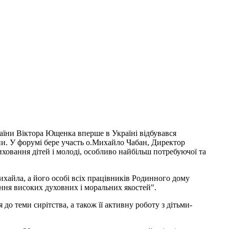
країни Віктора Ющенка вперше в Україні відбувався
їни. У форумі бере участь о.Михайло Чабан, Директор
ховання дітей і молоді, особливо найбільш потребуючої та
хайла, а його особі всіх працівників Родинного дому
ння високих духовних і моральних якостей".
о теми сирітства, а також її активну роботу з дітьми-