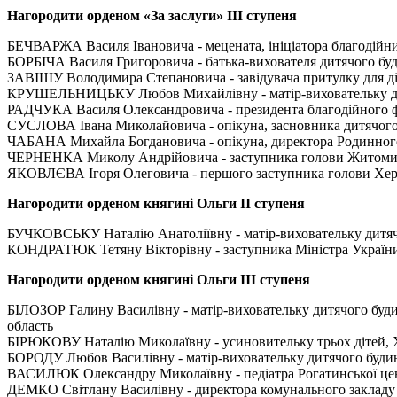
Нагородити орденом «За заслуги»
III
ступеня
БЕЧВАРЖА Василя Івановича - мецената, ініціатора благодійниц
БОРБІЧА Василя Григоровича - батька-вихователя дитячого буд
ЗАВІШУ Володимира Степановича - завідувача притулку для діте
КРУШЕЛЬНИЦЬКУ Любов Михайлівну - матір-виховательку дитя
РАДЧУКА Василя Олександровича - президента благодійного фо
СУСЛОВА Івана Миколайовича - опікуна, засновника дитячого 
ЧАБАНА Михайла Богдановича - опікуна, директора Родинного
ЧЕРНЕНКА Миколу Андрійовича - заступника голови Житомирсь
ЯКОВЛЄВА Ігоря Олеговича - першого заступника голови Херсо
Нагородити орденом княгині Ольги
II
ступеня
БУЧКОВСЬКУ Наталію Анатоліївну - матір-виховательку дитячо
КОНДРАТЮК Тетяну Вікторівну - заступника Міністра України у
Нагородити орденом княгині Ольги
III
ступеня
БІЛОЗОР Галину Василівну - матір-виховательку дитячого будин
область
БІРЮКОВУ Наталію Миколаївну - усиновительку трьох дітей, Х
БОРОДУ Любов Василівну - матір-виховательку дитячого будин
ВАСИЛЮК Олександру Миколаївну - педіатра Рогатинської цент
ДЕМКО Світлану Василівну - директора комунального закладу «