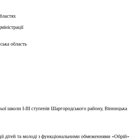
областях
міністрації
ська область
ьої школи І-ІII ступенів Шаргородського району, Вінницька
ії дітей та молоді з функціональними обмеженнями «Обрій»