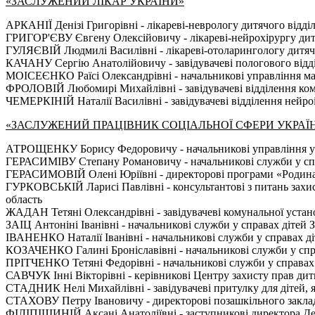
«ЗАСЛУЖЕНИЙ ЛІКАР УКРАЇНИ»
АРКАНІЇ Денізі Григорівні - лікареві-неврологу дитячого відді
ГРИГОР'ЄВУ Євгену Олексійовичу - лікареві-нейрохірургу дитячо
ГУЛЯЄВІЙ Людмилі Василівні - лікареві-отоларингологу дитячом
КАЧАНУ Сергію Анатолійовичу - завідувачеві пологового відді
МОІСЕЄНКО Раїсі Олександрівні - начальникові управління мат
ФРОЛОВІЙ Любомирі Михайлівні - завідувачеві відділення ком
ЧЕМЕРКІНІЙ Наталії Василівні - завідувачеві відділення нейроін
«ЗАСЛУЖЕНИЙ ПРАЦІВНИК СОЦІАЛЬНОЇ СФЕРИ УКРАЇ
АТРОЩЕНКУ Борису Федоровичу - начальникові управління у спра
ГЕРАСИМІВУ Степану Романовичу - начальникові служби у справ
ГЕРАСИМОВІЙ Олені Юріївні - директорові програми «Родина
ГУРКОВСЬКІЙ Ларисі Павлівні - консультантові з питань захис
область
ЖАДАН Тетяні Олександрівні - завідувачеві комунальної устано
ЗАІЦ Антоніні Іванівні - начальникові служби у справах дітей З
ІВАНЕНКО Наталії Іванівні - начальникові служби у справах діт
КОЗАЧЕНКО Галині Броніславівні - начальникові служби у справ
ПРІТЧЕНКО Тетяні Федорівні - начальникові служби у справах д
САВЧУК Інні Вікторівні - керівникові Центру захисту прав дити
СТАДНИК Нелі Михайлівні - завідувачеві притулку для дітей, як
СТАХОВУ Петру Івановичу - директорові позашкільного заклад
ФІЛІПІШИНІЙ Аксані Анатоліївні - заступникові директора Держ