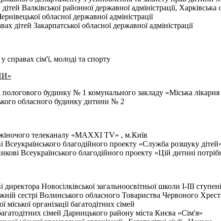
ітей Валківської районної державної адміністрації, Харківська 
ернівецької обласної державної адміністрації
ах дітей Закарпатської обласної державної адміністрації
справах сім'ї, молоді та спорту
НИ»
пологового будинку № 1 комунального закладу «Міська лікарня №
кого обласного будинку дитини № 2
 жіночого телеканалу «МАХХІ ТV» , м.Київ
сеукраїнського благодійного проекту «Служба розшуку дітей» 
кові Всеукраїнського благодійного проекту «Цій дитині потріб
 директора Новосілківської загальноосвітньої школи І-III ступе
ажній сестрі Волинського обласного Товариства Червоного Хрест
 міської організації багатодітних сімей
 багатодітних сімей Дарницького району міста Києва «Сім'я»