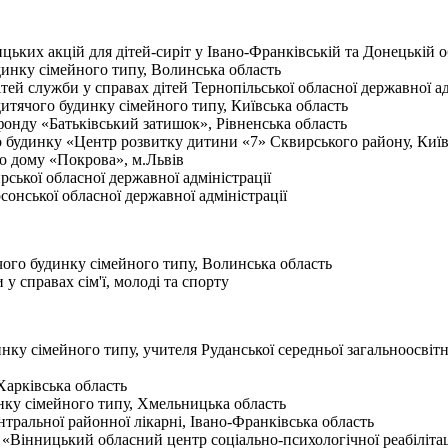
ьких акцій для дітей-сиріт у Івано-Франківській та Донецькій 
инку сімейного типу, Волинська область
й служби у справах дітей Тернопільської обласної державної ад
чого будинку сімейного типу, Київська область
нду «Батьківський затишок», Рівненська область
будинку «Центр розвитку дитини «7» Сквирського району, Київ
 дому «Покрова», м.Львів
кої обласної державної адміністрації
нської обласної державної адміністрації
го будинку сімейного типу, Волинська область
 справах сім'ї, молоді та спорту
ку сімейного типу, учителя Руданської середньої загальноосвітн
арківська область
ку сімейного типу, Хмельницька область
ральної районної лікарні, Івано-Франківська область
Вінницький обласний центр соціально-психологічної реабілітац