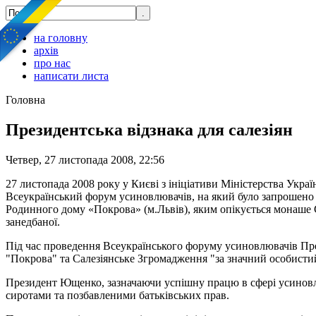
на головну
архів
про нас
написати листа
Головна
Президентська відзнака для салезіян
Четвер, 27 листопада 2008, 22:56
27 листопада 2008 року у Києві з ініціативи Міністерства Укра
Всеукраїнський форум усиновлювачів, на який було запрошено б
Родинного дому «Покрова» (м.Львів), яким опікується монаше Са
занедбаної.
Під час проведення Всеукраїнського форуму усиновлювачів През
"Покрова" та Салезіянське Згромадження "за значний особистий
Президент Ющенко, зазначаючи успішну працю в сфері усиновленн
сиротами та позбавленими батьківських прав.