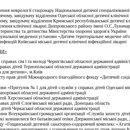
лення неврології стаціонару Національної дитячої спеціалізовано
му, завідувачу відділення Одеської обласної дитячої клінічної 
у, завідувачу відділення Кримської республіканської дитячої кл
лення клінічної лікарні Дніпровського району імені О.С.Луначар
еринства та дитинства Міністерства охорони здоров'я України
унальної медичної установи «Дитяче територіальне медичне об'
фекцій Київської міської дитячої клінічної інфекційної лікарні
НИ»
вах сім ї та молоді Чернігівської обласної державної адмініст
ах дітей Тернопільської обласної державної адміністрації
 для дитини», м.Київ
ту прав дітей Міжнародного благодійного фонду «Дитячий соціа
ви «Притулок № 1 для дітей служби у справах дітей Одеської мі
апорізької обласної державної адміністрації
ей Херсонської обласної державної адміністрації
ах дітей Слов'янської міської ради, Донецька область
ітей Черкаської обласної державної адміністрації
ни Всеукраїнської громадської організації «Служба захисту діте
і залишилися без батьківської опіки Дзержинської міської ради,
у «Гощанський дитячий санаторно-оздоровчий комплекс «Агатів
авного департаменту з усиновлення та захисту прав дитини Міні