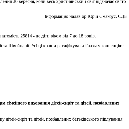
влення 30 вересня, коли весь християнський світ відзначає свято
Інформацію надав бр.Юрій Смакоус, СДБ
атомість 25814 - це діти віком від 7 до 18 років.
ії та Швейцарії. Усі ці країни ратифікували Гаазьку конвенцію з
 сімейного виховання дітей-сиріт та дітей, позбавлених
 дітей-сиріт та дітей, позбавлених батьківського піклування,