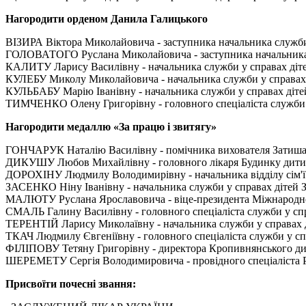
Нагородити орденом Данила Галицького
ВІЗИРА Віктора Миколайовича - заступника начальника служби у
ГОЛОВАТОГО Руслана Миколайовича - заступника начальника сл
КАЛИТУ Ларису Василівну - начальника служби у справах дітей 
КУЛЕБУ Миколу Миколайовича - начальника служби у справах ді
КУЛЬБАБУ Марію Іванівну - начальника служби у справах дітей 
ТИМЧЕНКО Олену Григорівну - головного спеціаліста служби у 
Нагородити медаллю «За працю і звитягу»
ГОНЧАРУК Наталію Василівну - помічника вихователя Затишанс
ДИКУШУ Любов Михайлівну - головного лікаря Будинку дитин
ДОРОХІНУ Людмилу Володимирівну - начальника відділу сім'ї т
ЗАСЕНКО Ніну Іванівну - начальника служби у справах дітей Зо
МАЛЮТУ Руслана Ярославовича - віце-президента Міжнародної 
СМАЛЬ Галину Василівну - головного спеціаліста служби у спра
ТЕРЕНТІЙ Ларису Миколаївну - начальника служби у справах ді
ТКАЧ Людмилу Євгеніївну - головного спеціаліста служби у спр
ФІЛІПОВУ Тетяну Григорівну - директора Кропивнянського дитя
ШЕРЕМЕТУ Сергія Володимировича - провідного спеціаліста Рівн
Присвоїти почесні звання: