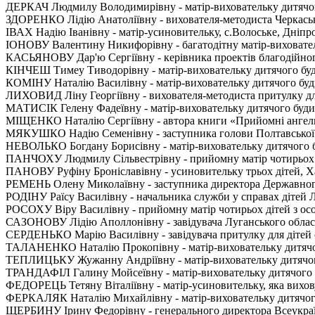
ДЕРКАЧ Людмилу Володимирівну - матір-виховательку дитячог
ЗДОРЕНКО Лідію Анатоліївну - вихователя-методиста Черкаськ
ІВАХ Надію Іванівну - матір-усиновительку, с.Волоське, Дніпр
ІОНОВУ Валентину Никифорівну - багатодітну матір-виховател
КАСЬЯНОВУ Дар'ю Сергіївну - керівника проектів благодійно
КІНЧЕШ Тимеу Тиводорівну - матір-виховательку дитячого буди
КОМІНУ Наталію Василівну - матір-виховательку дитячого буд
ЛИХОВИД Ліну Георгіївну - вихователя-методиста притулку для 
МАТИСІК Гелену Фадеївну - матір-виховательку дитячого будин
МІЩЕНКО Наталію Сергіївну - автора книги «Прийомні ангели»,
МЯКУШКО Надію Семенівну - заступника голови Полтавської о
НЕВОЛЬКО Богдану Борисівну - матір-виховательку дитячого б
ПАНЧОХУ Людмилу Сільвестрівну - прийомну матір чотирьох д
ПАНОВУ Руфіну Броніславівну - усиновительку трьох дітей, Ха
РЕМЕНЬ Олену Миколаївну - заступника директора Державного д
РОДІНУ Раїсу Василівну - начальника служби у справах дітей Л
РОСОХУ Віру Василівну - прийомну матір чотирьох дітей з ос
САЗОНОВУ Лідію Аполлонівну - завідувача Луганського обласн
СЕРДЕНЬКО Марію Василівну - завідувача притулку для дітей сл
ТАЛАНЕНКО Наталію Прокопівну - матір-виховательку дитячог
ТЕПЛИЦЬКУ Жужанну Андріївну - матір-виховательку дитячого
ТРАНДАФІЛ Галину Мойсеївну - матір-виховательку дитячого б
ФЕДОРЕЦЬ Тетяну Віталіївну - матір-усиновительку, яка вихову
ФЕРКАЛЯК Наталію Михайлівну - матір-виховательку дитячого
ЩЕРБИНУ Ірину Федорівну - генерального директора Всеукраїнс