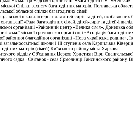
кої міської громадської організації «Багатодітні сім'ї «Ненька»
 міської Спілки захисту багатодітних матерів, Полтавська област
ьської обласної спілки багатодітних сімей
цлавської школи-інтернат для дітей сиріт та дітей, позбавлених 
рганізації «Рада багатодітних сімей, дітей-сиріт та дітей-інвалід
дської організації «Районний центр «Велика сім'я», Донецька об
тівської міської громадської організації «Асоціація багатодітни
ї районної благодійної організації «Нова українська родина», І
 загальноосвітньої школи I-III ступенів села Карпилівка Ківерц
атодітних матерів (сімей) Київського району міста Харкова
итячого відділу Об'єднання Церков Християн Віри Євангельської
итячого садка «Світанок» села Ярмолинці Гайсинського району, В