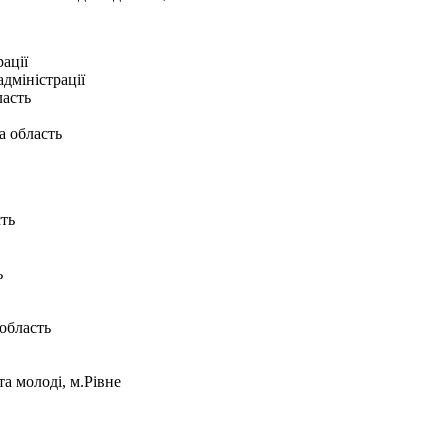
ації
дміністрації
ласть
а область
ть
ь
область
а молоді, м.Рівне