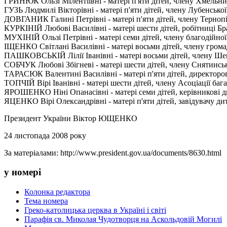
ГРИНЮК Ользі Мілентіївні - матері п'яти дітей, члену Хмельниць
ГУЗЬ Людмилі Вікторівні - матері п'яти дітей, члену Лубенської
ДОВГАНИК Галині Петрівні - матері п'яти дітей, члену Тернопіл
КУРКІНІЙ Любові Василівні - матері шести дітей, робітниці Бра
МУХІНІЙ Ользі Петрівні - матері семи дітей, члену благодійної о
ІЩЕНКО Світлані Василівні - матері восьми дітей, члену грома
ПАШКОВСЬКІЙ Лілії Іванівні - матері восьми дітей, члену Шепе
СОБЧУК Любові Збігневі - матері шести дітей, члену Снятинсько
ТАРАСЮК Валентині Василівні - матері п'яти дітей, директорові
ТОПЧІЙ Вірі Іванівні - матері шести дітей, члену Асоціації баг
ЯРОШЕНКО Ніні Опанасівні - матері семи дітей, керівникові д
ЯЦЕНКО Вірі Олександрівні - матері п'яти дітей, завідувачу д
Президент України Віктор ЮЩЕНКО
24 листопада 2008 року
За матеріалами: http://www.president.gov.ua/documents/8630.html
у номері
Колонка редактора
Тема номера
Греко-католицька церква в Україні і світі
Парафія св. Миколая Чудотворця на Аскольдовій Могилі