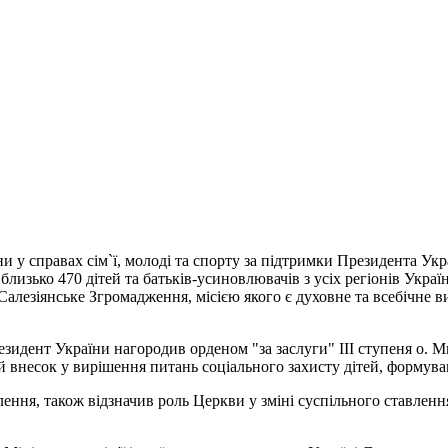
їни у справах сім`ї, молоді та спорту за підтримки Президента У
лизько 470 дітей та батьків-усиновлювачів з усіх регіонів Укра
лезіянське Згромадження, місією якого є духовне та всебічне ви
идент України нагородив орденом "за заслуги" ІІІ ступеня о. Ми
 внесок у вирішення питань соціального захисту дітей, формува
я, також відзначив роль Церкви у зміні суспільного ставлення д