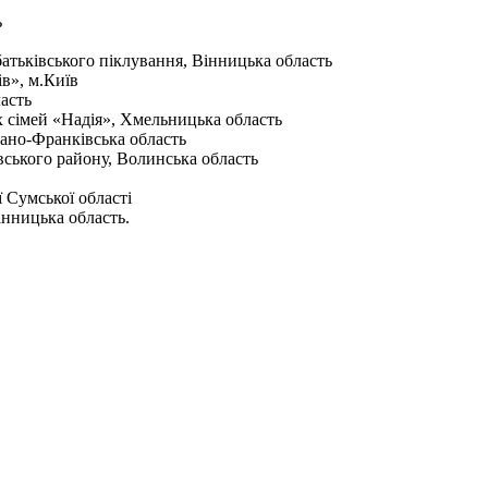
ь
батьківського піклування, Вінницька область
ів», м.Київ
ласть
х сімей «Надія», Хмельницька область
вано-Франківська область
івського району, Волинська область
 Сумської області
інницька область.