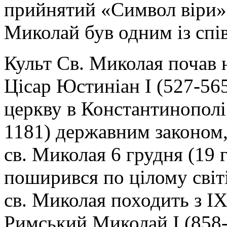
прийнятий «Символ віри» -
Миколай був одним із спів
Культ Св. Миколая почав н
Цісар Юстиніан І (527-565
церкву в Константинополі
1181) державним законом,
св. Миколая 6 грудня (19 г
поширився по цілому світ
св. Миколая походить з ІХ
Римський Миколай І (858-