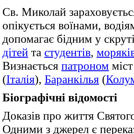
Св. Миколай зараховується
опікується воїнами, воді
допомагає бідним у скрут
дітей
та
студентів
,
морякі
Визнається
патроном
міс
(
Італія
),
Баранкілья
(
Колу
Біографічні відомості
Доказів про життя Святог
Одними з джерел є перека