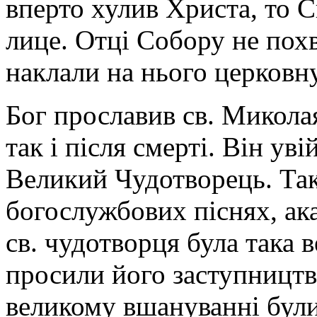
вперто хулив Христа, то 
лице. Отці Собору не похв
наклали на нього церковну
Бог прославив св. Микола
так і після смерті. Він ув
Великий Чудотворець. Так
богослужбових піснях, ака
св. чудотворця була така 
просили його заступництва
великому вшануванні були