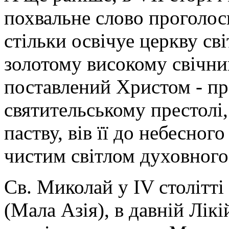
похвальне слово проголос
стільки освічуе церкву св
золотому високому свічник
поставлений Христом - пр
святительському престолі,
паству, вів її до небесного
чистим світлом духовного
Св. Миколай у IV столітті
(Мала Азія), в давній Лікі