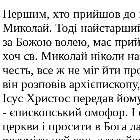
Першим, хто прийшов до ц
Миколай. Тоді найстарший
за Божою волею, має прий
хоч св. Миколай ніколи на
честь, все ж не міг йти пр
він розповів архієпископу,
Ісус Христос передав йому
- єпископський омофор. І 
церкви і просити в Бога ла