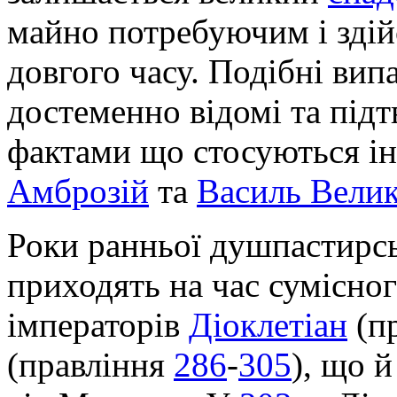
майно потребуючим і здій
довгого часу. Подібні ви
достеменно відомі та під
фактами що стосуються і
Амброзій
та
Василь Вели
Роки ранньої душпастирсь
приходять на час сумісно
імператорів
Діоклетіан
(п
(правління
286
-
305
), що 