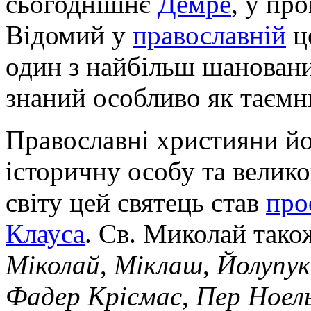
сьогоднішнє
Демре
, у пр
Відомий у
православній
ц
один з найбільш шанован
знаний особливо як таємн
Православні християни йо
історичну особу та велико
світу цей святець став
про
Клауса
. Св. Миколай тако
Міколай
,
Міклаш
,
Йолупук
Фадер Крісмас
,
Пер Ноел