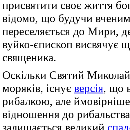
присвятити своє життя б
відомо, що будучи вчени
переселяється до Мири, д
вуйко-єпископ висвячує 
священика.
Оскільки Святий Миколай
моряків, існує
версія
, що 
рибалкою, але ймовірніше
відношення до рибальства.
залишається великий
спад