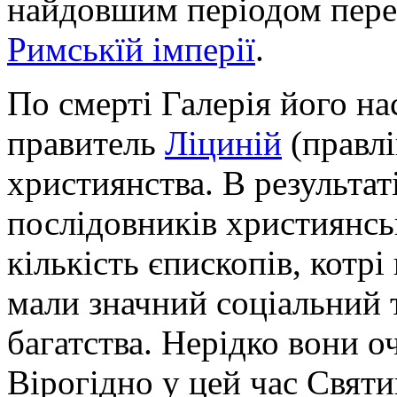
найдовшим періодом пере
Римськїй імперії
.
По смерті Галерія його н
правитель
Ліциній
(правл
християнства. В результат
послідовників християнськ
кількість єпископів, котр
мали значний соціальний 
багатства. Нерідко вони о
Вірогідно у цей час Свят