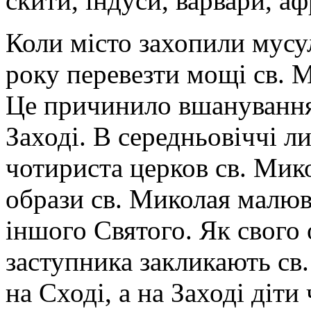
скити, індуси, варвари, аф
Коли місто захопили мусу
року перевезти мощі св. 
Це причинило вшанування
Заході. В середньовіччі л
чотириста церков св. Мик
образи св. Миколая малюв
іншого Святого. Як свого
заступника закликають св
на Сході, а на Заході діти