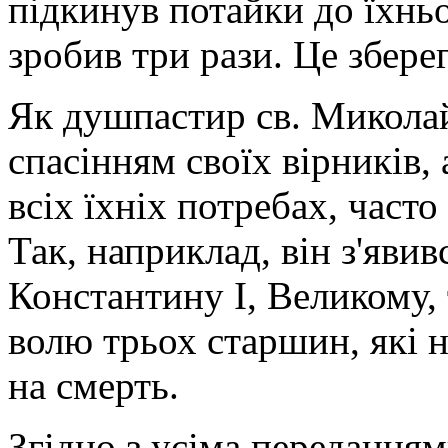
підкинув потайки до їхньо
зробив три рази. Це збере
Як душпастир св. Микола
спасінням своїх вірників,
всіх їхніх потребах, част
Так, наприклад, він з'яви
Константину І, Великому, 
волю трьох старшин, які 
на смерть.
Згідно з усіма передання