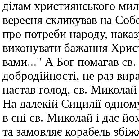
ділам християнського мил
вересня скликував на Соб
про потреби народу, нака
виконувати бажання Христ
вами..." А Бог помагав св
добродійності, не раз ви
настав голод, св. Миколай
На далекій Сицилії одном
в сні св. Миколай і дає й
та замовляє корабель збі