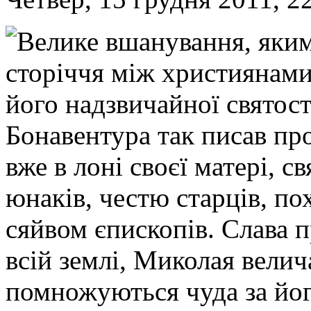
Велике вшанування, яким
сторіччя між християнами
його надзвичайної святост
Бонавентура так писав пр
вже в лоні своєї матері, с
юнаків, честю старців, п
сяйвом єпископів. Слава 
всій землі, Миколая вели
помножуються чуда за йог