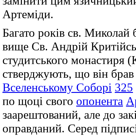
замінити цим язичницьки
Артеміди.
Багато років св. Миколай
вище Св. Андрій Критійськ
студитського монастиря (
стверджують, що він брав
Вселенському Соборі
325
по щоці свого
опонента
А
заарештований, але до зак
оправданий. Серед підписі