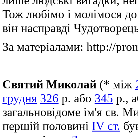
лише людські вигадки, неп
Тож любімо і молімося д
він насправді Чудотворець
За матеріалами: http://pro
Святий Миколай
(* між
грудня
326
р. або
345
р., 
загальновідоме ім'я св. М
першій половині
IV ст.
бу