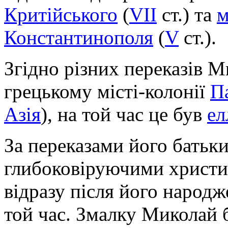
Критійського
(
VII
ст.) та
м
Константинополя
(
V
ст.).
Згідно різних переказів 
грецькому місті-колонії
П
Азія
), на той час це був
ел
За переказами його батьки
глибоковіруючими христия
відразу після його народж
той час. Змалку Миколай 