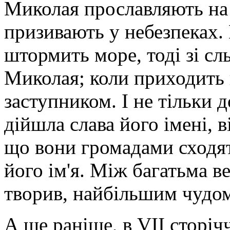
Миколая прославляють на 
призивають у небезпеках. 
штормить море, тоді зі сл
Миколая; коли приходить 
заступником. І не тільки д
дійшла слава його імені, в
що вони громадами сходят
його ім'я. Між багатьма в
творив, найбільшим чудом
А ще раніше, в VII сторіч