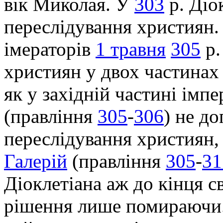
вік Миколая. У
303
р. Діо
переслідування християн.
імераторів
1 травня
305
р.
християн у двох частинах 
як у західній частині імп
(правління
305
-
306
) не д
переслідування християн, 
Галерій
(правління
305
-
31
Діоклетіана аж до кінця с
рішення лише помираючи.