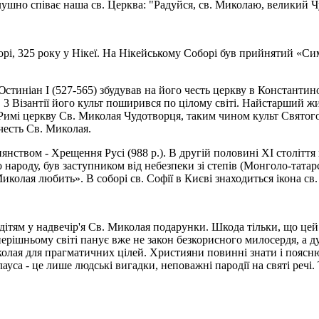
лушно співає наша св. Церква: "Радуйся, св. Миколаю, великий Ч
, 325 року у Нікеї. На Нікейському Соборі був прийнятий «Симво
Юстиніан І (527-565) збудував на його честь церкву в Константи
 3 Візантії його культ поширився по цілому світі. Найстарший жи
у Римі церкву Св. Миколая Чудотворця, таким чином культ Свят
честь Св. Миколая.
тиянством - Хрещення Русі (988 р.). В другій половині ХІ століт
о народу, був заступником від небезпеки зі степів (Монголо-тата
то Миколая любить». В соборі св. Софії в Києві знаходиться ікона 
 дітям у надвечір'я Св. Миколая подарунки. Шкода тільки, що це
рішньому світі панує вже не закон безкорисного милосердя, а дух
колая для прагматичних цілей. Християни повинні знати і поясню
Клауса - це лише людські вигадки, неповажні пародії на святі реч