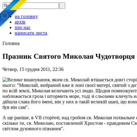
на головну
архів
про нас
написати листа
Головна
Празник Святого Миколая Чудотворця -
Четвер, 15 грудня 2011, 22:36
Велике вшанування, яким св. Миколай втішається довгі сторіч
нього: "Миколай, вибраний вже в лоні своєї матері, святий з д
по всій землі, Миколая величають усі люди. Щодня помножують
наближається гроза і штормить море, тоді зі сльозами кличуть 
дійшла слава його імені, він у них в такій великій шані, що в
був він сам".
А ще раніше, в VII сторіччі, над гробом св. Миколая похвальне
скільки ти, св. Миколаю, поставлений Христом - правдивим Світл
світлом духовного пізнання".