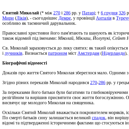
Святий Миколай
(* між
270
і
286
рр. у
Патарі
; †
6 грудня
326
р
Мири
(
Лікія
), - сьогоднішнє
Демре
, у провінції
Анталія
в
Туреч
особливо як таємничий дарувальник.
Православні християни його пам'ятають та шанують як історичну
також відомий під іменами:
Міколай
,
Міклаш
,
Йолупукі
,
Сейнт Н
Св. Миколай зараховується до лику святих: як такий опікуєтьс
і
лучників
. Визнається
патроном
міст
Амстердам
(
Нідерланди
),
Біографічні відомості
Доказів про життя Святого Миколая збереглося мало. Одними з
Згідно різних переказів Миколай народився
270
-
286
рр. у грець
За переказами його батьки були багатими та глибоковіруючими 
релігійним та вирішив присвятити своє життя богослужінню. О
висвячує ще молодого Миколая на священика.
Оскільки Святий Миколай вважається покровителем моряків, і
По смерті батьків сину залишається великий
спадок
, він виріш
відомі та підтвердженні історичними фактами що стосуються і