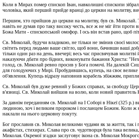
Коли в Мирах помер єпископ Іван, навколишні єпископи зібрали
чоловіка, який перший прийде вранці до церкви на молитву, ви
Першим, хто прийшов до церкви на молитву, був св. Миколай. Т
навіть не думав про таку високу честь, все ж не міг йти проти в
Божа Мати - єпископський омофор. І ось він встав рано, щоб піт
Св. Миколай, будучи владикою, не тільки не змінив своєї милос
світить перед людьми ваше світло, щоб вони, бачивши ваші доб
тільки один раз на день, ввечері; весь час присвячував молитв
наказуючи дбати про бідних, виконувати бажання Христа: "Неха
голод, св. Миколай ревно просив у Бога помочі. На далекій Сиц
для голодуючих у Мирі. Пробудившись, купець, на своє велике 
об'явлення. Купець відразу наповнив корабель збіжжям, припл
Св. Миколай був дуже ревний у Божих справах, за свободу Церк
в'язниці. Св. Миколай вийшов на волю, коли новий правитель 
За давнім переданням св. Миколай на І Соборі в Нікеї (325 р.)
людиною, хоч і великим пророком і посланцем Божим. Коли ж на
наклали на нього церковну покуту.
Бог прославив св. Миколая великими чудами як за життя, так і 
акафістах, стихирах. Слава про св. чудотворця була така велик
Миколая. Окремої згадки заслуговує ікона св. Миколая Мокрого 