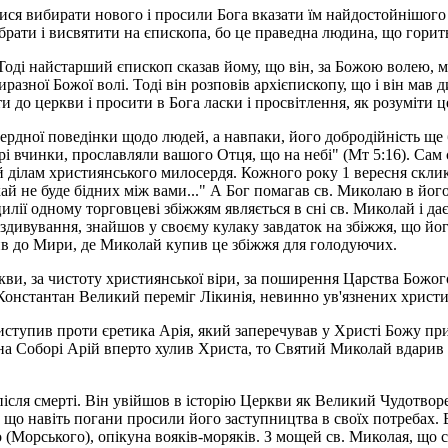
ся вибирати нового і просили Бога вказати їм найдостойнішого ч
брати і висвятити на єпископа, бо це праведна людина, що горит
оді найстарший єпископ сказав йому, що він, за Божою волею, м
иразної Божої волі. Тоді він розповів архієпископу, що і він мав 
и до церкви і просити в Бога ласки і просвітлення, як розуміти 
ердної поведінки щодо людей, а навпаки, його добродійність ще 
рі вчинки, прославляли вашого Отця, що на небі" (Мт 5:16). Сам
і й ділам християнського милосердя. Кожного року 1 вересня скл
й не буде бідних між вами..." А Бог помагав св. Миколаю в його
илії одному торговцеві збіжжям являється в сні св. Миколай і д
здивування, знайшов у своєму кулаку завдаток на збіжжя, що йог
ив до Мири, де Миколай купив це збіжжя для голодуючих.
ви, за чистоту християнської віри, за поширення Царства Божого
Константан Великий переміг Лікинія, невинно ув'язнених христи
 виступив проти єретика Арія, який заперечував у Христі Божу пр
 Соборі Арій вперто хулив Христа, то Святий Миколай вдарив Ар
після смерті. Він увійшов в історію Церкви як Великий Чудотвор
а, що навіть погани просили його заступництва в своїх потребах. 
(Морського), опікуна вояків-моряків. З мощей св. Миколая, що с