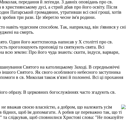
 Миколая, передання й леґенди. З давніх оповідань про св.
в християнському дусі, а стрий дбав про його освіту. Після
один Патарський громадянин, утративши всі свої гроші, хотів
 зробив три рази. Це зберегло чесне ім'я родини.
то навіть чудесним способом. Так, наприклад, він з'явився у сні
уджені на смерть.
вято. Один його життєписець написав у X столітті про св.
честь проголошують проповіді та святкують свята. Всі
на всю землю: Про його чуда знають: скити, індуси, варвари,
вшанування Святого на католицькому Заході. В середньовіччі
го іншого Святого. Як свого особливого небесного заступника
помоги в св. Миколая також в'язні й полонені. Всі ці прохання
його образу. В церковних богослужіннях часто згадують св.
ий не вважав своєю власністю, а добром, що належить усім
 бідних, щоб їм допомагати. А робив це переважно так, що ті
а" та слідкував, щоб сповнилися Христові слова: "Не показуйте