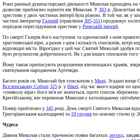
Роки ранньої душпастирської діяльності Миколая приходять на 
дозволяє приблизно оцінити вік Миколая. У
303
р. Діоклетіан 
християн у двох частинах імперії була різною. В той час як у за
частині імператор
Галерій
(правління
305
-
311
) продовжує політ
періодом переслідування християн у
Римськїй імперії
.
По смерті Галерія його наступник та одночасний з ним правит
християнської віри, а разом з цим і кількість єпископів, котр
відповідні міста. Вірогідно у цей час Святий Миколай здобув п
було результатом доброчинності. Як і для інших єпископів того
Йому також приписують розрушення язичницьких храмів, зокр
святкування народження Артеміди.
Багато років св. Миколай був єпископом у
Мирі
. Згадані вище 
Вселенському Соборі
325
р. у
Нікеї
, під час якого вдарив по що
«символу віри» його ім'я не значиться, проте список збережен
Критійському, він переконав Миколая у католицькому світобаче
Помер приблизно у
345
році. День смерті Святого Миколая від
Григоріанським календарем) та
19 грудня
по новому стилю (у 20
Чудеса
Діяння Миколая стали причиною появи багатьох
легенд
, завдя