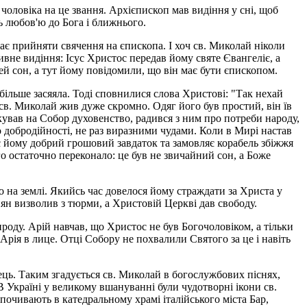
оловіка на це звання. Архієпископ мав видіння у сні, щоб
ь любов'ю до Бога і ближнього.
ає прийняти свячення на єпископа. І хоч св. Миколай ніколи
дивне видіння: Ісус Христос передав йому святе Євангеліє, а
цей сон, а тут йому повідомили, що він має бути єпископом.
більше засяяла. Тоді сповнилися слова Христові: "Так нехай
 св. Миколай жив дуже скромно. Одяг його був простий, він їв
икував на Собор духовенство, радився з ним про потреби народу,
 добродійності, не раз виразними чудами. Коли в Мирі настав
ає йому добрий грошовий завдаток та замовляє корабель збіжжя
о остаточно переконало: це був не звичайний сон, а Боже
 на землі. Якийсь час довелося йому страждати за Христа у
ян визволив з тюрми, а Христовій Церкві дав свободу.
ироду. Арій навчав, що Христос не був Богочоловіком, а тільки
ія в лице. Отці Собору не похвалили Святого за це і навіть
ець. Таким згадується св. Миколай в богослужбових піснях,
В Україні у великому вшануванні були чудотворні ікони св.
почивають в катедральному храмі італійського міста Бар,