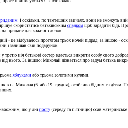
), проте приписуються Св. Миколаю.
приданим
. І оскільки, по тамтешніх звичаях, вони не зможуть ви
вирішує скористатись батьківським
спадком
щоб зарадити біді. Пр
- на придане для кожної з дочок.
дній - це відбувалось протягом трьох ночей підряд, за іншою - о
ини і залишав свій подарунок.
єю: у третю ніч батькові сестер вдається викрити особу свого доб
е від нього. За іншою: Миколай дізнається про задум батька викри
трьома
яблуками
або трьома золотими кулями.
ків на Миколая (6. або 19. грудня), особливо бідним та дітям. П
 інших.
набожним, що у дні
посту
(середу та п'ятницю) ссав материнськ