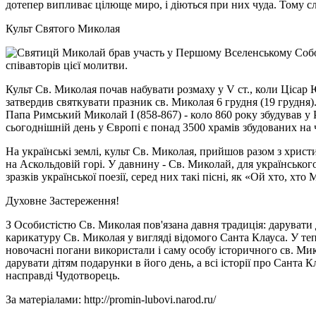
дотепер випливає цілюще миро, і діються при них чуда. Тому с
Культ Святого Миколая
Святицй Миколай брав участь у Першому Вселенському Соборі
співавторів цієї молитви.
Культ Св. Миколая почав набувати розмаху у V ст., коли Цісар 
затвердив святкувати празник св. Миколая 6 грудня (19 грудня).
Папа Римський Миколай І (858-867) - коло 860 року збудував 
сьогоднішній день у Європі є понад 3500 храмів збудованих на 
На українські землі, культ Св. Миколая, прийшов разом з хрис
на Аскольдовій горі. У давнину - Св. Миколай, для українськог
зразків української поезії, серед них такі пісні, як «Ой хто, х
Духовне Застереження!
З Особистістю Св. Миколая пов'язана давня традиція: дарувати
карикатуру Св. Миколая у вигляді відомого Санта Клауса. У тепе
новочасні погани використали і саму особу історичного св. Ми
дарувати дітям подарунки в його день, а всі історії про Санта 
насправді Чудотворець.
За матеріалами: http://promin-lubovi.narod.ru/