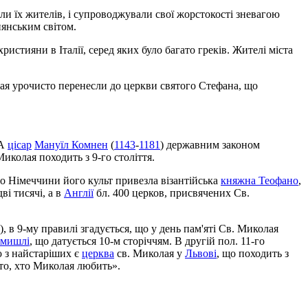
али їх жителів, і супроводжували свої жорстокості зневагою
янським світом.
стияни в Італії, серед яких було багато греків. Жителі міста
ая урочисто перенесли до церкви святого Стефана, що
 А
цісар
Мануїл Комнен
(
1143
-
1181
) державним законом
иколая походить з 9-го століття.
о Німеччини його культ привезла візантійська
княжна Теофано
,
ві тисячі, а в
Англії
бл. 400 церков, присвячених Св.
), в 9-му правилі згадується, що у день пам'яті Св. Миколая
емишлі
, що датується 10-м сторіччям. В другій пол. 11-го
 з найстаріших є
церква
св. Миколая у
Львові
, що походить з
хто, хто Миколая любить».