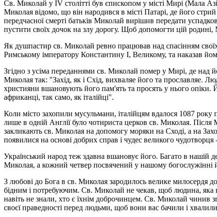
Св. Миколай у IV столітті був єпископом у місті Мирі (Мала Азія
Миколая відомо, що він народився в місті Патарі, де його стри
передчасної смерті батьків Миколай вирішив передати успадков
пустити своїх дочок на злу дорогу. Щоб допомогти цій родині, 
Як душпастир св. Миколай ревно працював над спасінням своїх ві
Римському імператору Константину І, Великому, та наказав йом
Згідно з усіма переданнями св. Миколай помер у Мирі, де над й
Миколая так: "Захід, як і Схід, вихваляе його та прославляе. Л
християни вшановують його пам'ять та просять у нього опіки. Й
африканці, так само, як італійці".
Коли місто захопили мусульмани, італійцям вдалося 1087 року 
лише в одній Англії було чотириста церков св. Миколая. Після
закликають св. Миколая на допомогу моряки на Сході, а на Заход
появилися на основі добрих справ і чудес великого чудотворця 
Український народ теж здавна вшановує його. Багато в нашій де
Миколая, а кожний четвер посвячений у нашому богослужінні
З любові до Бога в св. Миколая зародилось велике милосердя до
бідним і потребуючим. Св. Миколай не чекав, щоб людина, яка 
навіть не знали, хто є їхнім доброчинцем. Св. Миколай чинив з
своєї праведності перед людьми, щоб вони вас бачили і хвалили