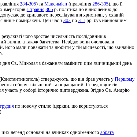
равління
284
-
305
) та
Максиміан
(правління
286
-
305
), що й
х імераторів
1 травня
305
р. політика по відношенню до
е допускає до кривавого переслідування християн, у східній
ння лише помираючи. Цей час з
303
по
311
рр. був найдовшим
 результаті чого зростає чисельність послідовників
чний вплив, а також багатства. Нерідко вони очолювали
ій, його мали поважати та любити у тій місцевості, що звичайно
у.
ня дня Св. Миколая з бажанням замінити цим язичницький день
 (Константинополь) стверджують, що він брав участь у
Першому
нчення собору звільнений та оправданий. Серед підписів
я участь у соборі історично підтверджена. Згідно Св. Андрію
 грудня
по новому стилю (церкви, що користуються
)
 з цих легенд основані на вчинках одноіменного
аббата