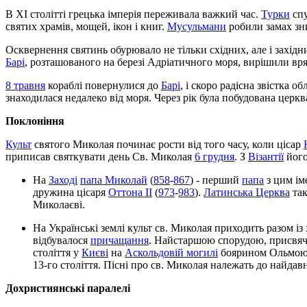
В XI столітті грецька імперія переживала важкий час.
Турки
спу
святих храмів, мощей, ікон і книг.
Мусульмани
робили замах зн
Осквернення святинь обурювало не тільки східних, але і західн
Барі
, розташованого на березі Адріатичного моря, вирішили вр
8 травня
кораблі повернулися до
Барі
, і скоро радісна звістка о
знаходилася недалеко від моря. Через рік була побудована церк
Поклоніння
Культ
святого Миколая починає рости від того часу, коли цісар
приписав святкувати день Св. Миколая
6 грудня
. З
Візантії
його
На
Заході
папа Миколай
(
858
-
867
) - перший
папа
з цим ім
дружина цісаря
Оттона ІІ
(
973
-
983
).
Латинська Церква
так
Миколаєві.
На Українські землі культ св. Миколая приходить разом із
відбувалося
причащання
. Найстаршою спорудою, присвяч
століття у
Києві
на
Аскольдовій могилі
боярином Ольмою б
13-го століття. Пісні про св. Миколая належать до найдав
Дохристиянські паралелі