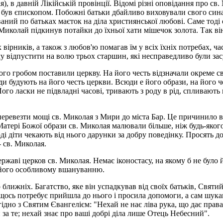
), в давній Лікійській провінції. Відомі різні оповідання про св.
й був єпископом. Побожні батьки дбайливо виховували свого сина 
аний по батьках маєток на діла християнської любові. Саме тоді 
Миколай підкинув потайки до їхньої хати мішечок золота. Так він
рників, а також з любов'ю помагав їм у всіх їхніх потребах, час
у відпустити на волю трьох старшин, які несправедливо були зас
ого гробом поставили церкву. На його честь відзначали окреме с
юди будують на його честь церкви. Всюди е його образи, на його 
ого ласки не підвладні часові, тривають з роду в рід, спливають 
перевезти мощі св. Миколая з Мири до міста Бар. Це причинило 
 Матері Божої образи св. Миколая малювали більше, ніж будь-яко
і діти чекають від нього дарунки за добру поведінку. Просять до
- св. Миколая.
ржаві церков св. Миколая. Немає іконостасу, на якому б не було 
 його особливому вшануванню.
 ближніх. Багатство, яке він успадкував від своїх батьків, Свят
щось потребує прийшла до нього і просила допомоги, а сам шукав
гідно з Святим Євангелієм: "Нехай не нає ліва рука, що дає прав
 за те; нехай знає про ваші добрі діла лише Отець Небесний".