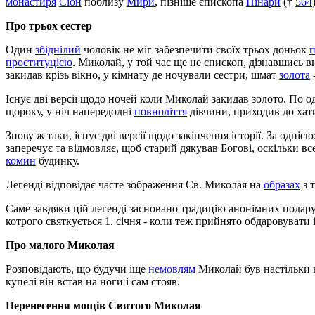
монастиря
Сіон
поблизу
Мири
, пізніше єпископа
Пінари
(†
564
Про трьох сестер
Один
збіднілий
чоловік не міг забезпечити своїх трьох доньок
проституцією
. Миколай, у той час ще не єпископ, дізнавшись 
закидав крізь вікно, у кімнату де ночували сестри, шмат
золота
Існує дві версії щодо ночей коли Миколай закидав золото. По о
щороку, у ніч напередодні
повноліття
дівчини, приходив до хат
Знову ж таки, існує дві версії щодо закінчення історії. За одні
заперечує та відмовляє, щоб старий дякував Богові, оскільки вс
комин
будинку.
Легенді відповідає часте зображення Св. Миколая на
образах
з 
Саме завдяки цій легенді засновано традицію анонімних подарун
котрого святкується 1. січня - коли теж прийнято обдаровувати
Про малого Миколая
Розповідають, що будучи іще
немовлям
Миколай був настільки 
купелі він встав на ноги і сам стояв.
Перенесення мощів Святого Миколая