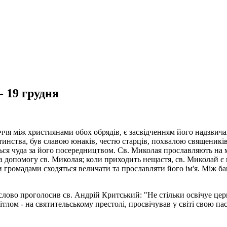
 19 грудня
чя між християнами обох обрядів, є засвідченням його надзвичай
итинства, був славою юнаків, честю старців, похвалою священикі
ся чуда за його посередництвом. Св. Миколая прославляють на м
на допомогу св. Миколая; коли приходить нещастя, св. Миколай є 
они громадами сходяться величати та прославляти його ім'я. Між 
 слово проголосив св. Андрій Критський: "Не стільки освічуе це
ом - на святительському престолі, просвічував у світі свою паств