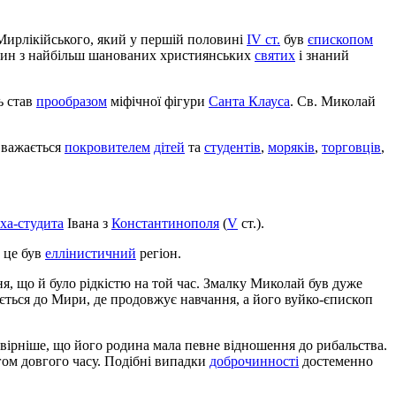
я Мирлікійського, який у першій половині
IV ст.
був
єпископом
дин з найбільш шанованих християнських
святих
і знаний
ь став
прообразом
міфічної фігури
Санта Клауса
. Св. Миколай
 вважається
покровителем
дітей
та
студентів
,
моряків
,
торговців
,
ха-студита
Івана з
Константинополя
(
V
ст.).
с це був
еллінистичний
регіон.
я, що й було рідкістю на той час. Змалку Миколай був дуже
ться до Мири, де продовжує навчання, а його вуйко-єпископ
овірніше, що його родина мала певне відношення до рибальства.
гом довгого часу. Подібні випадки
доброчинності
достеменно