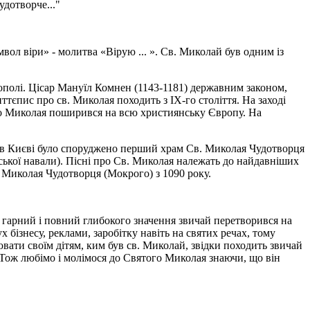
удотворче..."
л віри» - молитва «Вірую ... ». Св. Миколай був одним із
нополі. Цісар Мануїл Комнен (1143-1181) державним законом,
ттєпис про св. Миколая походить з ІХ-го століття. На заході
ого Миколая поширився на всю християнську Європу. На
тя в Києві було споруджено перший храм Св. Миколая Чудотворця
рської навали). Пісні про Св. Миколая належать до найдавніших
св. Миколая Чудотворця (Мокрого) з 1090 року.
й гарний і повний глибокого значення звичай перетворився на
 бізнесу, реклами, заробітку навіть на святих речах, тому
вати своїм дітям, ким був св. Миколай, звідки походить звичай
і. Тож любімо і молімося до Святого Миколая знаючи, що він