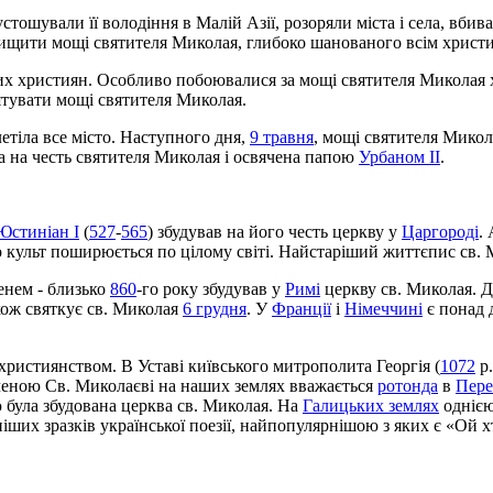
стошували її володіння в Малій Азії, розоряли міста і села, вбив
ищити мощі святителя Миколая, глибоко шанованого всім христи
их християн. Особливо побоювалися за мощі святителя Миколая хри
ятувати мощі святителя Миколая.
блетіла все місто. Наступного дня,
9 травня
, мощі святителя Микол
ва на честь святителя Миколая і освячена папою
Урбаном II
.
Юстиніан І
(
527
-
565
) збудував на його честь церкву у
Царгороді
.
 культ поширюється по цілому світі. Найстаріший життєпис св. М
енем - близько
860
-го року збудував у
Римі
церкву св. Миколая. Д
ож святкує св. Миколая
6 грудня
. У
Франції
і
Німеччині
є понад д
 християнством. В Уставі київського митрополита Георгія (
1072
р.
еною Св. Миколаєві на наших землях вважається
ротонда
в
Пер
ула збудована церква св. Миколая. На
Галицьких землях
однією
ніших зразків української поезії, найпопулярнішою з яких є «Ой 