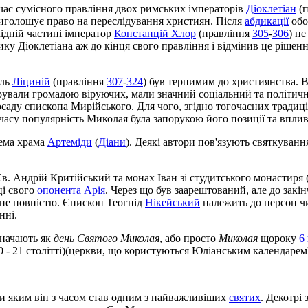
час сумісного правління двох римських імператорів
Діоклетіан
(п
виголошує право на переслідування християн. Після
абдикації
обо
хідній частині імператор
Констанцій Хлор
(правління
305
-
306
) н
ику Діоклетіана аж до кінця свого правління і відмінив це ріше
ель
Ліциній
(правління
307
-
324
) був терпимим до християнства. В
і керували громадою віруючих, мали значний соціальний та політи
осаду єпископа Мирійського. Для чого, згідно тогочасних традиц
 часу популярність Миколая була запорукою його позиції та вплив
ема храма
Артеміди
(
Діани
). Деякі автори пов'язують святкуван
Св. Андрій Критійський та монах Іван зі студитського монастиря
ці свого
опонента
Арія
. Через що був заарештований, але до закі
о не повністю. Єпископ Теогнід
Нікейський
належить до персон чи
нні.
значають як
день Святого Миколая
, або просто
Миколая
щороку
6
 - 21 столітті)(церкви, що користуються Юліанським календарем
ки яким він з часом став одним з найважливіших
святих
. Декотрі