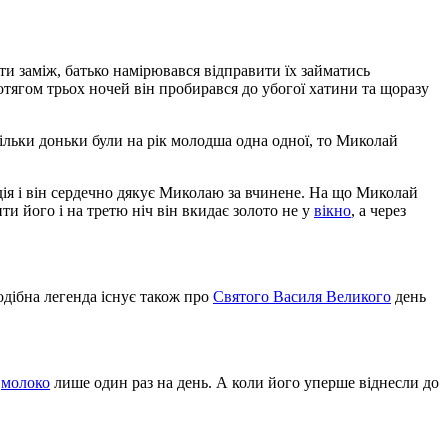
йти заміж, батько намірювався відправити їх займатись
отягом трьох ночей він пробирався до убогої хатини та щоразу
скільки доньки були на рік молодша одна одної, то Миколай
родія і він сердечно дякує Миколаю за вчинене. На що Миколай
ти його і на третю ніч він вкидає золото не у
вікно
, а через
одібна легенда існує також про
Святого Василя Великого
день
е
молоко
лише один раз на день. А коли його уперше віднесли до