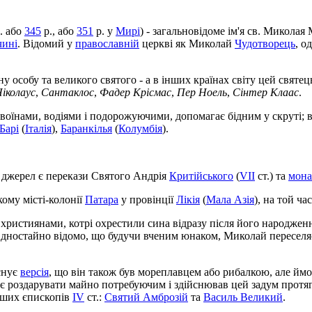
. або
345
р., або
351
р. у
Мирі
) - загальновідоме ім'я св. Микола
чині
. Відомий у
православній
церкві як Миколай
Чудотворець
, о
 особу та великого святого - а в інших країнах світу цей святец
іколаус
,
Сантаклос
,
Фадер Крісмас
,
Пер Ноель
,
Сінтер Клаас
.
я воїнами, водіями і подорожуючими, допомагає бідним у скруті;
Барі
(
Італія
),
Баранкілья
(
Колумбія
).
 джерел є перекази Святого Андрія
Критійського
(
VII
ст.) та
мона
кому місті-колонії
Патара
у провінції
Лікія
(
Мала Азія
), на той ча
християнами, котрі охрестили сина відразу після його народженн
дностайно відомо, що будучи вченим юнаком, Миколай переселяє
снує
версія
, що він також був мореплавцем або рибалкою, але йм
ує роздарувати майно потребуючим і здійснював цей задум протя
нших єпископів
IV
ст.:
Святий Амброзій
та
Василь Великий
.