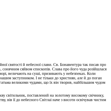
ної святості й небесної слави. Св. Бонавентура так писав про
в, сонячним сяйвом єпископів. Слава про його чуда розійшлася
орі, величають на суші, призивають у небезпеках. Коли
нашим заступником. І не тільки до християн, але й до поган
багатьма великими чудами, що їх він творив, найбільшим чудом
ркву світильник, поставлений на золотому високому свічнику,
у, вів її до небесного Світлаі наче з висоти освічував чистим