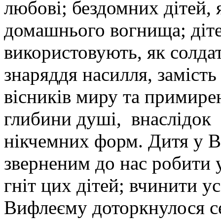
любові; бездомних дітей, 
домашнього вогнища; діте
використовують, як солда
знаряддя насилля, замість
вісників миру та примирен
глибини душі, внаслідок 
нікчемних форм. Дитя у В
зверненим до нас робити 
гніт цих дітей; вчинити у
Вифлеєму доторкнулося с