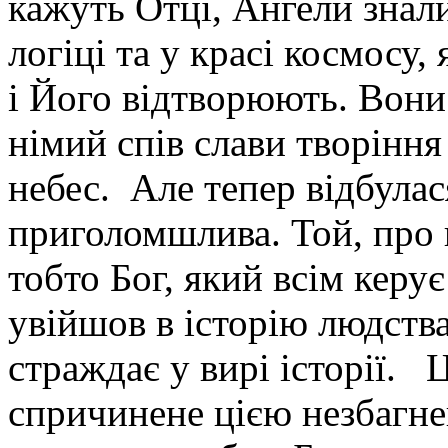
кажуть Отці, Ангели знали
логіці та у красі космосу,
і Його відтворюють. Вони
німий спів слави творіння
небес. Але тепер відбулася
приголомшлива. Той, про к
тобто Бог, який всім керу
увійшов в історію людства,
страждає у вирі історії. 
спричинене цією незбагне