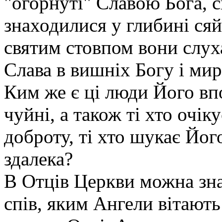
"огорнуті" Славою Бога, с
знаходилися у глибині сяй
святим стовпом вони слух
Слава в вишніх Богу і ми
Ким же є ці люди Його вп
чуйні, а також ті хто очік
доброту, ті хто шукає Йо
здалека?
В Отців Церкви можна зн
спів, яким Ангели вітають