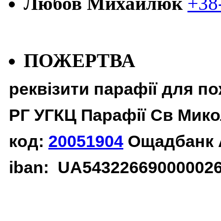
Любов Михайлюк
+38
ПОЖЕРТВА
реквізити парафії для п
РГ УГКЦ Парафії Св Мико
код:
20051904
Ощадбанк 
iban: UA54322669000002