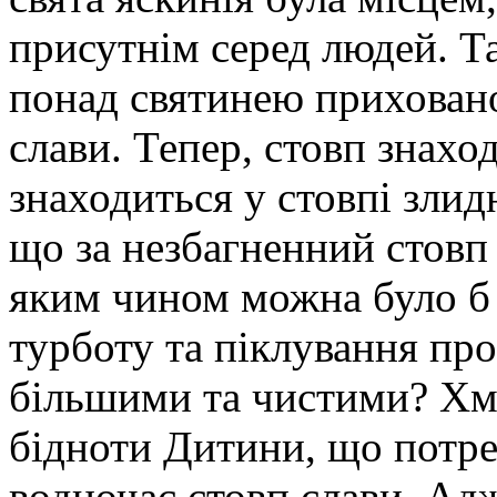
присутнім серед людей. Т
понад святинею приховано
слави. Тепер, стовп знахо
знаходиться у стовпі злид
що за незбагненний стовп 
яким чином можна було б
турботу та піклування пр
більшими та чистими? Хм
бідноти Дитини, що потре
водночас стовп слави. Ад