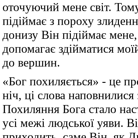
оточуючий мене світ. Тому
підіймає з пороху злиденн
донизу Він підіймає мене, 
допомагає здійматися моїй
до вершин.
«Бог похиляється» - це п
ніч, ці слова наповнилися
Похиляння Бога стало нас
усі межі людської уяви. В
приходить, саме Він, як 