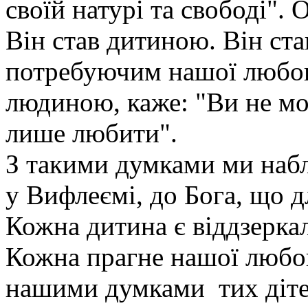
своїй натурі та свободі".
Він став дитиною. Він ста
потребуючим нашої любові
людиною, каже: "Ви не мо
лише любити".
З такими думками ми набл
у Вифлеємі, до Бога, що д
Кожна дитина є віддзерк
Кожна прагне нашої любов
нашими думками тих дітей,