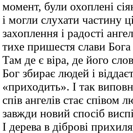
момент, були охоплені сі
і могли слухати частину ці
захоплення і радості анге
тихе пришестя слави Бога
Там де є віра, де його сло
Бог збирає людей і віддаєт
«приходить». І так випов
спів ангелів стає співом л
завжди новий спосіб виспі
І дерева в діброві прихил