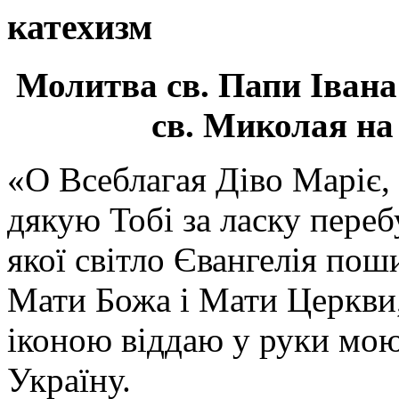
катехизм
Молитва св.
Папи Івана
св. Миколая на
«О Всеблагая Діво Маріє,
дякую Тобі за ласку перебу
якої світло Євангелія поши
Мати Божа і Мати Церкви
іконою віддаю у руки мою
Україну.