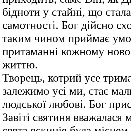
бідноти у стайні, що стал
самотності. Бог дійсно сх
таким чином приймає умов
притаманні кожному нов
життю.
Творець, котрий усе трима
залежимо усі ми, стає мал
людської любові. Бог прис
Завіті святиня вважалася
свята яскинія була місцем,