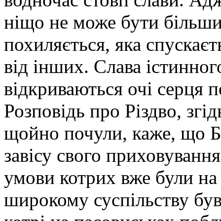
ніщо не може бути більши
похиляється, яка спускаєт
від інших. Слава істинног
відкриваються очі серця 
Розповідь про Різдво, згі
щойно почули, каже, що Б
завісу свого приховування
умови котрих вже були на н
широкому суспільству був 