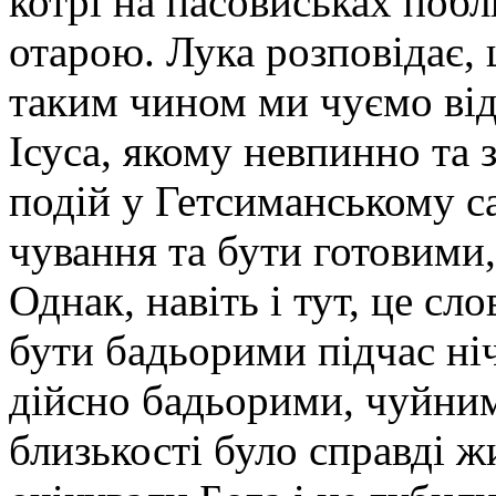
котрі на пасовиськах поб
отарою. Лука розповідає,
таким чином ми чуємо ві
Ісуса, якому невпинно та 
подій у Гетсиманському с
чування та бути готовими
Однак, навіть і тут, це сл
бути бадьорими підчас ні
дійсно бадьорими, чуйним
близькості було справді 