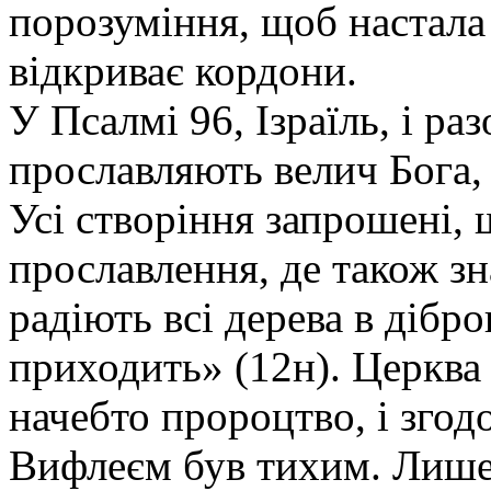
порозуміння, щоб настала 
відкриває кордони.
У Псалмі 96, Ізраїль, і ра
прославляють велич Бога, 
Усі створіння запрошені, 
прославлення, де також з
радіють всі дерева в дібро
приходить» (12н). Церква
начебто пророцтво, і згод
Вифлеєм був тихим. Лише 