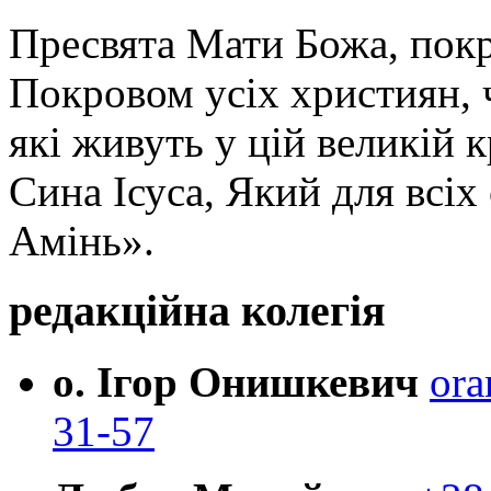
Пресвята Мати Божа, пок
Покровом усіх християн, ч
які живуть у цій великій к
Сина Ісуса, Який для всі
Амінь».
редакційна колегія
о. Ігор Онишкевич
ora
31-57