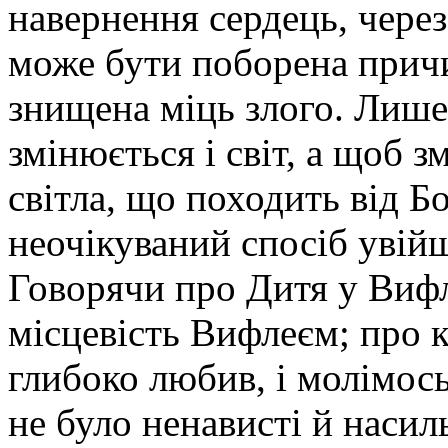
навернення сердець, чере
може бути поборена причи
знищена міць злого. Лише
змінюється і світ, а щоб 
світла, що походить від Бо
неочікуваний спосіб увій
Говорячи про Дитя у Вифл
місцевість Вифлеєм; про кр
глибоко любив, і молімос
не було ненависті й насил