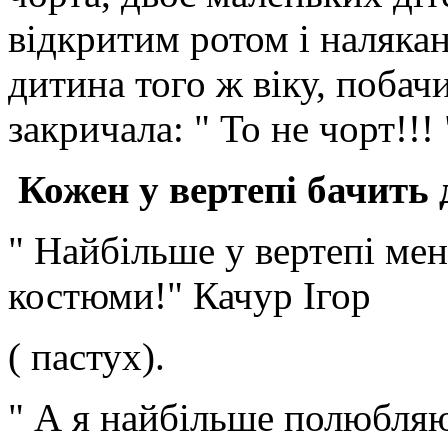
відкритим ротом і налякан
дитина того ж віку, поба
закричала: " То не чорт!!! 
Кожен у вертепі бачить 
" Найбільше у вертепі мен
костюми!" Качур Ігор
( пастух).
" А я найбільше полюбляю