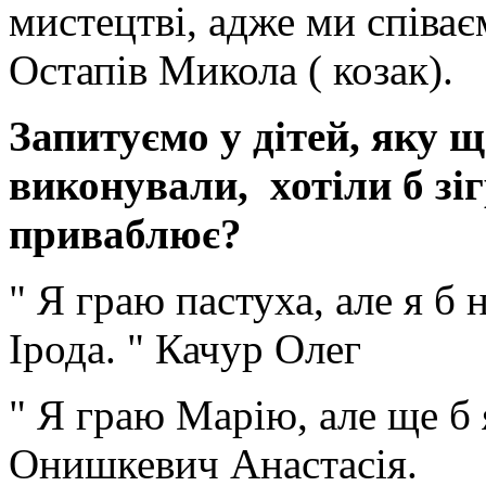
мистецтві, адже ми співає
Остапів Микола ( козак).
Запитуємо у дітей, яку ще
виконували, хотіли б зі
приваблює?
" Я граю пастуха, але я б 
Ірода. " Качур Олег
" Я граю Марію, але ще б я
Онишкевич Анастасія.