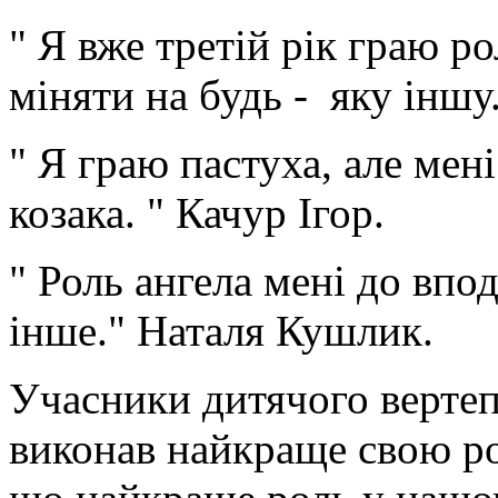
" Я вже третій рік граю рол
міняти на будь - яку іншу
" Я граю пастуха, але мен
козака. " Качур Ігор.
" Роль ангела мені до впод
інше." Наталя Кушлик.
Учасники дитячого вертеп
виконав найкраще свою рол