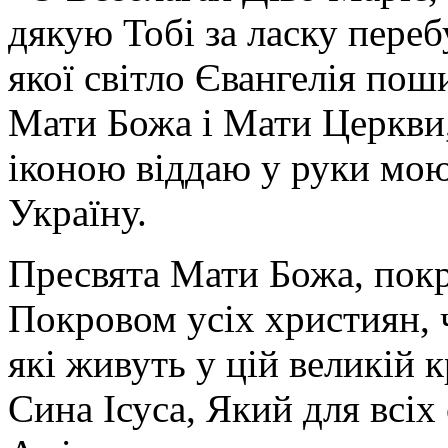
дякую Тобі за ласку перебу
якої світло Євангелія поши
Мати Божа і Мати Церкви
іконою віддаю у руки мою
Україну.
Пресвята Мати Божа, пок
Покровом усіх християн, ч
які живуть у цій великій к
Сина Ісуса, Який для всі