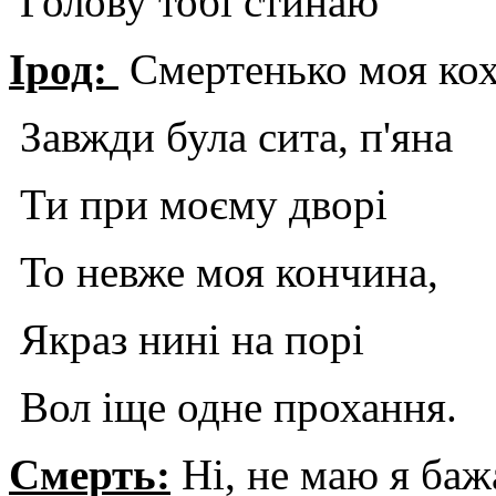
Голову тобі стинаю
Ірод:
Смертенько моя ко
Завжди була сита, п'яна
Ти при моєму дворі
То невже моя кончина,
Якраз нині на порі
Вол іще одне прохання.
Смерть:
Ні, не маю я ба