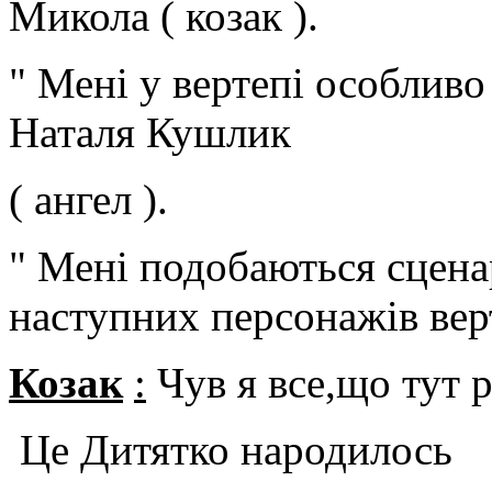
Микола ( козак ).
" Мені у вертепі особливо
Наталя Кушлик
( ангел ).
" Мені подобаються сценар
наступних персонажів верт
Козак
:
Чув я все,що тут 
Це Дитятко народилось