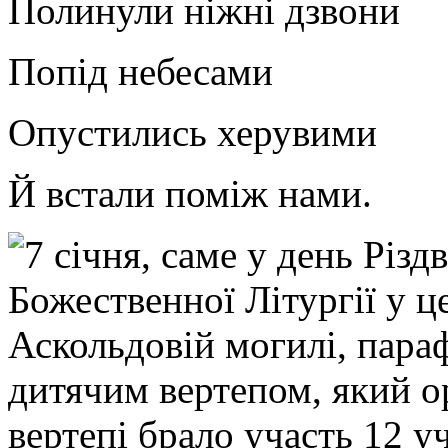
Полинули ніжні дзвони
Попід небесами
Опустились херувими
Й встали поміж нами.
7 січня, саме у день Різд
Божественної Літургії у ц
Аскольдовій могилі, пара
дитячим вертепом, який о
вертепі брало участь 12 у