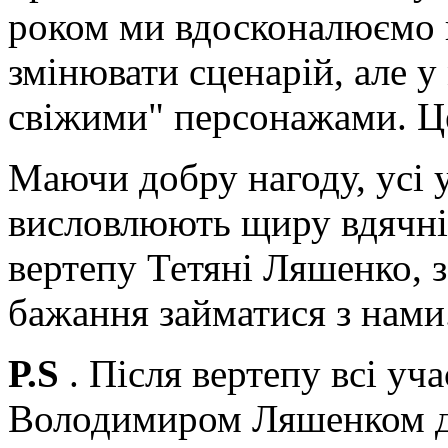
роком ми вдосконалюємо 
змінювати сценарій, але у
свіжими" персонажами. Це
Маючи добру нагоду, усі 
висловлюють щиру вдячні
вертепу Тетяні Ляшенко, за
бажання займатися з нами
Р.S
. Після вертепу всі уч
Володимиром Ляшенком до