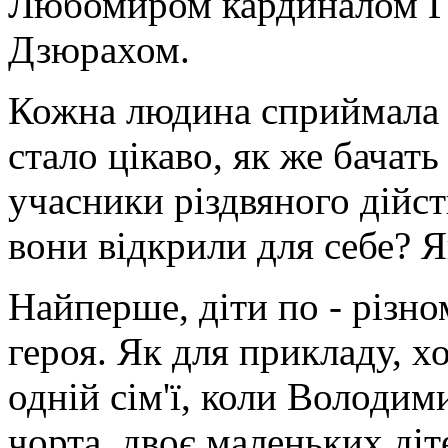
Любомиром кардиналом Г
Дзюрахом.
Кожна людина сприймала в
стало цікаво, як же бачать
учасники різдвяного дійс
вони відкрили для себе? Я
Найперше, діти по - різн
героя. Як для прикладу, х
одній сім'ї, коли Володи
чорта, двоє маленьких діт