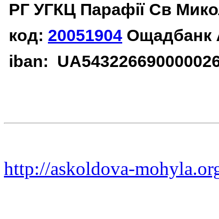
РГ УГКЦ Парафії Св Мико
код:
20051904
Ощадбанк 
iban: UA54322669000002
http://askoldova-mohyla.or