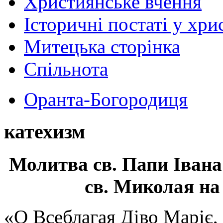
Християнське вчення
Історичні постаті у хри
Митецька сторінка
Спільнота
Оранта-Богородиця
катехизм
Молитва св.
Папи Івана
св. Миколая на
«О Всеблагая Діво Маріє,