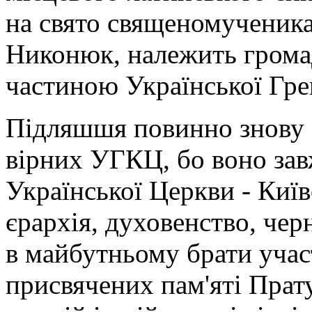
на свято священомученика
Никонюк, належить грома
частиною Української Гре
Підляшшя повинно знову 
вірних УГКЦ, бо воно за
Української Церкви - Київ
єрархія, духовенство, че
в майбутньому брати участ
присвячених пам'яті Прат