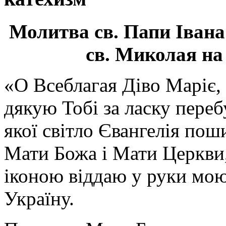
Молитва св.
Папи Івана
св. Миколая на
«О Всеблагая Діво Маріє,
дякую Тобі за ласку перебу
якої світло Євангелія поши
Мати Божа і Мати Церкви
іконою віддаю у руки мою
Україну.