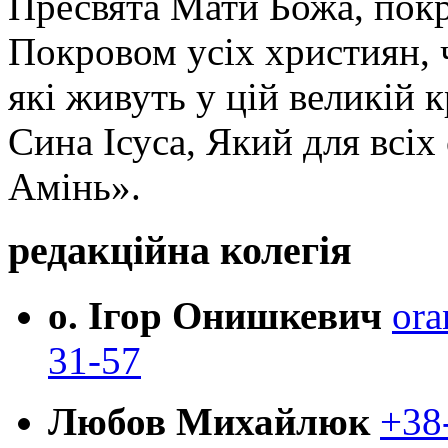
Пресвята Мати Божа, пок
Покровом усіх християн, ч
які живуть у цій великій к
Сина Ісуса, Який для всі
Амінь».
редакційна колегія
о. Ігор Онишкевич
ora
31-57
Любов Михайлюк
+38