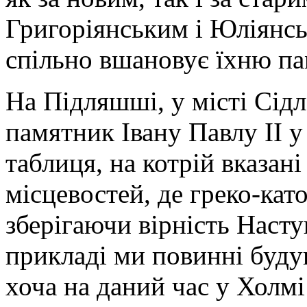
Григоріянським і Юліянс
спільно вшановує їхню па
На Підляшші, у місті Сід
памятник Івану Павлу ІІ у
таблиця, на котрій вказані
місцевостей, де греко-кат
зберігаючи вірність Наст
прикладі ми повинні будув
хоча на даний час у Холмі