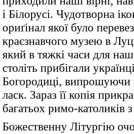
приходили наші вірні, нав
і Білорусі.
Чудотворна іко
ориґінал якої було переве
краєзнавчого музею в Луц
який в тяжкі часи для на
століть прибігали українц
Богородиці, випрошуючи 
ласк. Зараз її копія прик
багатьох римо-католиків з
Божественну Літургію очо