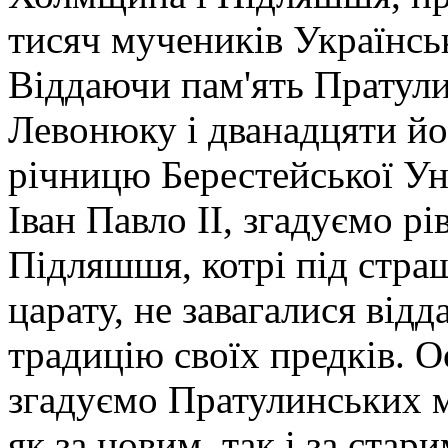
тисяч мучеників Українсь
Віддаючи пам'ять Пратул
Левонюку і дванадцяти йо
річницю Берестейської Уні
Іван Павло ІІ, згадуємо р
Підляшшя, котрі під стра
царату, не завагалися відда
традицію своїх предків. 
згадуємо Пратулинських м
як за новим, так і за ста