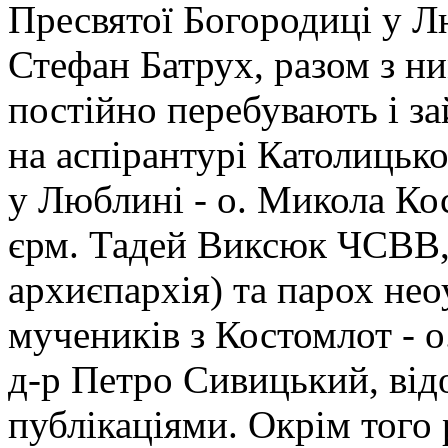
Пресвятої Богородиці у Лю
Стефан
Батрух, разом з н
постійно перебувають і з
на аспірантурі Католицько
у Люблині - о. Микола Ко
єрм. Тадей Виксюк ЧСВВ, 
архиєпархія) та парох не
мучеників з Костомлот - 
д-р Петро Сивицький, ві
публікаціями. Окрім того