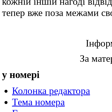
кожній іншій нагоді відві
тепер вже поза межами св
Інфор
За мате
у номері
Колонка редактора
Тема номера