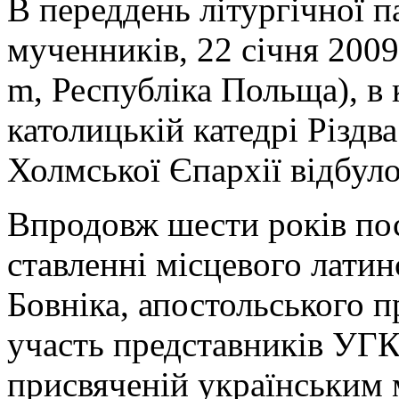
В переддень літургічної п
мученників, 22 січня 2009
m, Республіка Польща), в 
католицькій катедрі Різдв
Холмської Єпархії відбул
Впродовж шести років по
ставленні
місцевого латин
Бовніка, апостольського 
участь представників УГК
присвяченій українським