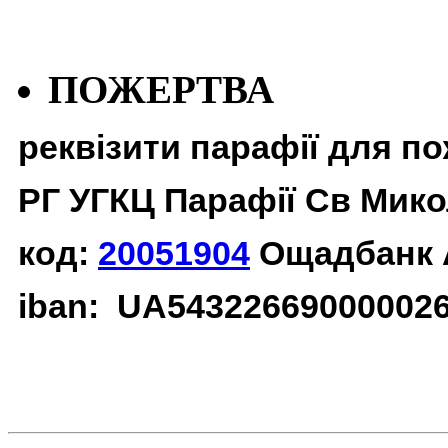
ПОЖЕРТВА
реквізити парафії для п
РГ УГКЦ Парафії Св Мико
код:
20051904
Ощадбанк 
iban: UA54322669000002