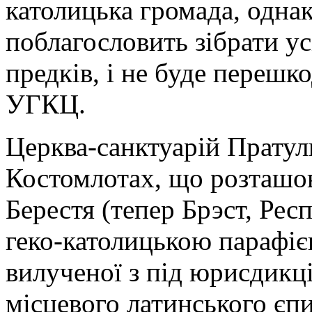
католицька громада, одна
поблагословить зібрати усі
предків, і не буде перешк
УГКЦ.
Церква-санктуарій Пратул
Костомлотах, що розташов
Берестя (тепер Брэст, Рес
геко-католицькою парафіє
вилученої з під юрисдикц
місцевого латинського єпи