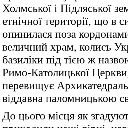
Холмської і Підляської зем
етнічної території, що в 
опинилася поза кордонами
величний храм,
колись Ук
базиліки під тією ж назв
Римо-Католицької Церкви
перевищує Архикатедраль
віддавна паломницькою с
До цього місця як згадуют