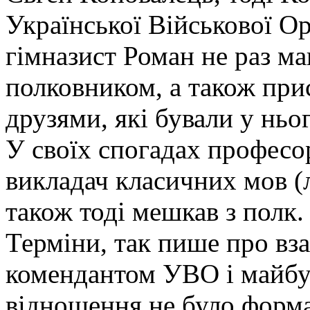
Української Військової Ор
гімназист Роман не раз м
полковником, а також прис
друзями, які бували у ньог
У своїх спогадах професо
викладач класичних мов (л
також тоді мешкав з полк
Терміни, так пише про вз
комендантом УВО і майб
відношення не було форма