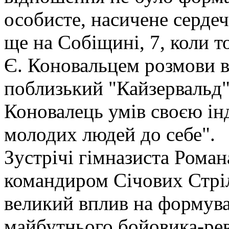
особисте, насичене сердеч
ще на Собіщині, 7, коли 
Є. Коновальцем розмови в
поблизький "Кайзервальд"
Коновалець умів своєю ін
молодих людей до себе".
Зустрічі гімназиста Роман
командиром Січових Стріл
великий вплив на формува
майбутнього бойовика-ре