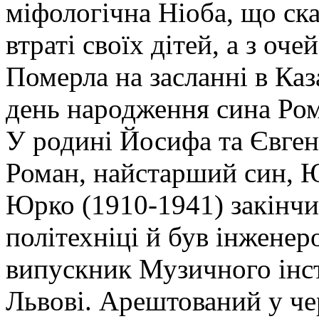
міфологічна Ніоба, що ска
втраті своїх дітей, а з оче
Померла на засланні в Каз
день народження сина Ром
У родині Йосифа та Євгені
Роман, найстарший син, Ю
Юрко (1910-1941) закінчив
політехніці й був інженер
випускник Музичного інс
Львові. Арештований у че