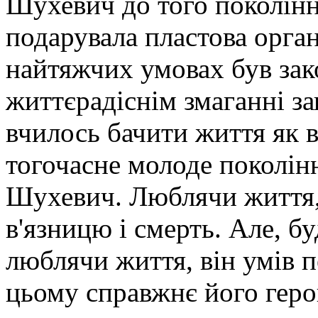
Шухевич до того покоління
подарувала пластова органі
найтяжчих умовах був зак
життєрадіснім змаганні за
вчилось бачити життя як в
тогочасне молоде поколін
Шухевич. Люблячи життя, 
в'язницю і смерть. Але, 
люблячи життя, він умів п
цьому справжнє його геро