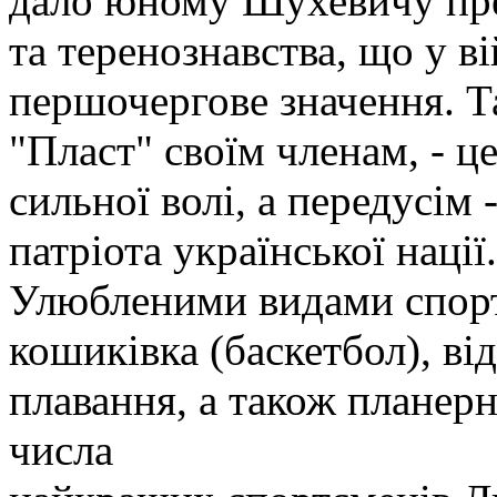
дало юному Шухевичу пре
та теренознавства, що у в
першочергове значення. Т
"Пласт" своїм членам, - ц
сильної волі, а передусім
патріота української нації.
Улюбленими видами спорт
кошиківка (баскетбол), від
плавання, а також планер
числа