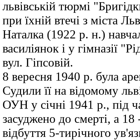
львівській тюрмі "Бригід
при їхній втечі з міста Льв
Наталка (1922 р. н.) навчал
василіянок і у гімназії "Р
вул. Гіпсовій.
8 вересня 1940 р. була а
Судили її на відомому льв
ОУН у січні 1941 р., під ч
засуджено до смерті, а 18 
відбуття 5-тирічного ув'я