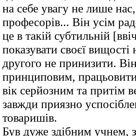
на себе увагу не лише нас,
професорів... Він усім рад
це в такій субтильній [вві
показувати своєї вищості 
другого не принизити. Ві
принциповим, працьовитим
вік серйозним та притім ве
завжди приязно успосібле
товаришів.
Був дуже здібним учнем, з