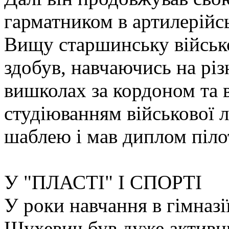
гарматником в артилерійсь
Вищу старшинську військ
здобув, навчаючись на рі
вишколах за кордоном та в
студіюванням військової л
шаблею і мав диплом піло
У "ПЛАСТІ" І СПОРТІ
У роки навчання в гімназії
Шухевич був дуже активн