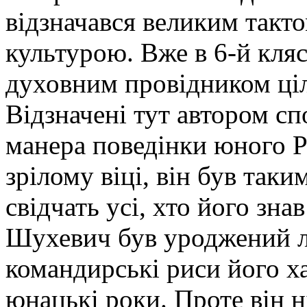
відзначався великим такт
культурою. Вже в 6-й кля
духовним провідником ціло
Відзначені тут автором с
манера поведінки юного 
зрілому віці, він був таки
свідчать усі, хто його зна
Шухевич був уроджений л
командирські риси його х
юнацькі роки. Проте він н