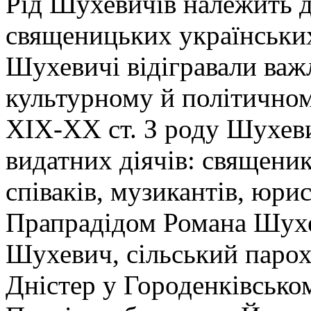
Рід Шухевичів належить д
священицьких українських
Шухевичі відігравали важ
культурному й політично
ХІХ-ХХ ст. З роду Шухеви
видатних діячів: священикі
співаків, музикантів, юрис
Прапрадідом Романа Шухе
Шухевич, сільський парох 
Дністер у Городенківськом