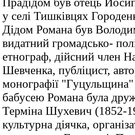
Прадідом був отець Йоси
у селі Тишківцях Городенк
Дідом Романа був Володи
видатний громадсько- полі
етнограф, дійсний член На
Шевченка, публіцист, авт
монографії "Гуцульщина" 
бабусею Романа була др
Терміна Шухевич (1852-19
культурна діячка, організ