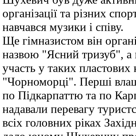
організації та різних спо
навчався музики і співу.
Ще гімназистом він органі
назвою "Ясний тризуб", а 
участь у таких пластових 
"Чорноморці". Перші вла
по Підкарпаттю та по Карп
надавали перевагу турист
всіх головних ріках Захід