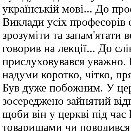
українській мові... До пр
Виклади усіх професорів 
зрозуміти та запам'ятати 
говорив на лекції... До сл
прислуховувався уважно. 
надуми коротко, чітко, пр
Був дуже побожним. У цер
зосереджено зайнятий відп
щоби він у церкві під час
товаришами чи поводився 