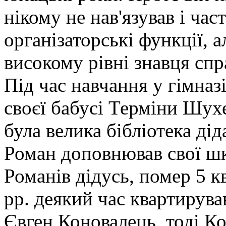
нікому не нав'язував і ча
організаторські функції, 
високому рівні знавця спр
Під час навчання у гімназ
своєї бабусі Терміни Шухев
була велика бібліотека дід
Роман доповнював свої шкі
Романів дідусь, помер 5 к
рр. деякий час квартирув
Євген Коновалець, тоді К