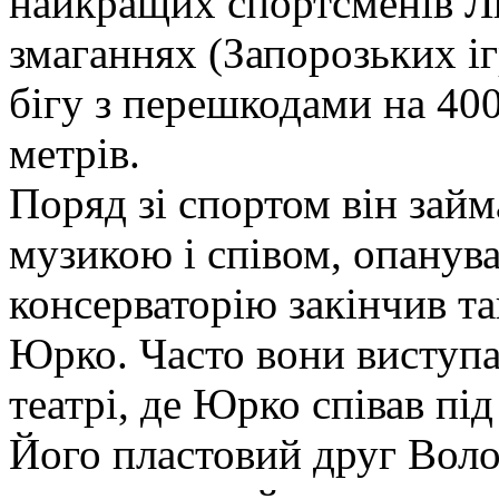
найкращих спортсменів Ль
змаганнях (Запорозьких іг
бігу з перешкодами на 400
метрів.
Поряд зі спортом він займ
музикою і співом, опанува
консерваторію закінчив т
Юрко. Часто вони виступ
театрі, де Юрко співав пі
Його пластовий друг Воло