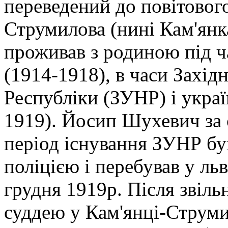
переведений до повітового
Струмилова (нині Кам'янка
проживав з родиною під ч
(1914-1918), в часи Захід
Республіки (ЗУНР) і украї
1919). Йосип Шухевич за 
період існування ЗУНР б
поліцією і перебував у ль
грудня 1919р. Після звіл
суддею у Кам'янці-Струмил