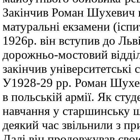
Закінчив Роман Шухевич г
матуральні екзамени (іспит
1926р. він вступив до Льв
дорожньо-мостовий відділ 
закінчив університетські с
У1928-29 рр. Роман Шухев
в польській армії. Як студ
навчання у старшинську ш
деякий час звільнили з пр
Далі він продовжував сво