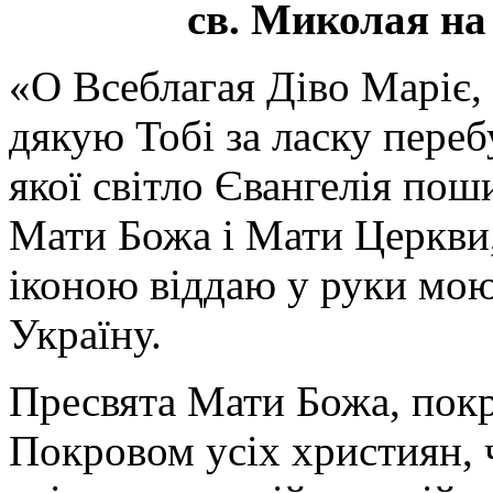
св. Миколая на
«О Всеблагая Діво Маріє,
дякую Тобі за ласку перебу
якої світло Євангелія поши
Мати Божа і Мати Церкви
іконою віддаю у руки мою
Україну.
Пресвята Мати Божа, пок
Покровом усіх християн, ч