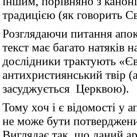
іншим, порівняно з кано
традицією (як говорить С
Розглядаючи питання апо
текст має багато натяків 
дослідники трактують «Єв
антихристиянський твір (
засуджується Церквою).
Тому хоч і є відомості у 
не може бути потверджен
Виглядає так, що даний ар