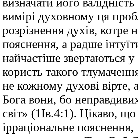
визначати його валідніст
вимірі духовному ця проб
розрізнення духів, котре 
пояснення, а радше інтуїт
найчастіше звертаються у 
користь такого тлумачення
не кожному духові вірте, 
Бога вони, бо неправдивих
світ» (1Ів.4:1). Цікаво, що
ірраціональне пояснення,