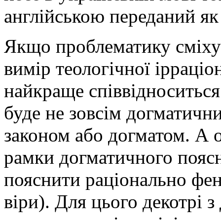
англійською переданий як 
Якщо проблематику сміху-
вимір теологічної ірраціо
найкраще співвідноситься 
буде не зовсім догматични
законом або догматом. А о
рамки догматичного поясн
пояснити раціонально феном
віри). Для цього декотрі з