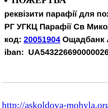
реквізити парафії для п
РГ УГКЦ Парафії Св Мико
код:
20051904
Ощадбанк 
iban: UA54322669000002
http://askoldova-mohyla.or