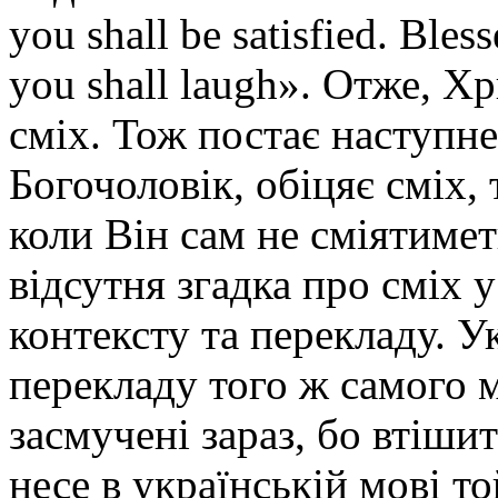
you shall be satisfied. Ble
you shall laugh». Отже, Х
сміх. Тож постає наступн
Богочоловік, обіцяє сміх,
коли Він сам не сміятимет
відсутня згадка про сміх 
контексту та перекладу. У
перекладу того ж самого м
засмучені зараз, бо втішит
несе в українській мові т