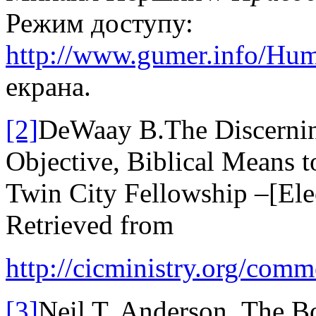
Режим доступу:
http://www.gumer.info/Hu
екрана.
[2]
DeWaay B.The Discerning
Objective, Biblical Means t
Twin City Fellowship –[Elec
Retrieved from
http://cicministry.org/com
[3]
Neil T. Anderson. The Bo