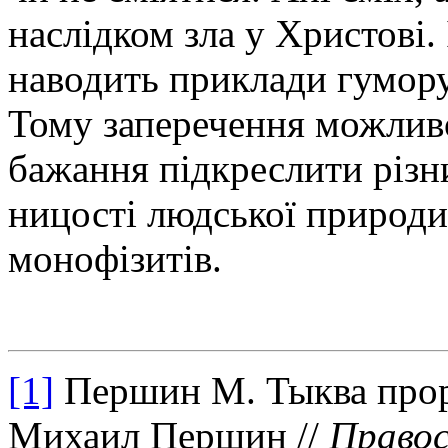
наслідком зла у Христові.
наводить приклади гумору
Тому заперечення можливо
бажання підкреслити різн
ницості людської природи
монофізитів.
[1]
Першин М. Тыква проро
Михаил Першин //
Правос