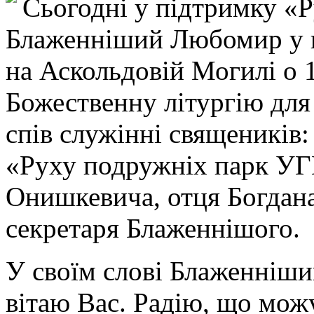
Сьогодні у підтримку «
Блаженніший Любомир у ц
на Аскольдовій Могилі о 
Божественну літургію дл
спів служінні священиків:
«Руху подружніх парк УГК
Онишкевича, отця Богдана
секретаря Блаженнішого.
У своїм слові Блаженніши
вітаю Вас. Радію, що можу