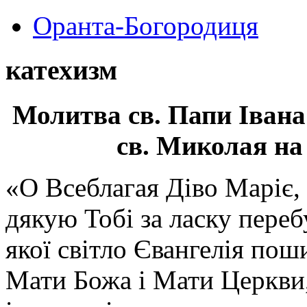
Оранта-Богородиця
катехизм
Молитва св.
Папи Івана
св. Миколая на
«О Всеблагая Діво Маріє,
дякую Тобі за ласку перебу
якої світло Євангелія поши
Мати Божа і Мати Церкви