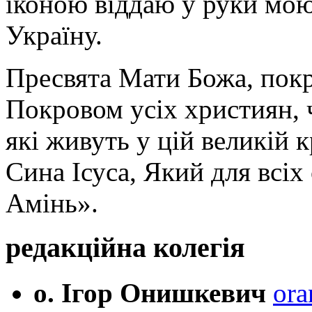
іконою віддаю у руки мою
Україну.
Пресвята Мати Божа, пок
Покровом усіх християн, ч
які живуть у цій великій к
Сина Ісуса, Який для всі
Амінь».
редакційна колегія
о. Ігор Онишкевич
ora