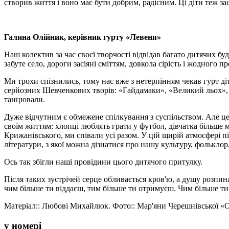
створив життя і воно має бути добрим, радісним. Ці діти теж зас
Галина Олійник, керівник гурту «Левеня»
Наш колектив за час своєї творчості відвідав багато дитячих бу
забуте село, дороги засіяні сміттям, довкола сірість і жодного 
Ми трохи спізнились, тому нас вже з нетерпінням чекав гурт ді
серйозних Шевченкових творів: «Гайдамаки», «Великий льох», «
танцювали.
Дуже відчутним є обмежене спілкування з суспільством. Але це 
своїм життям: хлопці люблять грати у футбол, дівчатка більше
Крижанівського, ми співали усі разом. У цій щирій атмосфері п
літератури, з якої можна дізнатися про нашу культуру, фольклор
Ось так збігли наші провідини цього дитячого притулку.
Після таких зустрічей серце обливається кров'ю, а душу розпин
чим більше ти віддаєш, тим більше ти отримуєш. Чим більше 
Матеріал:: Любові Михайлюк. Фото:: Мар'яни Черешнівської «
у номері