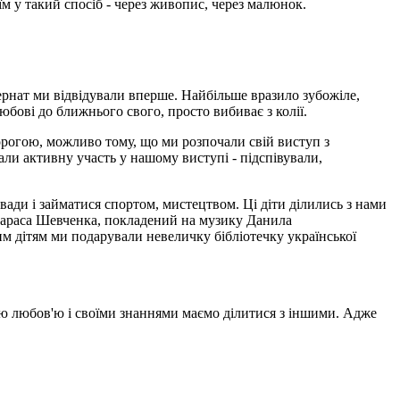
 їм у такий спосіб - через живопис, через малюнок.
нтернат ми відвідували вперше. Найбільше вразило зубожіле,
любові до ближнього свого, просто вибиває з колії.
торогою, можливо тому, що ми розпочали свій виступ з
ли активну участь у нашому виступі - підспівували,
вади і займатися спортом, мистецтвом. Ці діти ділились з нами
 Тараса Шевченка, покладений на музику Данила
им дітям ми подарували невеличку бібліотечку української
оєю любов'ю і своїми знаннями маємо ділитися з іншими. Адже