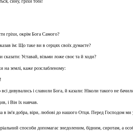
ся, сину, гріхи тобі!
ти гріхи, окрім Бога Самого?
сказав їм: Що таке ви в серцях своїх думаєте?
 сказати: Уставай, візьми ложе своє та й ходи?
 на землі, каже розслабленому:
!
о всі дивувались і славили Бога, й казали: Ніколи такого не бачил
в, і Він їх навчав.
а в ім'я добра, віри, любові до нашого Отця. Перед Господом ми у
еріальний способи допомагає знедоленим, бідним, сиротам, а ос