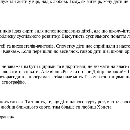
лужили жити у вірі, надії, любові. Тому, як митець, хочу дати це
динків і для сиріт, і для неповносправних дітей, але цю школу-і
проблиску суспільного розвитку. Відсутність суспільного поняття 
тей та вихователів-вчителів. Спочатку діти нас сприйняли з нас
Кавказ». Коли перейшли до веснянок, гаївок діти цієї школи бра
не заважає їм бути щирими та відкритими, не зважати на власні 
 малювати та співати. Але вірш «Реве та стогне Дніпр широкий»
івторагодинна програма злетіла наче мить. Разом з гостинцями ц
, етнографію.
ають сльози. Та тішить, те, що діти нашого гурту розуміють: св
ти любиш ближнього свого, тим більше ти любиш Христа.
Оранта»