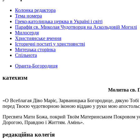
Колонка редактора
Тема номера
Греко-католицька церква в Україні і світі
Парафія св. Миколая Чудотворця на Аскольдовій Могилі
Милосердя
Християнське вчення
Історичні постаті у християнстві
Митецька сторінка
Спільнота
Оранта-Богородиця
катехизм
Молитва св.
П
«О Всеблагая Діво Маріє, Зарваницька Богородице, дякую Тобі з
перед Твоєю чудотворною іконою віддаю у руки мою апостольс
Пресвята Мати Божа, покрий Твоїм Материнським Покровом усіх х
Дорогою, Правдою і Життям. Амінь».
редакційна колегія