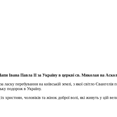
апи Івана Павла ІІ за Україну
в церкві св. Миколая на Аско
а ласку перебування на київській землі, з якої світло Євангелія 
ьку подорож в Україну.
ристиян, чоловіків та жінок доброї волі, які живуть у цій велик