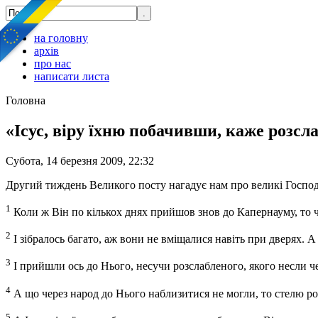
на головну
архів
про нас
написати листа
Головна
«Ісус, віру їхню побачивши, каже розсла
Субота, 14 березня 2009, 22:32
Другий тиждень Великого посту нагадує нам про великі Господні
1
Коли ж Він по кількох днях прийшов знов до Капернауму, то ч
2
І зібралось багато, аж вони не вміщалися навіть при дверях. 
3
І прийшли ось до Нього, несучи розслабленого, якого несли ч
4
А що через народ до Нього наблизитися не могли, то стелю ро
5