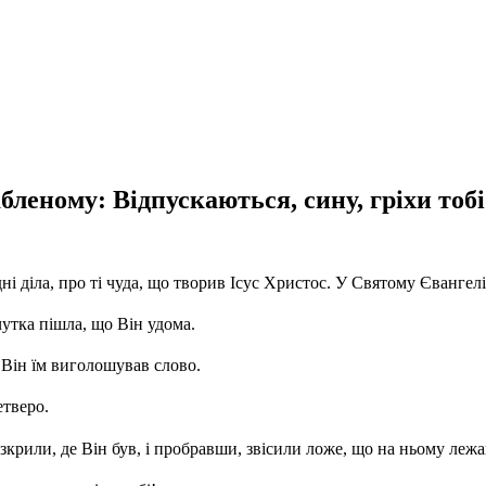
бленому: Відпускаються, сину, гріхи тобі!
 діла, про ті чуда, що творив Ісус Христос. У Святому Євангелії 
утка пішла, що Він удома.
А Він їм виголошував слово.
етверо.
зкрили, де Він був, і пробравши, звісили ложе, що на ньому леж