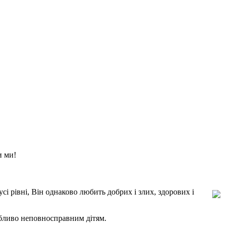
и ми!
сі рівні, Він однаково любить добрих і злих, здорових і
обливо неповносправним дітям.