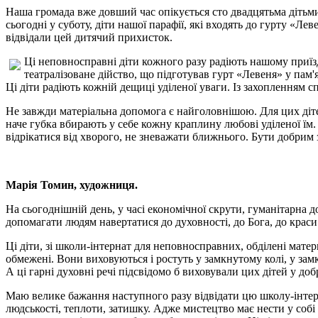
Наша громада вже довший час опікується сто двадцятьма дітьми
сьогодні у суботу, діти нашої парафії, які входять до гурту «
відвідали цей дитячий прихисток.
Ці неповносправні діти кожного разу радіють нашому приїзд
театралізоване дійство, що підготував гурт «Левеня» у па
Ці діти радіють кожній дещиці уділеної уваги. Із захопленням 
Не завжди матеріальна допомога є найголовнішою. Для цих діте
наче губка вбирають у себе кожну краплину любові уділеної їм
відрікатися від хворого, не зневажати ближнього. Бути добрим 
Марія Томин, художниця.
На сьогоднішній день, у часі економічної скрути, гуманітарна 
допомагати людям навертатися до духовності, до Бога, до краси 
Ці діти, зі школи-інтернат для неповносправних, обділені матер
обмежені. Вони виховуються і ростуть у замкнутому колі, у замк
А ці гарні духовні речі підсвідомо б виховували цих дітей у добр
Маю велике бажання наступного разу відвідати цю школу-інтер
людськості, теплоти, затишку. Адже мистецтво має нести у соб