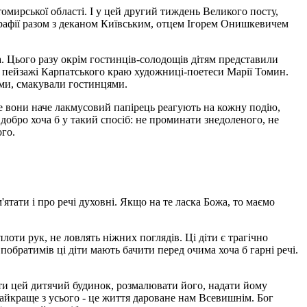
омирської області. І у цей другий тиждень Великого посту,
парафії разом з деканом Київським, отцем Ігорем Онишкевичем
а. Цього разу окрім гостинців-солодощів дітям представили
і пейзажі Карпатського краю художниці-поетеси Марії Томин.
ами, смакували гостинцями.
же вони наче лакмусовий папірець реагують на кожну подію,
добро хоча б у такий спосіб: не проминати знедоленого, не
ого.
ятати і про речі духовні. Якщо на те ласка Божа, то маємо
лоти рук, не ловлять ніжних поглядів. Ці діти є трагічно
 побратимів ці діти мають бачити перед очима хоча б гарні речі.
ти цей дитячий будинок, розмалювати його, надати йому
найкраще з усього - це життя дароване нам Всевишнім. Бог