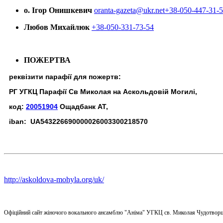
о. Ігор Онишкевич
oranta-gazeta@ukr.net
+38-050-447-31-
Любов Михайлюк
+38-050-331-73-54
ПОЖЕРТВА
реквізити парафії для пожертв:
РГ УГКЦ Парафії Св Миколая на Аскольдовій Могилі,
код:
20051904
Ощадбанк АТ,
iban: UA543226690000026003300218570
http://askoldova-mohyla.org/uk/
Офіційний сайт жіночого вокального ансамблю "Аніма" УГКЦ св. Миколая Чудотворц