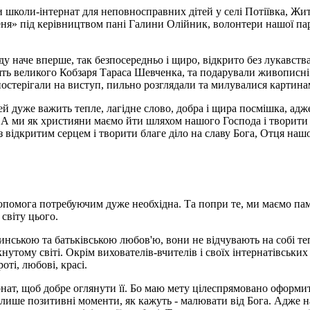
 школи-інтернат для неповносправних дітей у селі Потіївка, Жит
Левеня» під керівництвом пані Галини Олійник, волонтери нашої 
у наче вперше, так безпосередньо і щиро, відкрито без лукавств
м'ять великого Кобзаря Тараса Шевченка, та подарували живописн
спостерігали на виступ, пильно розглядали та милувалися картин
й дуже важить тепле, лагідне слово, добра і щира посмішка, ад
. А ми як християни маємо йти шляхом нашого Господа і творити 
з відкритим серцем і творити благе діло на славу Бога, Отця наш
допомога потребуючим дуже необхідна. Та попри те, ми маємо пам'
світу цього.
инською та батьківською любов'ю, вони не відчувають на собі теп
нутому світі. Окрім вихователів-вчителів і своїх інтернатівських
оті, любові, красі.
нат, щоб добре оглянути її. Бо маю мету цілеспрямовано оформи
і лише позитивні моменти, як кажуть - малювати від Бога. Адже 