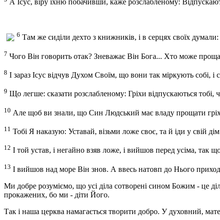
А Ісус, віру їхню побачивши, каже розслабленому: Відпускають
6
Там же сиділи дехто з книжників, і в серцях своїх думали:
7
Чого Він говорить отак? Зневажає Він Бога... Хто може проща
8
І зараз Ісус відчув Духом Своїм, що вони так міркують собі, і 
9
Що легше: сказати розслабленому: Гріхи відпускаються тобі, чи
10
Але щоб ви знали, що Син Людський має владу прощати гріхи
11
Тобі Я наказую: Уставай, візьми ложе своє, та й іди у свій дім
12
І той устав, і негайно взяв ложе, і вийшов перед усіма, так щ
13
І вийшов над море Він знов. А ввесь натовп до Нього приходи
Ми добре розуміємо, що усі діла сотворені сином Божим - це діл
прокажених, бо ми - діти Його.
Так і наша церква намагається творити добро. У духовний, мат