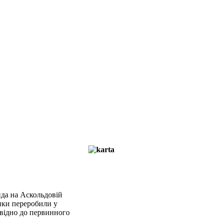
нда на Аскольдовій
ики переробили у
овідно до первинного