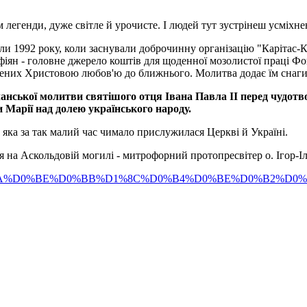
легенди, дуже світле й урочисте. І людей тут зустрінеш усміхне
 1992 року, коли заснували доброчинну організацію "Карітас-Ки
ян - головне джерело коштів для щоденної мозолистої праці Фон
нених Христовою любов'ю до ближнього. Молитва додає їм снаги 
анської молитви святішого отця Івана Павла ІІ перед чудотв
 Марії над долею українського народу.
, яка за так малий час чимало прислужилася Церкві й Україні.
 на Аскольдовій могилі - митрофорний протопресвітер о. Ігор-
1%D0%BA%D0%BE%D0%BB%D1%8C%D0%B4%D0%BE%D0%B2%D0%B0+