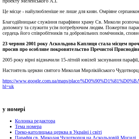
проекту Меленського А.І.
Це місце - найулюбленіше не лише для киян. Омріяне серпанком 
Благодійницьке служіння парафіяни храму Св. Миколи розпочали
допомогу та служити усім потребуючим людям. Пожертви парафі
сердець його співробітників та добровільних помічників, спов
23 червня 2001 року Аскольдова Каплиця стала місцем проч
просив про особливе покровительство Пречистої Приснодіви
2005 року вірні відзначили 15-літній ювілей заснування парафії
Настоятель церкви святого Миколая Мирлікійського Чудотворця
https://www.google.com.ua/maps/place/%D0%90%D1%8
hl=uk
у номері
Колонка редактора
Тема номера
Греко-католицька церква в Україні і світі
Парафія св. Миколая Чудотворця на Аскольдовій Могилі