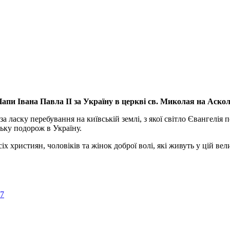
апи Івана Павла ІІ за Україну
в церкві св. Миколая на Аско
а ласку перебування на київській землі, з якої світло Євангелія 
ьку подорож в Україну.
ристиян, чоловіків та жінок доброї волі, які живуть у цій велик
57