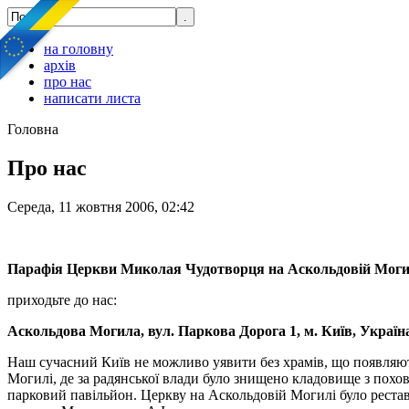
на головну
архів
про нас
написати листа
Головна
Про нас
Середа, 11 жовтня 2006, 02:42
Парафія Церкви Миколая Чудотворця на Аскольдовій Могил
приходьте до нас:
Аскольдова Могила, вул. Паркова Дорога 1, м. Київ, Україн
Наш сучасний Київ не можливо уявити без храмів, що появляють
Могилі, де за радянської влади було знищено кладовище з пох
парковий павільйон. Церкву на Аскольдовій Могилі було реста