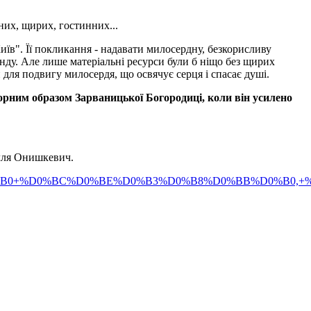
них, щирих, гостинних...
їв". Її покликання - надавати милосердну, безкорисливу
ду. Але лише матеріальні ресурси були б ніщо без щирих
для подвигу милосердя, що освячує серця і спасає душі.
орним образом Зарваницької Богородиці, коли він усилено
Ілля Онишкевич.
%D0%BC%D0%BE%D0%B3%D0%B8%D0%BB%D0%B0,+%D0%9A%D0%B8