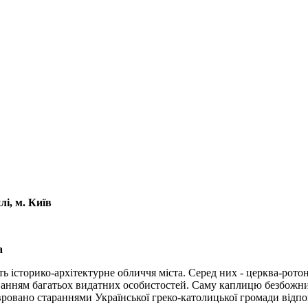
і, м. Київ
а
 історико-архітектурне обличчя міста. Серед них - церква-рото
ованням багатьох видатних особистостей. Саму каплицю безбожн
вровано стараннями Української греко-католицької громади відп