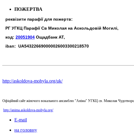
ПОЖЕРТВА
реквізити парафії для пожертв:
РГ УГКЦ Парафії Св Миколая на Аскольдовій Могилі,
код:
20051904
Ощадбанк АТ,
iban: UA543226690000026003300218570
http://askoldova-mohyla.org/uk/
Офіційний сайт жіночого вокального ансамблю "Аніма" УГКЦ св. Миколая Чудотворц
http://anima.askoldova-mohyla.org/
E-mail
на головну