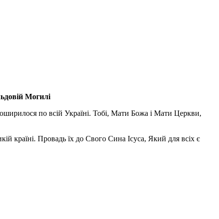
льдовій Могилі
поширилося по всій Україні. Тобі, Мати Божа і Мати Церкви,
ій країні. Провадь їх до Свого Сина Ісуса, Який для всіх є