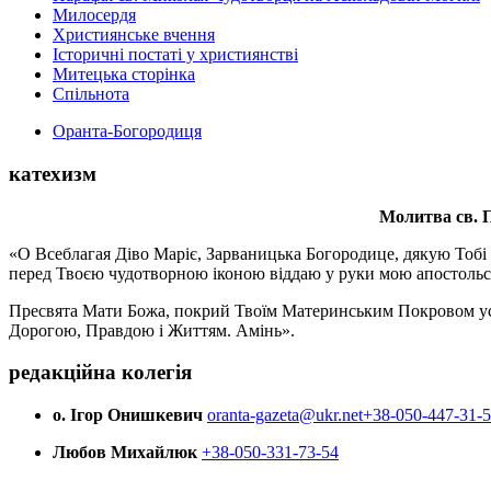
Милосердя
Християнське вчення
Історичні постаті у християнстві
Митецька сторінка
Спільнота
Оранта-Богородиця
катехизм
Молитва св.
П
«О Всеблагая Діво Маріє, Зарваницька Богородице, дякую Тобі з
перед Твоєю чудотворною іконою віддаю у руки мою апостольс
Пресвята Мати Божа, покрий Твоїм Материнським Покровом усіх х
Дорогою, Правдою і Життям. Амінь».
редакційна колегія
о. Ігор Онишкевич
oranta-gazeta@ukr.net
+38-050-447-31-
Любов Михайлюк
+38-050-331-73-54