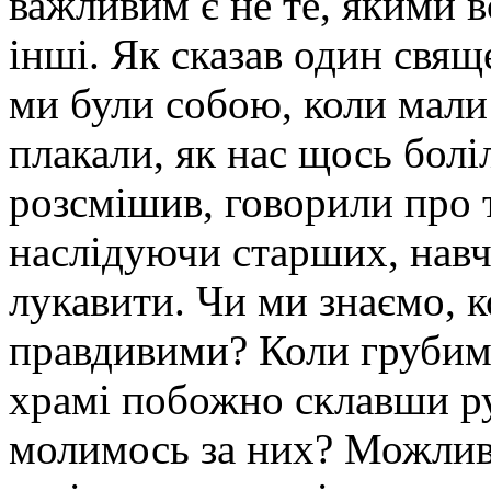
важливим є не те, якими во
інші. Як сказав один свя
ми були собою, коли мали 
плакали, як нас щось боліл
розсмішив, говорили про 
наслідуючи старших, навч
лукавити. Чи ми знаємо, к
правдивими? Коли грубимо
храмі побожно склавши ру
молимось за них? Можлив