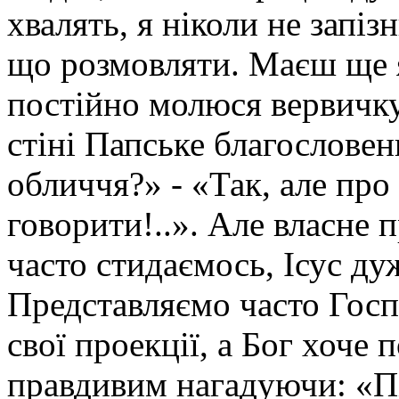
хвалять, я ніколи не запіз
що розмовляти. Маєш ще 
постійно молюся вервичку,
стіні Папське благослове
обличчя?» - «Так, але про
говорити!..». Але власне 
часто стидаємось, Ісус ду
Представляємо часто Госпо
свої проекції, а Бог хоче
правдивим нагадуючи: «Пі