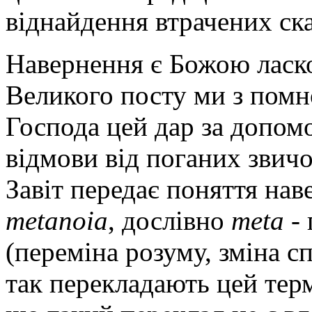
віднайдення втрачених ска
Навернення є Божою ласко
Великого посту ми з пом
Господа цей дар за допомо
відмови від поганих звичо
Завіт передає поняття на
mеtаnоіа
, дослівно
mеtа
- 
(переміна розуму, зміна с
так перекладають цей терм