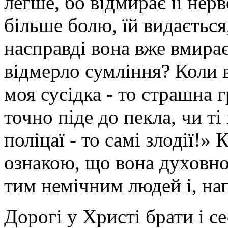
легше, бо відмирає її нер
більше болю, їй видається
насправді вона вже вмирає
відмерло сумління? Коли в
моя сусідка - то страшна г
точно піде до пекла, чи ті 
поліцаї - то самі злодії!»
ознакою, що вона духовно
тим немічним людей і, нап
Дорогі у Христі брати і с