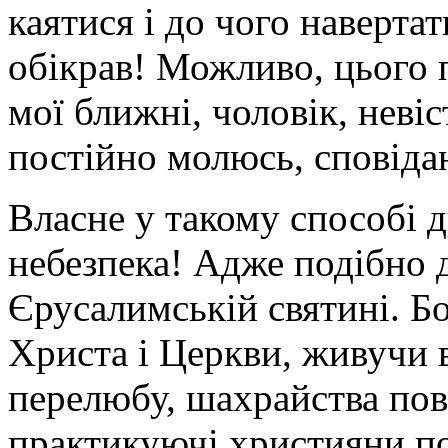
каятися і до чого навертат
обікрав! Можливо, цього 
мої ближні, чоловік, невіс
постійно молюсь, сповіда
Власне у такому способі д
небезпека! Адже подібно 
Єрусалимській святині. Бо
Христа і Церкви, живучи в
перелюбу, шахрайства пови
практикуючі християни по