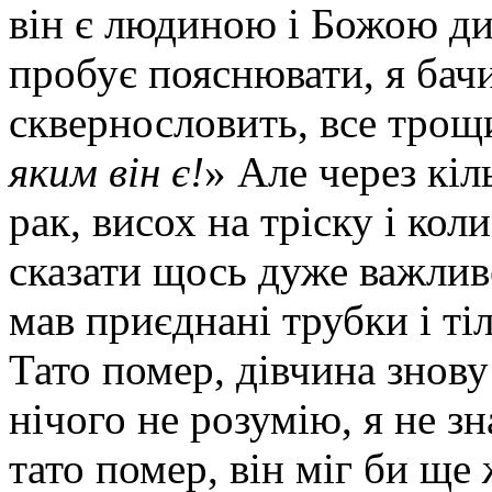
він є людиною і Божою ди
пробує пояснювати, я бачи
сквернословить, все трощи
яким він є!
» Але через кіл
рак, висох на тріску і кол
сказати щось дуже важливе,
мав приєднані трубки і ті
Тато помер, дівчина знову
нічого не розумію, я не з
тато помер, він міг би ще