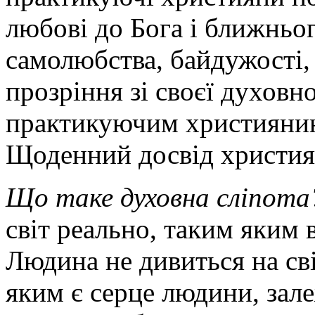
любові до Бога і ближнього
самолюбства, байдужості,
прозріння зі своєї духовн
практикуючим християнин
Щоденний досвід християн
Що таке духовна сліпота
світ реально, таким яким в
Людина не дивиться на світ
яким є серце людини, зале