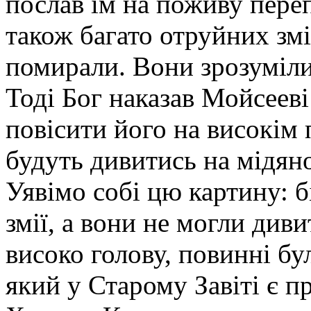
послав їм на поживу переп
також багато отруйних змі
помирали. Вони зрозуміли
Тоді Бог наказав Мойсееві
повісити його на високім па
будуть дивитись на мідяно
Уявімо собі цю картину: б
змії, а вони не могли диви
високо голову, повинні бу
який у Старому Завіті є п