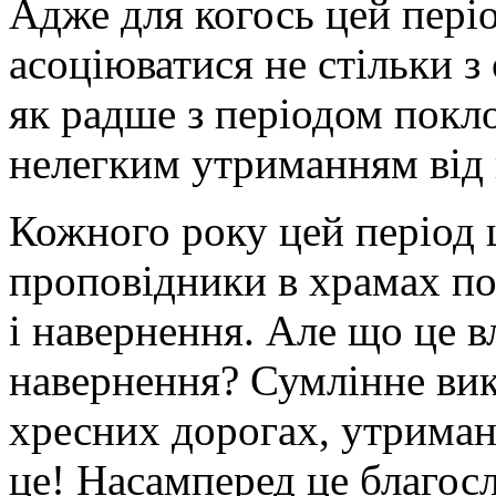
Адже для когось цей пері
асоціюватися не стільки 
як радше з періодом покло
нелегким утриманням від г
Кожного року цей період 
проповідники в храмах п
і навернення. Але що це вл
навернення? Сумлінне вик
хресних дорогах, утриман
це! Насамперед це благос