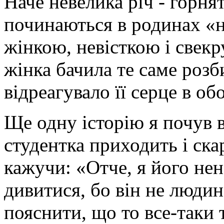
Наче невелика річ - горня
починаються в родинах «н
жінкою, невісткою і свекр
жінка бачила те саме розб
відреагувало її серце в об
Ще одну історію я почув 
студентка приходить і ска
кажучи: «Отче, я його не
дивитися, бо він не люди
пояснити, що то все-таки т