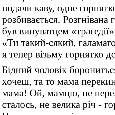
подали каву, одне горнятк
розбивається. Розгнівана 
був винуватцем «трагедії»
«Ти такий-сякий, галамаг
я тепер візьму горнятко д
Бідний чоловік боронитьс
хочеш, та то мама перекин
мама! Ой, мамцю, не пере
сталось, не велика річ - 