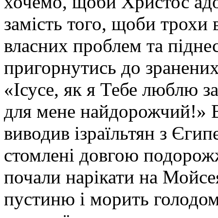
хочемо, щоби Христос адо
замість того, щоби трохи в
власних проблем та піднес
пригорнутись до зранених 
«Ісусе, як я Тебе люблю з
для мене найдорожчий!» В
виводив ізраїльтян з Єгип
стомлені довгою подорож
почали нарікати на Мойсея 
пустиню і морить голодом.