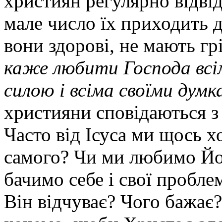
християн регулярно відві
мале число їх приходить д
вони здорові, не мають гр
каже любити Господа всім
силою і всіма своїми думк
християни сповідаються з г
Часто від Ісуса ми щось х
самого? Чи ми любимо Йог
бачимо себе і свої пробле
Він відчуває? Чого бажає?