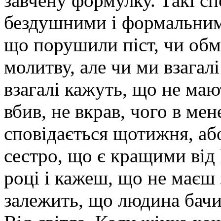
завчену формулку. Такі сп
бездушними і формальним
що порушили піст, чи обм
молитву, але чи ми взагал
взагалі кажуть, що не мают
вбив, не вкрав, чого в мен
сповідається щотижня, або
сестро, що є кращими від
році і кажеш, що не маєш 
залежить, що людина бачит