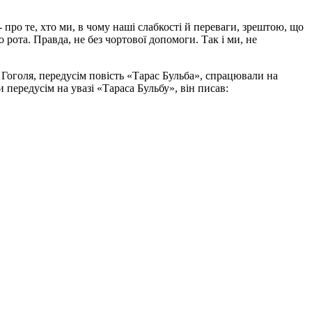
 про те, хто ми, в чому наші слабкості й переваги, зрештою, що
рота. Правда, не без чортової допомоги. Так і ми, не
и Гоголя, передусім повість «Тарас Бульба», спрацювали на
 передусім на увазі «Тараса Бульбу», він писав: