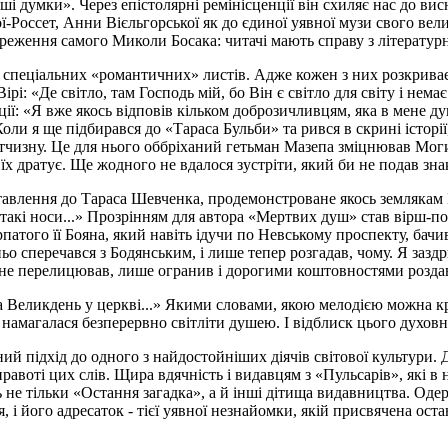
іші думки». Через епістолярні ремінісценції він схиляє нас до в
-Россет, Анни Вієльгорської як до єдиної уявної музи свого вели
реження самого Миколи Босака: читачі мають справу з літератур
рі спеціальних «романтичних» листів. Адже кожен з них розкриває
рі: «Де світло, там Господь мій, бо Він є світло для світу і немає
ії: «Я вже якось відповів кільком доброзичливцям, яка в мене душ
оли я ще підбирався до «Тараса Бульби» та рився в скрині історії,
вітчизну. Це для нього оббріханий гетьман Мазепа зміцнював Мог
їх дратує. Ще жодного не вдалося зустріти, який би не подав знак
тавлення до Тараса Шевченка, продемонстроване якось землякам 
іх такі носи...» Прозрінням для автора «Мертвих душ» став вірш-
рпатого її Бояна, який навіть ідучи по Невському проспекту, бач
о сперечався з Бодянським, і лише тепер розгадав, чому. Я заздри
їх, не перелицював, лише огранив і дорогими коштовностями роздав
на Великдень у церкві...» Якими словами, якою мелодією можна к
а намагалася безперервно світліти душею. І відблиск цього духо
ий підхід до одного з найдостойніших діячів світової культури.
в правоті цих слів. Щира вдячність і видавцям з «Пульсарів», як
ь не тільки «Остання загадка», а й інші дітища видавництва. Од
я, і його адресаток - тієї уявної незнайомки, якій присвячена ос