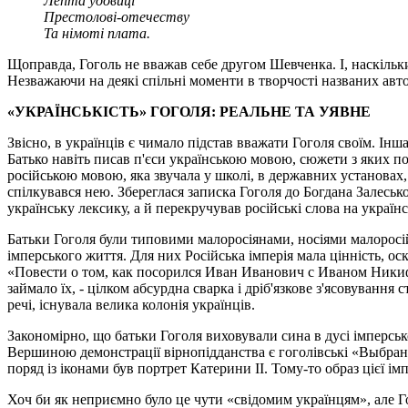
Лепта удовиці
Престолові-отечеству
Та німоті плата.
Щоправда, Гоголь не вважав себе другом Шевченка. І, наскільки
Незважаючи на деякі спільні моменти в творчості названих автор
«УКРАЇНСЬКІСТЬ» ГОГОЛЯ: РЕАЛЬНЕ ТА УЯВНЕ
Звісно, в українців є чимало підстав вважати Гоголя своїм. Інша
Батько навіть писав п'єси українською мовою, сюжети з яких п
російською мовою, яка звучала у школі, в державних установах
спілкувався нею. Збереглася записка Гоголя до Богдана Залесь
українську лексику, а й перекручував російські слова на українс
Батьки Гоголя були типовими малоросіянами, носіями малоросій
імперського життя. Для них Російська імперія мала цінність, ос
«Повести о том, как посорился Иван Иванович с Иваном Никифо
займало їх, - цілком абсурдна сварка і дріб'язкове з'ясовування
речі, існувала велика колонія українців.
Закономірно, що батьки Гоголя виховували сина в дусі імперськ
Вершиною демонстрації вірнопідданства є гоголівські «Выбранн
поряд із іконами був портрет Катерини ІІ. Тому-то образ цієї імп
Хоч би як неприємно було це чути «свідомим українцям», але Г