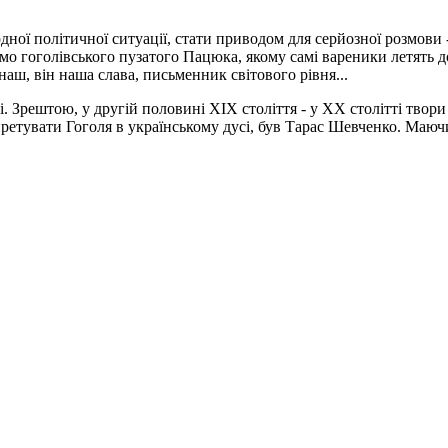
дної політичної ситуації, стати приводом для серйозної розмови -
о гоголівського пузатого Пацюка, якому самі вареники летять до 
аш, він наша слава, письменник світового рівня...
і. Зрештою, у другій половині XIX століття - у XX столітті твор
претувати Гоголя в українському дусі, був Тарас Шевченко. Маючи