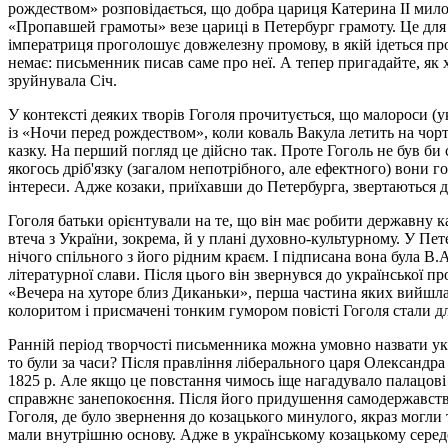
рождеством» розповідається, що добра цариця Катерина ІІ милос
«Пропавшей грамоты» везе цариці в Петербург грамоту. Це для н
імператриця проголошує довжелезну промову, в якій ідеться про
немає: письменник писав саме про неї. А тепер пригадайте, як
зруйнувала Січ.
У контексті деяких творів Гоголя прочитується, що малороси (ук
із «Ночи перед рождеством», коли коваль Вакула летить на чорт
казку. На перший погляд це дійсно так. Проте Гоголь не був би 
якогось дріб'язку (загалом непотрібного, але ефектного) вони г
інтереси. Адже козаки, приїхавши до Петербурга, звертаються до
Гоголя батьки орієнтували на те, що він має робити державну ка
втеча з України, зокрема, й у плані духовно-культурному. У П
нічого спільного з його рідним краєм. І підписана вона була В
літературної слави. Після цього він звернувся до української п
«Вечера на хуторе близ Диканьки», перша частина яких вийшла 
колоритом і присмачені тонким гумором повісті Гоголя стали дл
Ранній період творчості письменника можна умовно назвати укр
то були за часи? Після правління ліберального царя Олександра 
1825 р. Але якщо це повстання чимось іще нагадувало палацові
справжнє занепокоєння. Після його придушення самодержавство з
Гоголя, де було звернення до козацького минулого, якраз могли
мали внутрішню основу. Адже в українському козацькому середо