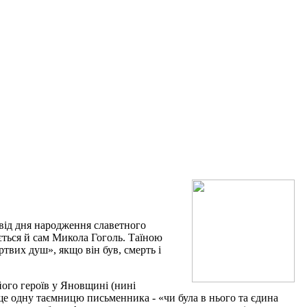
від дня народження славетного
ється й сам Микола Гоголь. Таїною
ртвих душ», якщо він був, смерть і
ого героїв у Яновщині (нині
ще одну таємницю письменника - «чи була в нього та єдина