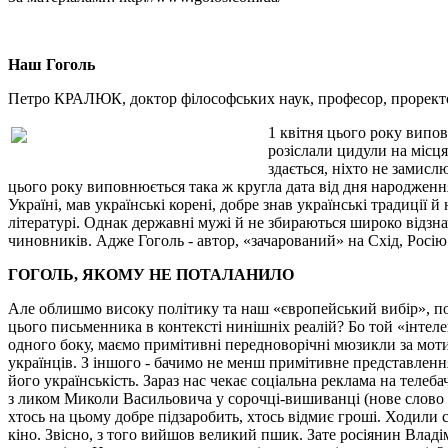
Наш Гоголь
Петро КРАЛЮК, доктор філософських наук, професор, проректо
1 квітня цього року випо
розіслали цидули на місця
здається, ніхто не замисл
цього року виповнюється така ж кругла дата від дня народженн
Україні, мав українські корені, добре знав українські традиції 
літературі. Однак державні мужі й не збираються широко відзн
чиновників. Адже Гоголь - автор, «зачарований» на Схід, Росію
ГОГОЛЬ, ЯКОМУ НЕ ПОТАЛАНИЛО
Але облишмо високу політику та наш «європейський вибір», пов
цього письменника в контексті нинішніх реалій? Бо той «інтеле
одного боку, маємо примітивні передноворічні мюзикли за моти
українців. З іншого - бачимо не менш примітивне представленн
його українськість. Зараз нас чекає соціальна реклама на теле
з ликом Миколи Васильовича у сорочці-вишиванці (нове слово в
хтось на цьому добре підзаробить, хтось відмиє гроші. Ходили с
кіно. Звісно, з того вийшов великий пшик. Зате росіянин Владім