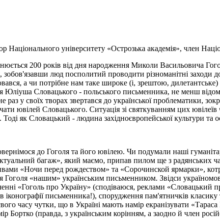
р Національного університету «Острозька академія», член Наці
внюється 200 років від дня народження Миколи Васильовича Гогол
, зобов'язавши люд посполитий проводити різноманітні заходи до ю
ювався, а чи потрібне нам таке широке (і, зрештою, дилетантське)
я Юліуша Словацького - польського письменника, не менш відомо
й не раз у своїх творах звертався до української проблематики, з
ачати ювілей Словацького. Ситуація зі святкуванням цих ювілеїв
. Тоді як Словацький - людина західноєвропейської культури та о
ернімося до Гоголя та його ювілею. Чи подумали наші гуманітар
ктуальний багаж», який маємо, припав пилом ще з радянських часі
вами «Ночи перед рождеством» та «Сорочинской ярмарки», котрі 
я Гоголя «нашим» українським письменником. Звідси україномовн
баченні «Гоголь про Україну» (сподіваюся, реклами «Словацький 
 іконографії письменника!), спорудження пам'ятничків класику 
вого часу чутки, що в Україні мають намір екранізувати «Тараса 
ір Бортко (правда, з українським корінням, а заодно й член росій