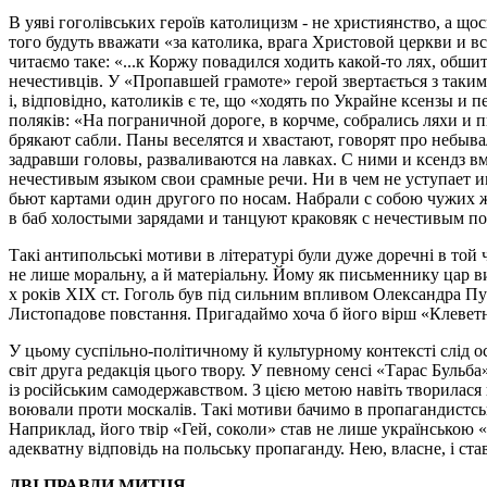
В уяві гоголівських героїв католицизм - не християнство, а щ
того будуть вважати «за католика, врага Христовой церкви и вс
читаємо таке: «...к Коржу повадился ходить какой-то лях, обши
нечестивців. У «Пропавшей грамоте» герой звертається з такими
і, відповідно, католиків є те, що «ходять по Украйне ксензы 
поляків: «На пограничной дороге, в корчме, собрались ляхи и 
брякают сабли. Паны веселятся и хвастают, говорят про небыв
задравши головы, разваливаются на лавках. С ними и ксендз вме
нечестивым языком свои срамные речи. Ни в чем не уступает им
бьют картами один другого по носам. Набрали с собою чужих ж
в баб холостыми зарядами и танцуют краковяк с нечестивым п
Такі антипольські мотиви в літературі були дуже доречні в той
не лише моральну, а й матеріальну. Йому як письменнику цар ви
х років XIX ст. Гоголь був під сильним впливом Олександра Пуш
Листопадове повстання. Пригадаймо хоча б його вірш «Клеветн
У цьому суспільно-політичному й культурному контексті слід ос
світ друга редакція цього твору. У певному сенсі «Тарас Бульба
із російським самодержавством. З цією метою навіть творилася 
воювали проти москалів. Такі мотиви бачимо в пропагандистськ
Наприклад, його твір «Гей, соколи» став не лише українською
адекватну відповідь на польську пропаганду. Нею, власне, і ста
ДВІ ПРАВДИ МИТЦЯ