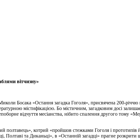
шаблями вітчизну»
иколи Босака «Остання загадка Гоголя», присвячена 200-річчю 
тературною містифікацією. Бо містичним, загадковим досі залиша
непоборне відчуття месіанства, нібито спалення другого тому «Ме
ий полтавець», котрий «пройшов стежками Гоголя і прототипів й
, Полтаві та Диканьці», в «Останній загадці» прагне розкрити 