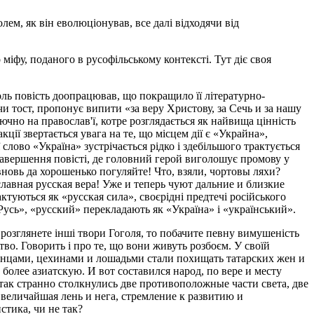
ем, як він еволюціонував, все далі відходячи від
міфу, поданого в русофільському контексті. Тут діє своя
оль повість доопрацював, що покращило її літературно-
чи тост, пропонує випити «за веру Христову, за Сечь и за нашу
чно на православ'ї, котре розглядається як найвища цінність
кції звертається увага на те, що місцем дії є «Украйна»,
слово «Україна» зустрічається рідко і здебільшого трактується
 завершення повісті, де головний герой виголошує промову у
новь да хорошенько погуляйте! Что, взяли, чортовы ляхи?
ославная русская вера! Уже и теперь чуют дальние и близкие
ктуються як «русская сила», своєрідні предтечі російського
«Русь», «русский» перекладають як «Україна» і «український».
 розглянете інші твори Гоголя, то побачите певну вимушеність
цтво. Говорить і про те, що вони живуть розбоєм. У своїй
вонцами, цехинами и лошадьми стали похищать татарских жен и
олее азиатскую. И вот составился народ, по вере и месту
ак странно столкнулись две противоположные части света, две
 величайшая лень и нега, стремление к развитию и
тика, чи не так?