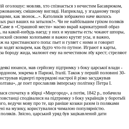
ій оголошує: мовляв, хто спізнається з нечистим Басаврюком,
аржованому, смішному вигляді. Наприклад, у згаданому творі
щими, как звонок...». Католиків зображено наче якихось
иных рыл ваших на затылок!». Чи не найбільшим гріхом поляків
). Саме в «Страшной мести» маємо вкрай карикатурний образ
, на какой-нибудь наезд: у них и мушкеты есть: чокают шпоры,
аинский своими холопьями и важно крутят усы, и важно,
ож на христианского попа: пьет и гуляет с ними и говорит
 ходят козырем, как будто что-то путное. Играют в карты,
за бороду жида, малюют ему на нечестивом лбу крест; стреляют
деякі нюанси, мав серйозну підтримку з боку царської влади -
ордоном, зокрема в Парижі, Італії. Також у першій половині 30-
стрував відверті проурядові настрої й різко засуджував
тава», де поет прославляв імперську політику Петра І.
ся спочатку в збірці «Миргород», а потім, 1842 р., побачила
повстанці сподівалися на підтримку з боку українців у боротьбі
ого, ведучи мову про те, що раніше козаки разом із поляками
ені на музику, користувалися чималою популярністю.
оляків. Звісно, царський уряд був зацікавлений дати