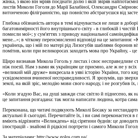
жінка, з якою він мріяв поєднати долю і якій звіряв найпотаємн
листів Миколи Гоголя до Марії Балабіної, Олександри Смірнової
витонченою філігранністю, що повністю абстрагуєшся від засте
Глибока обізнаність автора в темі відчувається не лише в добо
багатовимірності його внутрішнього світу - в глибокій і чистій Ві
помисли мої»; у сум'яттях з приводу національної самоіндифікац
мене...»; в чіткому переосмисленні відповіді на це запитання: «К
українець, що і мій по матері рід Лизогубів шаблями боронив 
помітив, коли при великоросах заходить мова про Украйну, - це 
Щиро визнавав Микола Гоголь у листах і своє несправедливе с
ніж поезії. Нам з вами як українцям це приємно, але ж не у вс
«великий мій друже» викресала в уяві історію України, того ки
усвідомлення вчиненої несправедливості. Я зрозумів, що зверхнь
землі, на якій зріс, мелодію мови свого народу, і не розгубив 
«Коли згадую Вас, на душі завжди стає світло й піднесено, як 
це запитання розгадана: так могла написати людина, котра сам
Переконана, що читачі подякують Миколі Босаку за нестандартн
актуальні й сьогодні. Перечитайте їх, і ви самі переконаєтеся 
вміють відрізняти «Великдень» від сірятини буднів: це доводит
ілюстрацій - знайомі й рідкісні портрети і самого Миколи Гогол
За матеріалами: http://www.golos.com.ua/