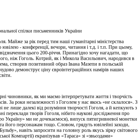
ональної спілки письменників України
я. Майже за рік перед тим наші гуманітарні міністерства
вілею - конференції, вечори, читання і т.д. і т.п. При цьому,
 відзначення цього 200-річчя. Принагідно хочу нагадати, що
го, ніж Гоголь. Котрий, як і Микола Васильович, народився в
окрема, створив позитивний образ Івана Мазепи в польській
 чудово демонструє ціну євроінтеграційних намірів наших
світи.
ні чиновники, як ми маємо інтерпретувати життя і творчість
в. За роки незалежності з Гоголем у нас якось «не склалося». З
не лише далекі від розуміння творчості Гоголя, а й кепкують з
і переклади творів Гоголя, нібито наукові дослідження про
про Україну» ми не дочекаємося), випуск пятигривневої монетки
та його персонажам тощо. Словом, грядуть ювілейні заходи,
Бульбу», навіть запросити на головну роль якусь зірку світового
ської Компартії) екранізував «Тараса» зі «звьоздами»