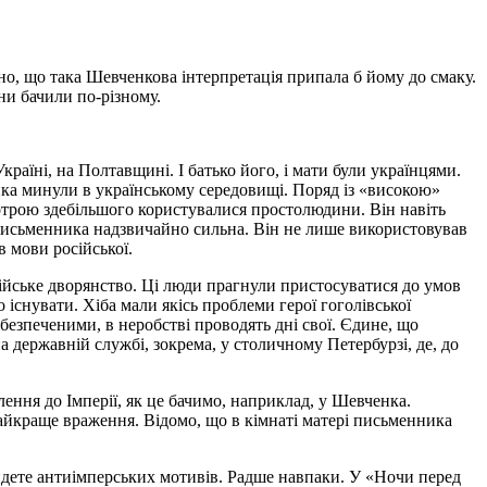
но, що така Шевченкова інтерпретація припала б йому до смаку.
ни бачили по-різному.
Україні, на Полтавщині. І батько його, і мати були українцями.
ика минули в українському середовищі. Поряд із «високою»
котрою здебільшого користувалися простолюдини. Він навіть
х письменника надзвичайно сильна. Він не лише використовував
в мови російської.
сійське дворянство. Ці люди прагнули пристосуватися до умов
о існувати. Хіба мали якісь проблеми герої гоголівської
зпеченими, в неробстві проводять дні свої. Єдине, що
на державній службі, зокрема, у столичному Петербурзі, де, до
ення до Імперії, як це бачимо, наприклад, у Шевченка.
айкраще враження. Відомо, що в кімнаті матері письменника
айдете антиімперських мотивів. Радше навпаки. У «Ночи перед