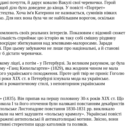
дані почуття, й дарує ковалю Вакулі свої черевички. Герой
щоб діло було доведене до кінця. У повісті «Портрет»
ецтва. Хоча ім'я Катерини не називається, сумнівів ніяких
ко. Для них вона була чи не найбільшим ворогом, оскільки
свідомлюють своїх реальних інтересів. Показовим є відомий сюжет
Більшість сприймає цю історію як таку собі смішну різдвяну
- своєрідне збиткування над земляками-малоросами. Заради
її. При цьому забуваючи не лише про національні, а й станові
у б дістати черевички.
му ліцеї, а потім - у Петербурзі. За великим рахунком, це була
тизму «Ганц Кюхельгартен» (1829), яка жодним чином не мала
вого українського походження. Проте цей твір не приніс Гоголю
 роки XIX ст. в Петербурзі існувала мода на українське.
ані в романтичному стилі, з неповторним українським
» (1835). Він припав на першу половину 30-х років XIX ст. Що
Микола І та його оточення були налякані повстанням декабристів
е польське Листопадове повстання 1830-1831 рр. викликало
мали на меті задушити «польську крамолу». Українські повісті
иражені антипольські й антикатолицькі мотиви. Звісно, вони
тивні стереотипи щодо католиків та поляків.