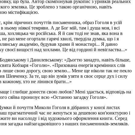
исновку, що була. Автор скомпонував рукопис з уривків реальних
кого земляка. Це зроблено з такою органічною, навіть
ною містифікацією.
, крім ліричних почуттів письменника, образ Гоголя в усій
 в ньому ніякої темряви. А де Бог мій, там і душа моя, і всі
а, хохляцька чи російська. Я й сам тоді не знав, яка вона в
 не раз мене огортали гарячі хвилі, тверділа думка, що і я
илянську академію, будував храми й монастирі... Я давно
у своєї вищості над хохлами. Це від гордині й невігластва...»
Бодянському і Данилевському: «Дьогтю занадто, навіть більше,
посвята Кобзаря «Гоголю». «Прихована енергія кремінних слів
ив лише свою дорогу, свою землю... Мене ще ніколи так не пекло
в Шевченку. За те, що він зумів узяти в своє серце дух і силу
 кожному, хто не лінився брати...»
раще і глибше донести свою любов? Мені здається, відповідь на
вного сяйва пронизує всю «Останню загадку Гоголя».
 Думки й почуття Миколи Гоголя в дібраних у книзі листах
і в наш прагматичний час не женуться за дешевою кон'юнктурою і
ержите ви насолоду і від художнього оформлення книги. Серед
тання загадка найзагадковішого з наших письменників-земляків.