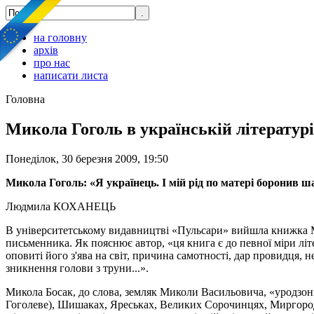
на головну
архів
про нас
написати листа
Головна
Микола Гоголь в українській літературі
Понеділок, 30 березня 2009, 19:50
Микола Гоголь: «Я українець. І мій рід по матері боронив 
Людмила КОХАНЕЦЬ
В університетському видавництві «Пульсари» вийшла книжка М
письменника. Як пояснює автор, «ця книга є до певної міри лі
оповиті його з'ява на світ, причина самотності, дар провидця, 
зникнення голови з труни...».
Микола Босак, до слова, земляк Миколи Васильовича, «уродзон
Гоголеве), Шишаках, Яреськах, Великих Сорочинцях, Миргороді