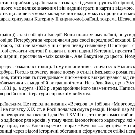
тиво приймає українських козаків, які демонструють їй вірнопід
ього має велике значення і він ладний грати в карти з відьмою, 
 те, що лише в умовах монархічної влади можуть процвітати мист
 характеризували Катерину ІІ кирило-мефодіївці, зокрема Шевчен
раїнці) - такі собі діти Імперії. Вони по-дитячому наївні, не у
ові до Петербурга за черевичками для своєї вередливої коханої. 
собою, якби не заховав у цій сцені певну символіку. Ця історія 
отові служити чортові й падати в ноги цариці Катерині, просити 
 цариці, просячи за «всіх козаків». Але Вакулі не до цього! Йом
р'єру - бажано в столиці. Тому він опинився спочатку в Ніжинсько
етербурзі Гоголь спочатку видає поему в стилі німецького роман
.Алов, тобто навіть псевдонімом письменник відхрещувався від с
роблематики як модної й виграшної теми. Не забуваймо, що в 30-ті
1831 р., а друга -1832 р., враз зробили його знаменитим. Напис
я російської літератури справжнім вибухом.
аїнським. Це період написання «Вечеров...» і збірки «Миргород
І на початку XIX ст. в Росії почалася смуга реакції. Новий цар 
 перевороти, характерні для Росії XVIII ст., то широкомасштабн
дійснює ряд кроків, у тому числі ідеологічного характеру, які 
 тут придатися. Уже в окремих творах «Вечеров...» зустрічаємо в
вищі через відомі історичні обставини сформувалися стійкі нега