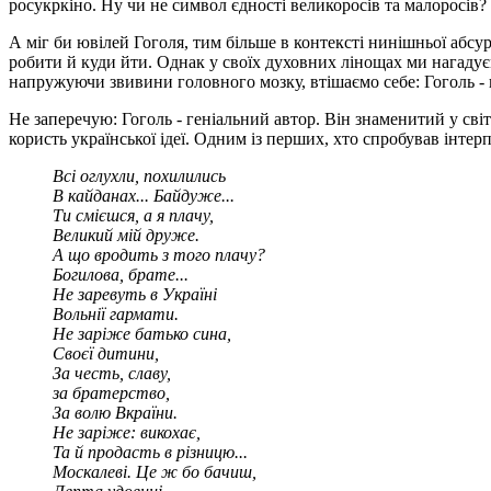
росукркіно. Ну чи не символ єдності великоросів та малоросів?
А міг би ювілей Гоголя, тим більше в контексті нинішньої абсур
робити й куди йти. Однак у своїх духовних лінощах ми нагадуєм
напружуючи звивини головного мозку, втішаємо себе: Гоголь - н
Не заперечую: Гоголь - геніальний автор. Він знаменитий у світ
користь української ідеї. Одним із перших, хто спробував інтер
Всі оглухли, похилились
В кайданах... Байдуже...
Ти смієшся, а я плачу,
Великий мій друже.
А що вродить з того плачу?
Богилова, брате...
Не заревуть в Україні
Вольнії гармати.
Не заріже батько сина,
Своєї дитини,
За честь, славу,
за братерство,
За волю Вкраїни.
Не заріже: викохає,
Та й продасть в різницю...
Москалеві. Це ж бо бачиш,