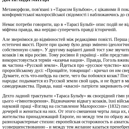
Метаморфози, пов'язані з «Тарасом Бульбою», є цікавими й пока
конформістської малоросійської свідомості і наближаючись до св
Немає потреби говорити, що в «Тарасі Бульбі» опис подій не від
міфічна правда, яка нерідко суперечить правді історичній.
Але звернімося до відмінностей між редакціями повісті. Перша 
естетичні якості. Проте при цьому було дещо змінено ідеологіч
собственную славу». У другому варіанті даний тост уже звучить
козаків і як віра росіян. Тому росіяни й українці - ніби предста
використовується термін «казачья нация». Правда, Гоголь вживає
як частина «Русской земли». Йдеться про «русское чувство» ко
проросійському дусі: «Прощайте, товарищи! - кричал он им све
Думаете, есть что-нибудь на свете, чего бы побоялся козак? Пос
народы: подымается из Русской земли свой царь, и не будет в ми
самодержавства. Правда, наші «квасні» патріоти закривають очі 
Дехто ладний трактувати «Тараса Бульбу» як своєрідний гімн у
цього «гімнотворення». Відзначаючи відвагу козаків, їхні військ
науковій праці «Взгляд на составление Малороссии» (1832) п
дочерей и жениться на них. От этого смешения черты лица их,
жительства принадлежащий Европе, но между тем по образу жи
разнохарактерные стихии: европейская осторожность и азиатска
усовершенствованию - и между тем желание казаться пренебре