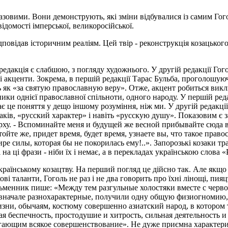
зовими. Вони демонструють, які зміни відбувалися із самим Гогол
ідомості імперської, великоросійської.
повідав історичним реаліям. Цей твір - реконструкція козацького 
редакція є слабшою, з погляду художнього. У другій редакції Гог
ні акценти. Зокрема, в першій редакції Тарас Бульба, проголошую
 як «за святую православную веру». Отже, акцент робиться виклю
вники однієї православної спільноти, одного народу. У першій реда
 це поняття у дещо іншому розуміння, ніж ми. У другій редакції 
заків, «русский характер» і навіть «русскую душу». Показовим є
рху. - Вспоминайте меня и будущей же весной прибывайте сюда в
тойте же, придет время, будет время, узнаете вы, что такое прав
ре силы, которая бы не покорилась ему!..». Запорозькі козаки тра
на ці фрази - ніби їх і немає, а в перекладах українською слова 
країнському козацтву. На перший погляд це дійсно так. Але якщо
ові таланти, Гоголь не раз і не два говорить про їхні лінощі, пия
исьменник пише: «Между тем разгульные холостяки вместе с чер
 вначале разнохарактерные, получили одну общую физиогномию, б
зни, обычаям, костюму совершенно азиатский народ, в котором т
я беспечность, простодушие и хитрость, сильная деятельность и
гающим всякое совершенствование». Не дуже приємна характерис