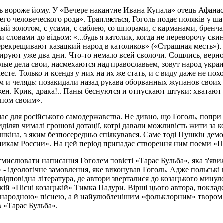
ось вороже йому. У «Вечере накануне Ивана Купала» отець Афанас
его человеческого рода». Трапляється, Гоголь подає поляків у ш
тый золотом, с усами, с саблею, со шпорами, с карманами, бренча
 словами до відьом: «...будь я католик, когда не переворочу св
и перекрещивают казацкий народ в католиков» («Страшная месть»
пируют уже два дни. Что-то немало всей сволочи. Сошлись, верно
алые дела свои, насмехаются над православьем, зовут народ укр
сте. Только и ксендз у них на их же стать, и с виду даже не пох
 и челядь: позакидали назад рукава оборванных жупанов своих и
ен. Крик, драка!.. Паны беснуются и отпускают штуки: хватают 
опом своим».
 час для російського самодержавства. Не дивно, що Гоголь, попри 
діляв чималі грошові дотації, котрі давали можливість жити за к
кіна, з яким безпосередньо спілкувався. Саме тоді Пушкін демон
икам России». На цей період припадає створення ним поеми «Пол
мислювати написання Гоголем повісті «Тарас Бульба», яка з'явила
» - ідеологічне замовлення, яке виконував Гоголь. Адже польські 
відповідна література, де автори зверталися до козацького минул
ій «Пісні козацькій» Тимка Падури. Вірші цього автора, поклад
 «народною» піснею, а й найулюбленішим «фольклорним» твором п
в «Тарас Бульба».