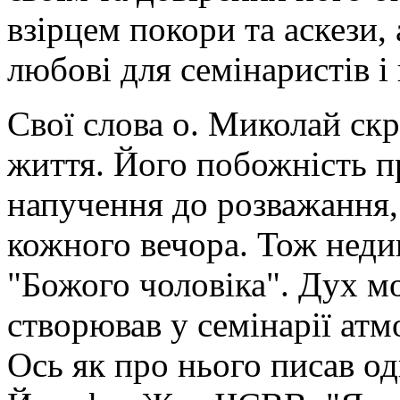
взірцем покори та аскези,
любові для семінаристів і 
Свої слова о. Миколай ск
життя. Його побожність п
напучення до розважання,
кожного вечора. Тож недив
"Божого чоловіка". Дух м
створював у семінарії ат
Ось як про нього писав оди