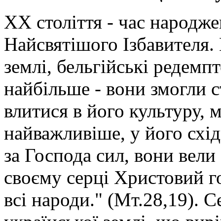
ХХ століття - час народж
Найсвятішого Ізбавителя.
землі, бельгійські редемп
найбільше - вони змогли 
влитися в його культуру, м
найважливіше, у його схі
за Господа сил, вони вели 
своєму серці Христовий го
всі народи." (Мт.28,19). 