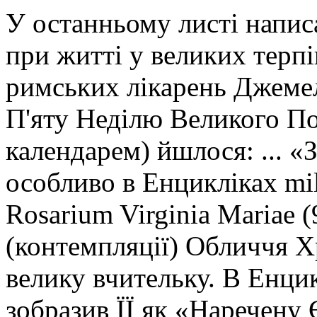
У останньому листі напи
при житті у великих терпін
римських лікарень Джемел
П'яту Неділю Великого По
календарем) йшлося: ... «
особливо в Енцикліках mill
Rosarium Virginia Mariae (
(контемпляції) Обличчя Хр
велику вчительку. В Енци
зобразив ЇЇ як «Наречену 