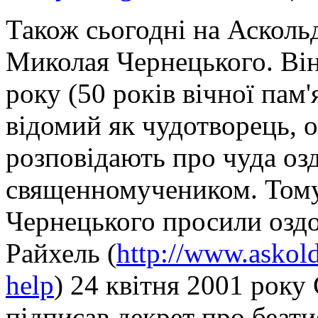
Також сьогодні на Асколь
Миколая Чернецького. Він 
року (50 років вічної пам
відомий як чудотворець, о
розповідають про чуда оз
священномучеником. Тому
Чернецького просили озд
Райхель (
http://www.askol
help
) 24 квітня 2001 року
підписав декрет про беат