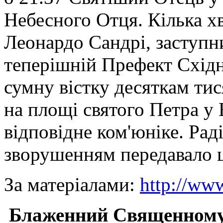
Небесного Отця. Кілька х
Леонардо Сандрі, заступн
теперішній Префект Східн
сумну вістку десяткам тис
на площі святого Петра у 
відповідне ком'юніке. Рад
зворушенням передавало ц
За матеріалами:
http://www
Блаженний Священному