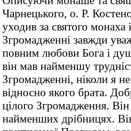
Описуючи монаше та свя
Чарнецького, о. Р. Костен
уходив за святого монаха 
Згромадженні завжди ува
повним любови Бога і душ
він мав найменшу трудніс
Згромадженні, ніколи я н
відносно якого брата. До
цілого Згромадження. Він
найменших дрібницях. Він