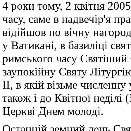
4 роки тому, 2 квітня 2005
часу, саме в надвечір'я п
відійшов по вічну нагород
у Ватикані, в базиліці свя
римського часу Святіший
заупокійну Святу Літургію 
ІІ, в якій візьме численн
також і до Квітної неділі 
Церкві Днем молоді.
Останній земний день Св