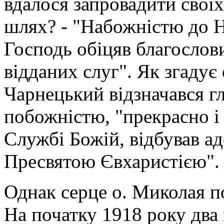
вдалося запровадити своїх
шлях? - "Набожністю до 
Господь обіцяв благослов
відданих слуг". Як згадує 
Чарнецький відзначався 
побожністю, "прекрасно і
Службі Божій, відбував а
Пресвятою Євхаристією".
Однак серце о. Миколая п
На початку 1918 року дв