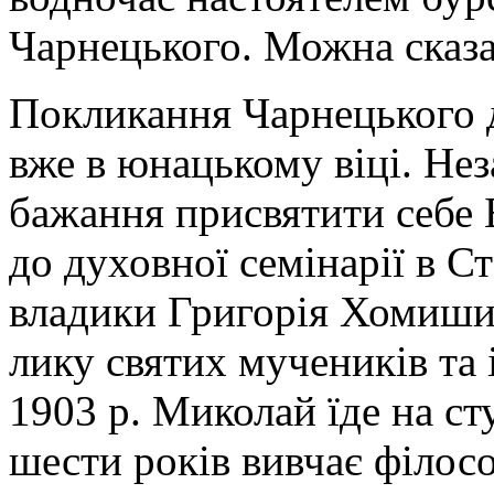
Чарнецького. Можна сказа
Покликання Чарнецького д
вже в юнацькому віці. Нез
бажання присвятити себе 
до духовної семінарії в С
владики Григорія Хомишин
лику святих мучеників та 
1903 р. Миколай їде на ст
шести років вивчає філосо