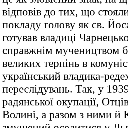
відповів до тих, що стоял
покладу голову як св. Йоса
готував владиці Чарнецьк
справжнім мучеництвом бу
великих терпінь в комуні
український владика-реде
переслідувань. Так, у 1939
радянської окупації, Отці
Волині, а разом з ними й 
змушений оселитися у Льво