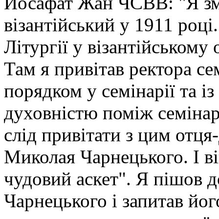
Йосафат Жан ЧСВВ: "Я зм
візантійський у 1911 році
Літургії у візантійському 
Там я привітав ректора се
порядком у семінарії та і
духовністю поміж семінари
слід привітати з цим отця-
Миколая Чарнецького. І ві
чудовий аскет". Я пішов д
Чарнецького і запитав йо