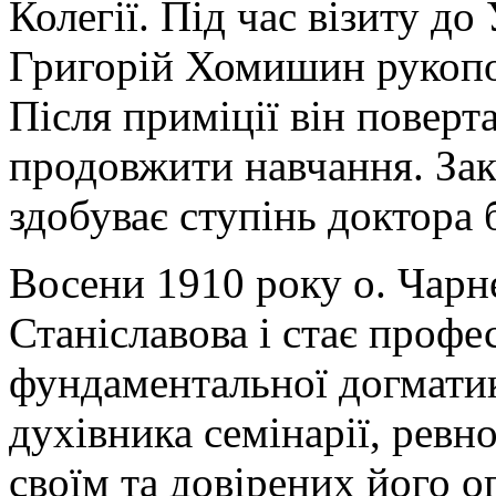
Колегії. Під час візиту д
Григорій Хомишин рукопо
Після приміції він поверт
продовжити навчання. Закі
здобуває ступінь доктора 
Восени 1910 року о. Чарн
Станіславова і стає профе
фундаментальної догматик
духівника семінарії, рев
своїм та довірених його оп