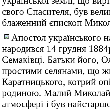
української землі, що вир
свого Спасителя, був вели
блаженний єпископ Микол
Апостол українського 
народився 14 грудня 1884р
Семаківці. Батьки його, О
простими селянами, що жи
Каратницького, котрий опі
родиною. Малий Миколай р
атмосфері і був найстаршо