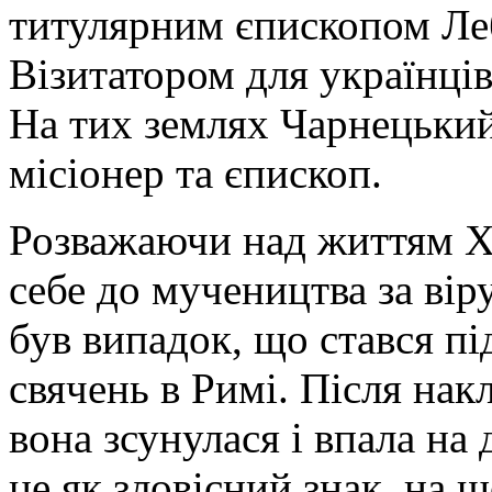
титулярним єпископом Ле
Візитатором для українців
На тих землях Чарнецький
місіонер та єпископ.
Розважаючи над життям Х
себе до мучеництва за вір
був випадок, що стався пі
свячень в Римі. Після нак
вона зсунулася і впала на
це як зловісний знак, на 