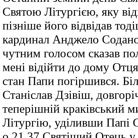
Святою Літургією, яку від
пізніше його відвідав то
кардинал Анджело Содано.
чутним голосом сказав п
мені відійти до дому Отця
стан Папи погіршився. Біл
Станіслав Дзівіш, довгоріч
теперішній краківський м
Літургію, уділивши Папі 
о 21.37 Святіший Отець у