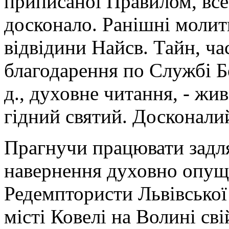
приписаної Правилом, все 
досконало. Ранішні молитв
відвідини Найсв. Тайн, ча
благодарення по Службі Б
д., духовне читання, - жи
гідний святий. Досконалий
Прагнучи працювати задля
навернення духовно опуще
Редемптористи Львівської
місті Ковелі на Волині св