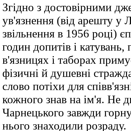
Згідно з достовірними дже
ув'язнення (від арешту у Л
звільнення в 1956 році) є
годин допитів і катувань, 
в'язницях і таборах прим
фізичні й душевні стражд
слово потіхи для співв'язн
кожного знав на ім'я. Не 
Чарнецького завжди горну
нього знаходили розраду.