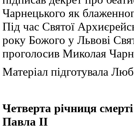
Чарнецького як блаженног
Під час Святої Архиєрейсь
року Божого у Львові Свя
проголосив Миколая Чарн
Матеріал підготувала Лю
Четверта річниця смерті
Павла ІІ