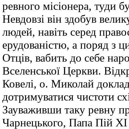
ревного місіонера, туди б
Невдовзі він здобув вели
людей, навіть серед прав
ерудованістю, а поряд з ц
Отців, вабить до себе наро
Вселенської Церкви. Відк
Ковелі, о. Миколай доклад
дотримуватися чистоти схі
Зауваживши таку ревну п
Чарнецького, Папа Пій XI