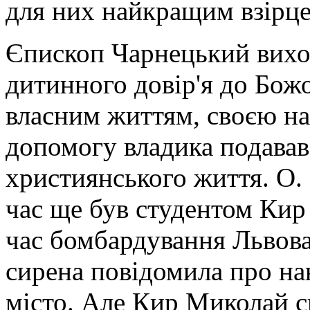
для них найкращим взірце
Єпископ Чарнецький вихов
дитинного довір'я до Бож
власним життям, своєю на
допомогу владика подавав
християнського життя. О.
час ще був студентом Кир 
час бомбардування Львова:
сирена повідомила про на
місто. Але Кир Миколай 