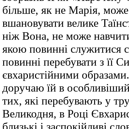
більше, як не Марія, мож
вшановувати велике Таїнс
ніж Вона, не може навчити
якою повинні служитися св
повинні перебувати з її С
євхаристійними образами. 
доручаю їй в особливіший
тих, які перебувають у тр
Великодня, в Році Євхарис
близькі і заспокійливі сло