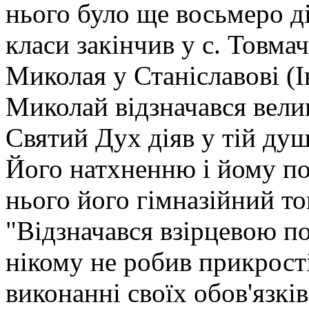
нього було ще восьмеро ді
класи закінчив у с. Товмач 
Миколая у Станіславові (І
Миколай відзначався вели
Святий Дух діяв у тій душ
Його натхненню і йому по
нього його гімназійний то
"Відзначався взірцевою по
нікому не робив прикрост
виконанні своїх обов'язків