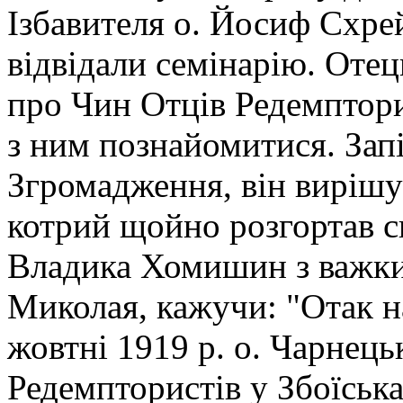
Ізбавителя о. Йосиф Схре
відвідали семінарію. Оте
про Чин Отців Редемптори
з ним познайомитися. Зап
Згромадження, він вирішу
котрий щойно розгортав с
Владика Хомишин з важки
Миколая, кажучи: "Отак н
жовтні 1919 р. о. Чарнець
Редемптористів у Збоїська