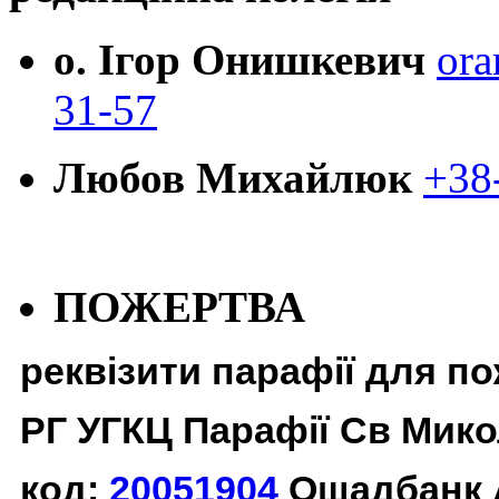
о. Ігор Онишкевич
ora
31-57
Любов Михайлюк
+38
ПОЖЕРТВА
реквізити парафії для п
РГ УГКЦ Парафії Св Мико
код:
20051904
Ощадбанк 