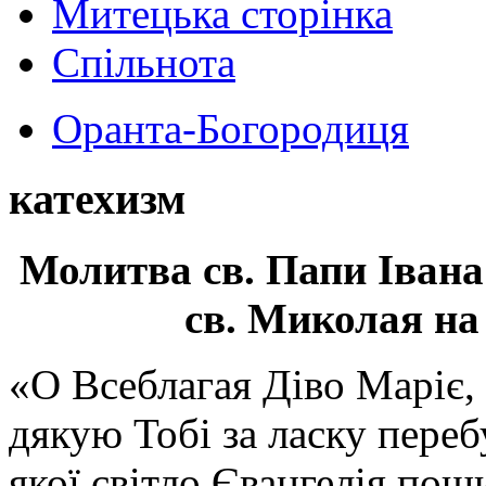
Митецька сторінка
Спільнота
Оранта-Богородиця
катехизм
Молитва св.
Папи Івана
св. Миколая на
«О Всеблагая Діво Маріє,
дякую Тобі за ласку перебу
якої світло Євангелія поши