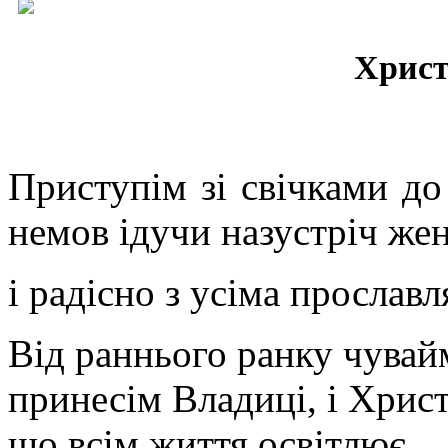
Христ
Приступім зі свічками до
немов ідучи назустріч жен
і радісно з усіма прослав
Від раннього ранку чувайм
принесім Владиці, і Хрис
що всім життя освітлює.