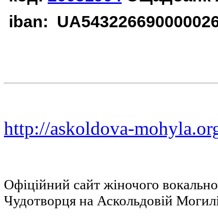
iban: UA54322669000002
http://askoldova-mohyla.or
Офіційний сайт жіночого вокальн
Чудотворця на Аскольдовій Могил