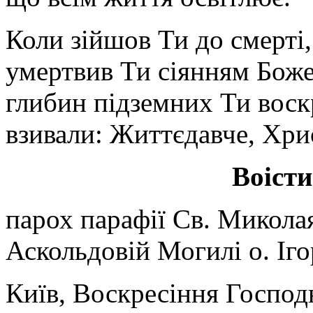
Коли зійшов Ти до смерті,
умертвив Ти сіянням Божес
глибин підземних Ти воскр
взивали: Життєдавче, Хрис
Воісти
парох парафії Св. Микола
Аскольдовій Могилі о. Іг
Київ, Воскресіння Господн