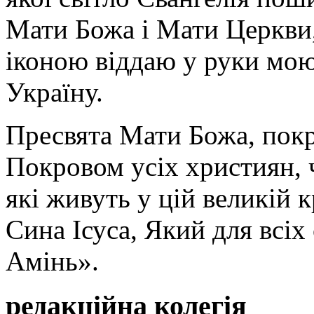
Мати Божа і Мати Церкви
іконою віддаю у руки мою
Україну.
Пресвята Мати Божа, пок
Покровом усіх християн, ч
які живуть у цій великій к
Сина Ісуса, Який для всі
Амінь».
редакційна колегія