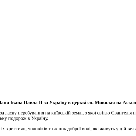
апи Івана Павла ІІ за Україну
в церкві св. Миколая на Аско
а ласку перебування на київській землі, з якої світло Євангелія 
ьку подорож в Україну.
ристиян, чоловіків та жінок доброї волі, які живуть у цій велик