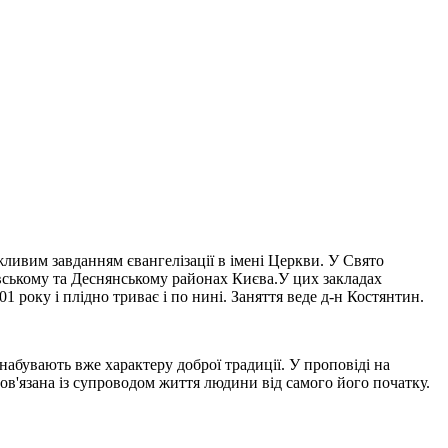
ливим завданням євангелізації в імені Церкви. У Свято
овському та Деснянському районах Києва.У цих закладах
 року і плідно триває і по нині. Заняття веде д-н Костянтин.
абувають вже характеру доброї традиції. У проповіді на
ов'язана із супроводом життя людини від самого його початку.