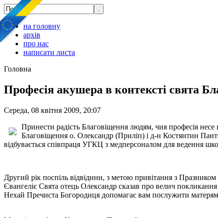
на головну
архів
про нас
написати листа
Головна
Професія акушера в контексті свята Б
Середа, 08 квітня 2009, 20:07
Принести радість Благовіщення людям, чия професія несе 
Благовіщення о. Олександр (Приліп) і д-н Костянтин Пант
відбувається співпраця УГКЦ з медперсоналом для ведення школи
Другий рік поспіль відвідини, з метою привітання з Празником
Євангеліє Свята отець Олександр сказав про велич покликання л
Нехай Пречиста Богородиця допомагає вам послужити матерям т