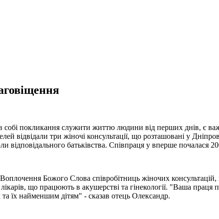
лаговіщення
в собі покликання служити життю людини від перших днів, є важ
елей відвідали три жіночі консультації, що розташовані у Дніпр
 відповідального батьківства. Співпраця у вперше почалася 2001
 Воплочення Божого Слова співробітниць жіночих консультацій, н
ікарів, що працюють в акушерстві та гінекології. "Ваша праця п
а їх найменшим дітям" - сказав отець Олександр.