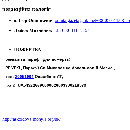
редакційна колегія
о. Ігор Онишкевич
oranta-gazeta@ukr.net
+38-050-447-31-
Любов Михайлюк
+38-050-331-73-54
ПОЖЕРТВА
реквізити парафії для пожертв:
РГ УГКЦ Парафії Св Миколая на Аскольдовій Могилі,
код:
20051904
Ощадбанк АТ,
iban: UA543226690000026003300218570
http://askoldova-mohyla.org/uk/