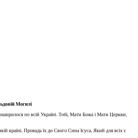
льдовій Могилі
поширилося по всій Україні. Тобі, Мати Божа і Мати Церкви,
ій країні. Провадь їх до Свого Сина Ісуса, Який для всіх є