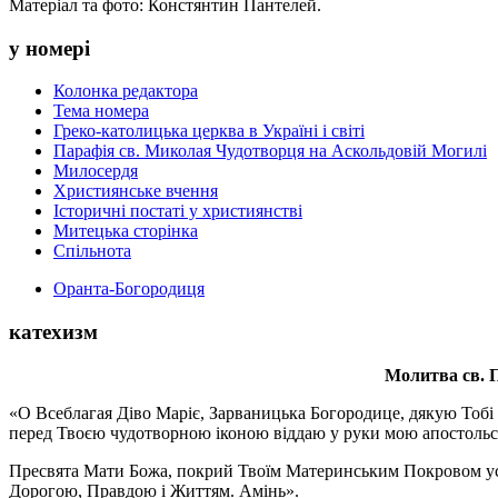
Матеріал та фото: Констянтин Пантелей.
у номері
Колонка редактора
Тема номера
Греко-католицька церква в Україні і світі
Парафія св. Миколая Чудотворця на Аскольдовій Могилі
Милосердя
Християнське вчення
Історичні постаті у християнстві
Митецька сторінка
Спільнота
Оранта-Богородиця
катехизм
Молитва св.
П
«О Всеблагая Діво Маріє, Зарваницька Богородице, дякую Тобі з
перед Твоєю чудотворною іконою віддаю у руки мою апостольс
Пресвята Мати Божа, покрий Твоїм Материнським Покровом усіх х
Дорогою, Правдою і Життям. Амінь».