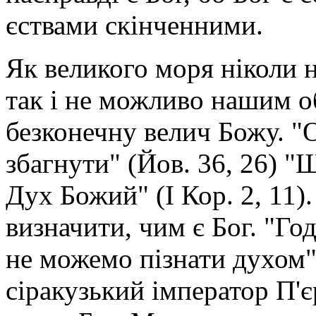
єствами скінченними.
Як великого моря ніколи 
так і не можливо нашим 
безконечну велич Божу. "О
збагнути" (Йов. 36, 26) "Щ
Дух Божий" (І Кор. 2, 11
визначити, чим є Бог. "Год
не можемо пізнати духом" 
сіракузький імператор П'