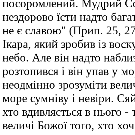
посоромлений. Мудрий Со
нездорово їсти надто багат
не є славою" (Прип. 25, 2
Ікара, який зробив із воск
небо. Але він надто набли
розтопився і він упав у мо
неодмінно зрозуміти велич
море сумніву і невіри. Ся
хто вдивляється в нього -
величі Божої того, хто хоч