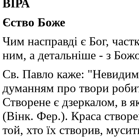
ВІРА
Єство Боже
Чим насправді є Бог, част
ним, а детальніше - з Бож
Св. Павло каже: "Невидиме
думанням про твори робит
Створене є дзеркалом, в я
(Вінк. Фер.). Краса створ
той, хто їх створив, муси