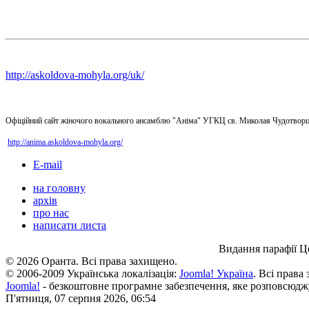
http://askoldova-mohyla.org/uk/
Офіційний сайт жіночого вокального ансамблю "Аніма" УГКЦ св. Миколая Чудотворц
http://anima.askoldova-mohyla.org/
E-mail
на головну
архів
про нас
написати листа
Видання парафії Ц
© 2026 Оранта. Всі права захищено.
© 2006-2009 Українська локалізація:
Joomla! Україна
. Всі права
Joomla!
- безкоштовне програмне забезпечення, яке розповсюдж
П'ятниця, 07 серпня 2026, 06:54