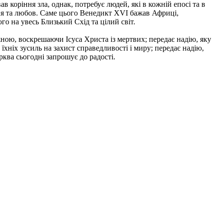
 коріння зла, однак, потребує людей, які в кожній епосі та в
ня та любов. Саме цього Венедикт XVI бажав Африці,
о на увесь Близький Схід та цілий світ.
жною, воскрешаючи Ісуса Христа із мертвих; передає надію, яку
 їхніх зусиль на захист справедливості і миру; передає надію,
рква сьогодні запрошує до радості.