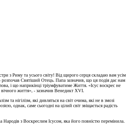
три з Риму та усього світу! Від щирого серця складаю вам усім
 - розпочав Святіший Отець. Папа зазначив, що ця подія дає нам
лова, і що наприкінці тріумфуватиме Життя. «Ісус воскрес не
 вічного життя», - зазначив Венедикт XVI.
 та нігілізм, які дивляться на світ очима, які не в змозі
ією, однак, саме сьогодні на цілий світ звіщається радість
а Народів з Воскреслим Ісусом, яка його повністю перемінила.