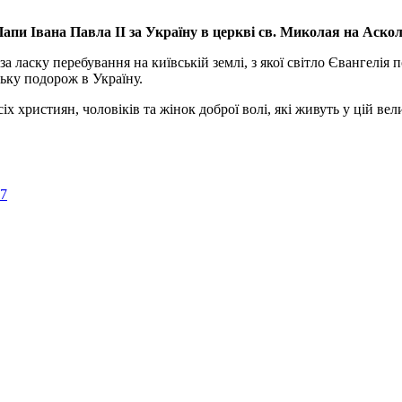
апи Івана Павла ІІ за Україну
в церкві св. Миколая на Аско
а ласку перебування на київській землі, з якої світло Євангелія 
ьку подорож в Україну.
ристиян, чоловіків та жінок доброї волі, які живуть у цій велик
57