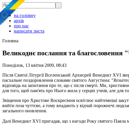
на головну
архів
про нас
написати листа
Головна
Великоднє послання та благословення "
Понеділок, 13 квітня 2009, 08:43
Після Святої Літургії Вселенський Архиєрей Венедикт XVI звер
пасхальне поздоровлення словами святого Августина: "
Resurrec
відповідь на запитання про те, що є після смерті. Ми, христия
для того, щоб пам'ять про Нього жила у серцях учнів, але для 
Звіщення про Христове Воскресіння освітлює найтемніші закутки с
вийти поза чуттєве, а тому впадають у відчай порожнечі людсько
загального оновлення.
Далі Венедикт XVI пригадав, що з нагоди Року святого Павла м