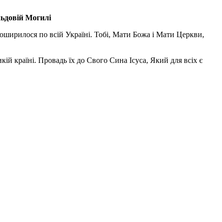
льдовій Могилі
поширилося по всій Україні. Тобі, Мати Божа і Мати Церкви,
ій країні. Провадь їх до Свого Сина Ісуса, Який для всіх є