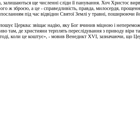
 залишаються ще численні сліди її панування. Хоч Христос вирвав
о ж зброєю, а це - справедливість, правда, милосердя, прощен
посланням під час відвідин Святої Землі у травні, поширюючи йог
голошує Церква: звіщає надію, яку Бог вчинив міцною і неперемо
бливо там, де християни терплять переслідування з приводу віри та
 тоді, коли це коштує», - мовив Венедикт XVI, зазначаючи, що Це