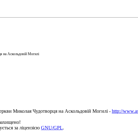
я на Аскольдовій Могилі
еркви Миколая Чудотворця на Аскольдовій Могилі -
http://www.a
 захищено!
ується за ліцензією
GNU/GPL
.