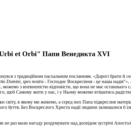
Urbi et Orbi" Папи Венедикта XVI
нувся з традиційним пасхальним посланням. «Дорогі брати й сес
tio Domini, spes nostra
- Господнє Воскресіння - це наша надія"»,
ни, можемо з впевненістю відповісти, що вона не має останнього с
того, щоб Самому жити у нас, і у Ньому можемо втішатись радістю
віту, в якому ми живемо, а серед них Папа підкреслив матеріалізм
го буття. Без Воскреслого Христа надії людини залишалися б ілюз
и не раз мали нагоду роздумувати над досвідом зустрічі Апостол