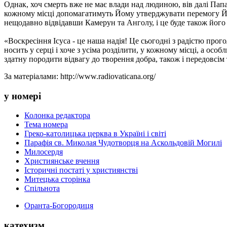
Однак, хоч смерть вже не має влади над людиною, вів далі Папа,
кожному місці допомагатимуть Йому утверджувати перемогу Йог
нещодавно відвідавши Камерун та Анголу, і це буде також його 
«Воскресіння Ісуса - це наша надія! Це сьогодні з радістю про
носить у серці і хоче з усіма розділити, у кожному місці, а осо
здатну породити відвагу до творення добра, також і передовсім
За матеріалами: http://www.radiovaticana.org/
у номері
Колонка редактора
Тема номера
Греко-католицька церква в Україні і світі
Парафія св. Миколая Чудотворця на Аскольдовій Могилі
Милосердя
Християнське вчення
Історичні постаті у християнстві
Митецька сторінка
Спільнота
Оранта-Богородиця
катехизм