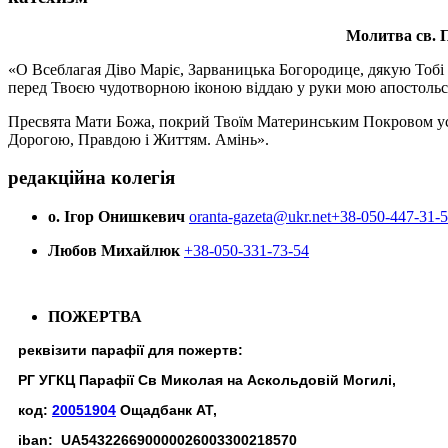
Молитва св.
П
«О Всеблагая Діво Маріє, Зарваницька Богородице, дякую Тобі з
перед Твоєю чудотворною іконою віддаю у руки мою апостольс
Пресвята Мати Божа, покрий Твоїм Материнським Покровом усіх х
Дорогою, Правдою і Життям. Амінь».
редакційна колегія
о. Ігор Онишкевич
oranta-gazeta@ukr.net
+38-050-447-31-
Любов Михайлюк
+38-050-331-73-54
ПОЖЕРТВА
реквізити парафії для пожертв:
РГ УГКЦ Парафії Св Миколая на Аскольдовій Могилі,
код:
20051904
Ощадбанк АТ,
iban: UA543226690000026003300218570