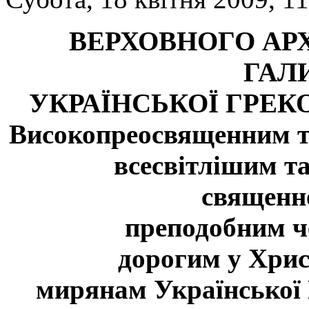
ВЕРХОВНОГО АР
ГАЛ
УКРАЇНСЬКОЇ ГРЕК
Високопреосвященним 
всесвітлішим т
священн
преподобним ч
дорогим у Христ
мирянам Української