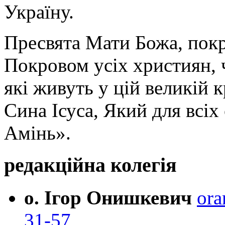
Україну.
Пресвята Мати Божа, пок
Покровом усіх християн, ч
які живуть у цій великій к
Сина Ісуса, Який для всі
Амінь».
редакційна колегія
о. Ігор Онишкевич
ora
31-57