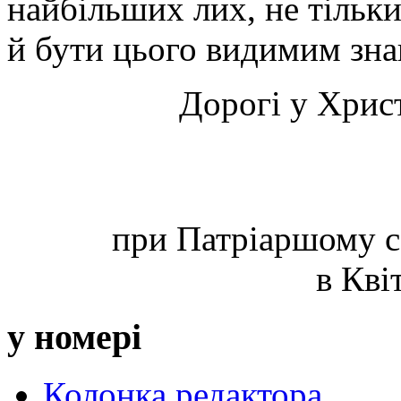
найбільших лих, не тільки
й бути цього видимим зна
Дорогі у Христ
при Патріаршому с
в Кві
у номері
Колонка редактора