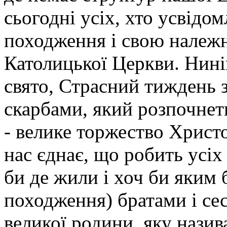
сьогодні усіх, хто усвідо
походження і свою належн
Католицької Церкви. Нині
свято, Страсний тиждень 
скарбами, який розпочнеть
- велике торжество Христо
нас єднає, що робить усіх
би де жили і хоч би яким
походження) братами і сес
великої родини, яку нази