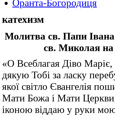
Оранта-Богородиця
катехизм
Молитва св.
Папи Івана
св. Миколая на
«О Всеблагая Діво Маріє,
дякую Тобі за ласку перебу
якої світло Євангелія поши
Мати Божа і Мати Церкви
іконою віддаю у руки мою