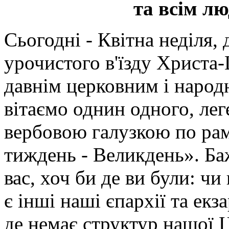
та всім лю
Сьогодні - Квітна неділя,
урочистого в'їзду Христа-
давнім церковним і народ
вітаємо однин одного, ле
вербовою галузкою по рам
тиждень - Великдень». Ба
вас, хоч би де ви були: чи
є інші наші єпархії та екз
де немає структур нашої 