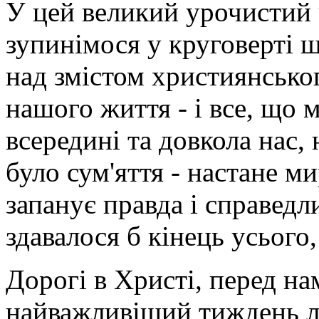
У цей великий урочистий 
зупинімося у круговерті 
над змістом християнськог
нашого життя - і все, що 
всередині та довкола нас, 
було сум'яття - настане ми
запанує правда і справедли
здавалося б кінець усього,
Дорогі в Христі, перед н
найважливіший тиждень лі