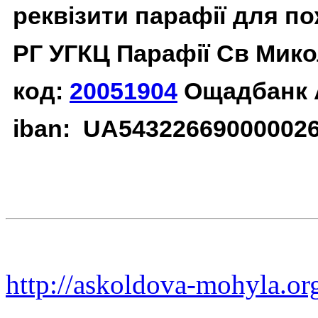
реквізити парафії для п
РГ УГКЦ Парафії Св Мико
код:
20051904
Ощадбанк 
iban: UA54322669000002
http://askoldova-mohyla.or