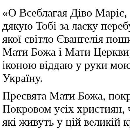
«О Всеблагая Діво Маріє,
дякую Тобі за ласку перебу
якої світло Євангелія поши
Мати Божа і Мати Церкви
іконою віддаю у руки мою
Україну.
Пресвята Мати Божа, пок
Покровом усіх християн, ч
які живуть у цій великій к