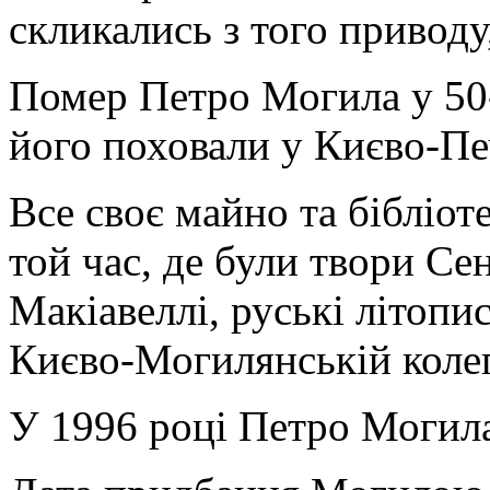
скликались з того приводу
Помер Петро Могила у 50-
його поховали у Києво-Печ
Все своє майно та бібліот
той час, де були твори Се
Макіавеллі, руські літопис
Києво-Могилянській колег
У 1996 році Петро Могила