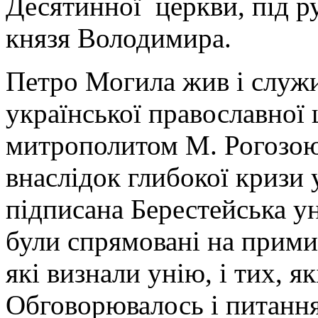
Десятинної церкви, під р
князя Володимира.
Петро Могила жив і служив
української православної 
митрополитом М. Рогозою 
внаслідок глибокої кризи 
підписана Берестейська ун
були спрямовані на прими
які визнали унію, і тих, я
Обговорювалось і питання 