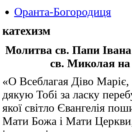
Оранта-Богородиця
катехизм
Молитва св.
Папи Івана
св. Миколая на
«О Всеблагая Діво Маріє,
дякую Тобі за ласку перебу
якої світло Євангелія поши
Мати Божа і Мати Церкви