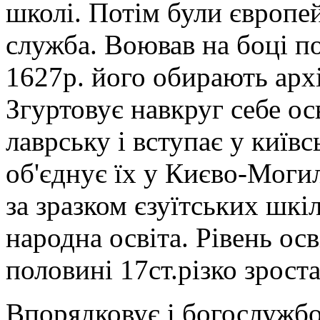
школі. Потім були європей
служба. Воював на боці по
1627р. його обирають арх
Згуртовує навкруг себе ос
лаврську і вступає у київ
об'єднує їх у Києво-Моги
за зразком єзуїтських шкі
народна освіта. Рівень ос
половині 17ст.різко зроста
Впорядковує і богослужбо