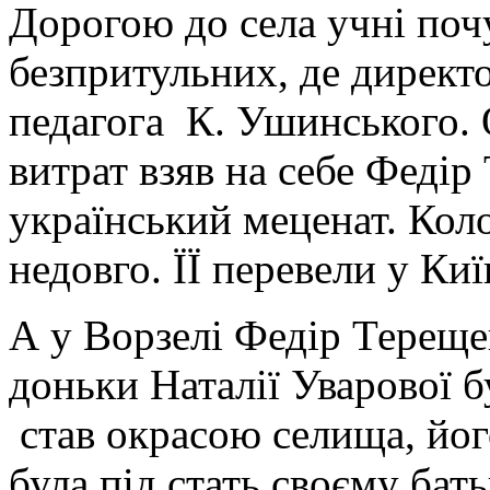
Дорогою до села учні поч
безпритульних, де директ
педагога К. Ушинського. 
витрат взяв на себе Феді
український меценат. Коло
недовго. ЇЇ перевели у Ки
А у Ворзелі Федір Терещен
доньки Наталії Уварової 
став окрасою селища, йо
була під стать своєму бат