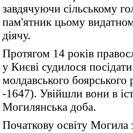
завдячуючи сільському гол
пам'ятник цьому видатно
діячу.
Протягом 14 років право
у Києві судилося посідат
молдавського боярського 
-1647). Увійшли вони в іс
Могилянська доба.
Початкову освіту Могила з