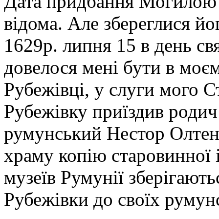
Дата придбання Могилою с
відома. Але збереглися йо
1629р. липня 15 в день с
довелося мені бути в моє
Рубежівці, у слуги мого С
Рубежівку приїздив роди
румунський Нестор Олтен
храму копію старовинної 
музеїв Румунії зберігают
Рубежівки до своїх румун