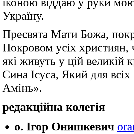
іконою віддаю у руки мою
Україну.
Пресвята Мати Божа, пок
Покровом усіх християн, ч
які живуть у цій великій к
Сина Ісуса, Який для всі
Амінь».
редакційна колегія
о. Ігор Онишкевич
ora