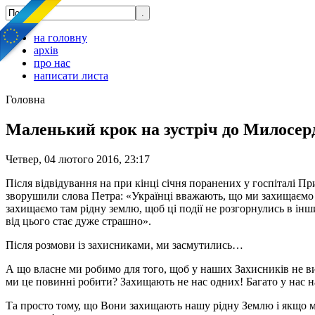
на головну
архів
про нас
написати листа
Головна
Маленький крок на зустріч до Милосер
Четвер, 04 лютого 2016, 23:17
Після відвідування на при кінці січня поранених у госпіталі 
зворушили слова Петра: «Українці вважають, що ми захищаємо в
захищаємо там рідну землю, щоб ці події не розгорнулись в інши
від цього стає дуже страшно».
Після розмови із захисниками, ми засмутились…
А що власне ми робимо для того, щоб у наших Захисників не в
ми це повинні робити? Захищають не нас одних! Багато у нас н
Та просто тому, що Вони захищають нашу рідну Землю і якщо м