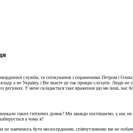
дя
Прикордонної служби, та спілкування з пораненими Петром і Олек
ладу а не Україну, і Ви знаєте це так прикро слухати. Люди не
х регіонах. У мене складається таке враження що ми інші, нас боя
иникало таких гнітючих думок? Ми завжди поспішаємо, у нас не 
азбирується а чому я?
и не навчимось бути милосердними, співчутливими ми не побачи