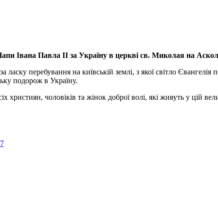
апи Івана Павла ІІ за Україну
в церкві св. Миколая на Аско
а ласку перебування на київській землі, з якої світло Євангелія 
ьку подорож в Україну.
ристиян, чоловіків та жінок доброї волі, які живуть у цій велик
57