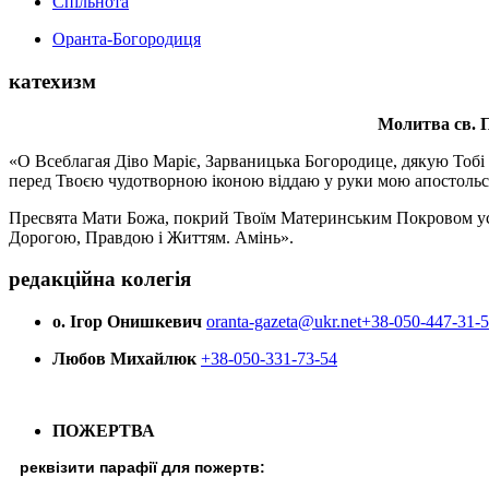
Спільнота
Оранта-Богородиця
катехизм
Молитва св.
П
«О Всеблагая Діво Маріє, Зарваницька Богородице, дякую Тобі з
перед Твоєю чудотворною іконою віддаю у руки мою апостольс
Пресвята Мати Божа, покрий Твоїм Материнським Покровом усіх х
Дорогою, Правдою і Життям. Амінь».
редакційна колегія
о. Ігор Онишкевич
oranta-gazeta@ukr.net
+38-050-447-31-
Любов Михайлюк
+38-050-331-73-54
ПОЖЕРТВА
реквізити парафії для пожертв: