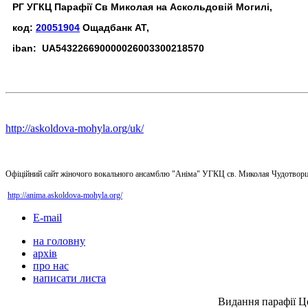
РГ УГКЦ Парафії Св Миколая на Аскольдовій Могилі,
код:
20051904
Ощадбанк АТ,
iban: UA543226690000026003300218570
http://askoldova-mohyla.org/uk/
Офіційний сайт жіночого вокального ансамблю "Аніма" УГКЦ св. Миколая Чудотворц
http://anima.askoldova-mohyla.org/
E-mail
на головну
архів
про нас
написати листа
Видання парафії Ц