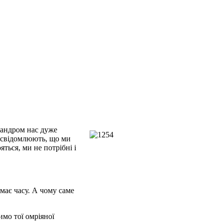
сандром нас дуже
 усвідомлюють, що ми
ться, ми не потрібні і
має часу. А чому саме
мо тої омріяної