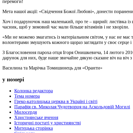
перемоги!
Мета нашої акції: «Свідчення Божої Любові», донести поранени
Хоч і подаруночок наш маленький, про те – щирий: листівка і
часник, щоб у зимовий час мали більше вітамінів і не хворіли.
«Ми не можемо змагатись із матеріальним світом, у нас не має 
волонтерами змушують кожного щораз заглядати у своє серце і 
З Благословення пароха отця Ігоря Онишкевича, 14 лютого 2016
дарунок для них, буде наше звичайне дякую сказане віч на віч з
Василина та Марічка Томишинець для «Оранти»
у номері
Колонка редактора
Тема номера
Греко-католицька церква в Україні і світі
Парафія св. Миколая Чудотворця на Аскольдовій Могилі
Милосердя
Християнське вчення
Історичні постаті у християнстві
Митецька сторінка