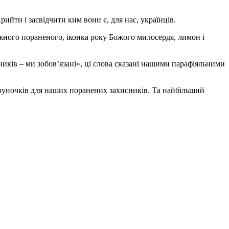
йти і засвідчити ким вони є, для нас, українців.
жного пораненого, іконка року Божого милосердя, лимон і
ників – ми зобов’язані», ці слова сказані нашими парафіяльними
аруночків для наших поранених захисників. Та найбільший