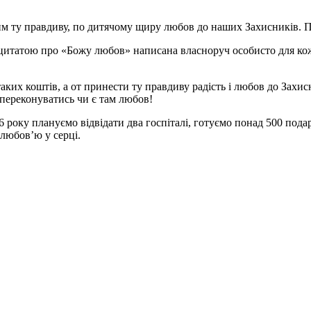
м ту правдиву, по дитячому щиру любов до наших Захисників. При
з цитатою про «Божу любов» написана власноруч особисто для ко
таких коштів, а от принести ту правдиву радість і любов до Захис
переконуватись чи є там любов!
 року плануємо відвідати два госпіталі, готуємо понад 500 под
 любов’ю у серці.