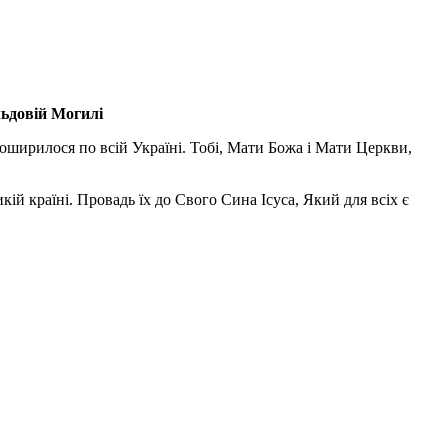
льдовій Могилі
поширилося по всій Україні. Тобі, Мати Божа і Мати Церкви,
ій країні. Провадь їх до Свого Сина Ісуса, Який для всіх є