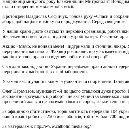
Наприкінці минулого року Блаженніший Митрополит Володимир з
стало створення міжвідомчої комісії.
Протоієрей Владислав Софійчук, голова руху «Спаси и сохрани»
аборт щоб націлити жінку на народжування. Серед священства в
У нашій країні діють світські та церковні організації, робота 
збереження сімей та життя дітей в утробі матері. Учасники орг
Акцію «Мамо, не вбивай мене!» підтримали й столичні лікарі. У
переривання вагітності. Фахівці розповіли, що у вісімдесяти в
закріпити своє право на відмову робити такі операції.
Сьогодні законодавство України передбачає право жінки перерват
переривання вагітності взагалі заборонено.
У заході взяли участь і відомі музиканти та спортсмени. Їхній
Олег Карамазов, музикант: «Я до цього ставлюся дуже просто. М
абсолютно зрозуміло, що аборт - це акт убивства маленької люд
превеликий жаль, я це зрозумів тільки в сорок, тільки тепер це
За офіційною статистикою, торік вагітність перервали 104 укра
нашій країні робиться 250 тисяч абортів, тобто майже 700 щодн
За матеріалами: http://www.catholic-media.org/