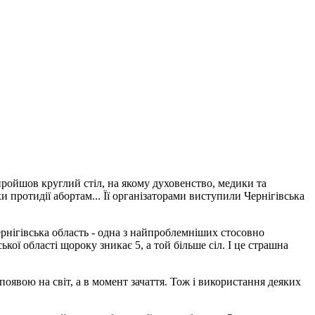
 пройшов круглий стіл, на якому духовенство, медики та
протидії абортам... Її організаторами виступили Чернігівська
нігівська область - одна з найпроблемніших стосовно
кої області щороку зникає 5, а той більше сіл. І це страшна
явою на світ, а в момент зачаття. Тож і використання деяких