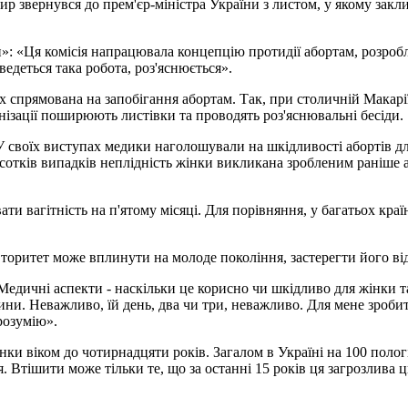
вернувся до прем'єр-міністра України з листом, у якому заклик
: «Ця комісія напрацювала концепцію протидії абортам, розробл
едеться така робота, роз'яснюється».
яких спрямована на запобігання абортам. Так, при столичній Макар
анізації поширюють листівки та проводять роз'яснювальні бесіди.
 своїх виступах медики наголошували на шкідливості абортів для
ідсотків випадків неплідність жінки викликана зробленим раніше 
и вагітність на п'ятому місяці. Для порівняння, у багатьох краї
 авторитет може вплинути на молоде покоління, застерегти його ві
едичні аспекти - наскільки це корисно чи шкідливо для жінки та 
ини. Неважливо, їй день, два чи три, неважливо. Для мене зробит
 розумію».
їнки віком до чотирнадцяти років. Загалом в Україні на 100 поло
я. Втішити може тільки те, що за останні 15 років ця загрозлива