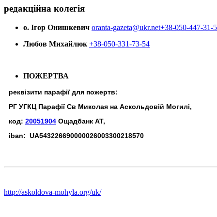
редакційна колегія
о. Ігор Онишкевич
oranta-gazeta@ukr.net
+38-050-447-31-
Любов Михайлюк
+38-050-331-73-54
ПОЖЕРТВА
реквізити парафії для пожертв:
РГ УГКЦ Парафії Св Миколая на Аскольдовій Могилі,
код:
20051904
Ощадбанк АТ,
iban: UA543226690000026003300218570
http://askoldova-mohyla.org/uk/