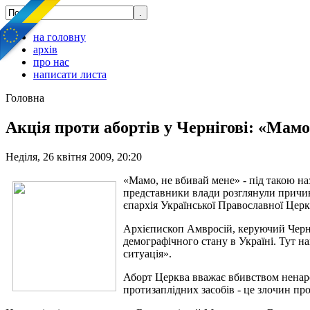
на головну
архів
про нас
написати листа
Головна
Акція проти абортів у Чернігові: «Мамо
Неділя, 26 квітня 2009, 20:20
«Мамо, не вбивай мене» - під такою на
представники влади розглянули причини
єпархія Української Православної Цер
Архієпископ Амвросій, керуючий Черні
демографічного стану в Україні. Тут на
ситуація».
Аборт Церква вважає вбивством ненаро
протизаплідних засобів - це злочин пр