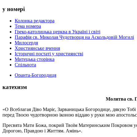
у номері
Колонка редактора
Тема номера
Греко-католицька церква в Україні і світі
Парафія св. Миколая Чудотворця на Аскольдовій Могилі
Милосердя
Християнське вчення
Історичні постаті у християнстві
Митецька сторінка
Спільнота
Оранта-Богородиця
катехизм
Молитва св.
П
«О Всеблагая Діво Маріє, Зарваницька Богородице, дякую Тобі з
перед Твоєю чудотворною іконою віддаю у руки мою апостольс
Пресвята Мати Божа, покрий Твоїм Материнським Покровом усіх х
Дорогою, Правдою і Життям. Амінь».