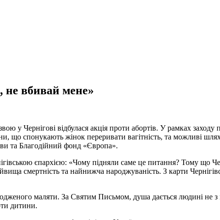
, не вбивай мене»
звою у Чернігові відбулася акція проти абортів. У рамках заходу
, що спонукають жінок переривати вагітність, та можливі шляхи 
кви та Благодійний фонд «Європа».
гівською єпархією: «Чому підняли саме це питання? Тому що Чер
йвища смертність та найнижча народжуваність. З карти Чернігівсь
дженого маляти. За Святим Письмом, душа дається людині не з по
оти дитини.