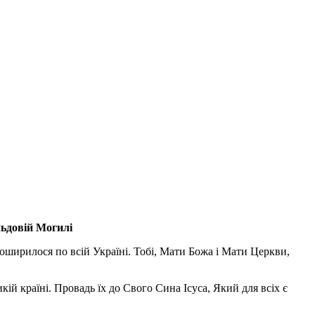
льдовій Могилі
поширилося по всій Україні. Тобі, Мати Божа і Мати Церкви,
ій країні. Провадь їх до Свого Сина Ісуса, Який для всіх є