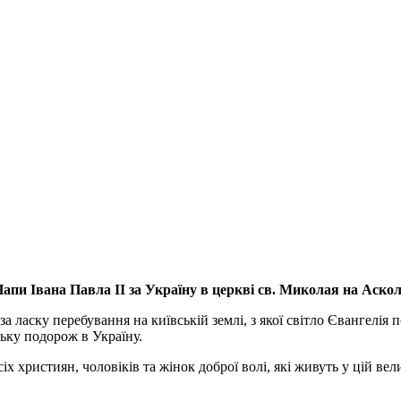
апи Івана Павла ІІ за Україну
в церкві св. Миколая на Аско
а ласку перебування на київській землі, з якої світло Євангелія 
ьку подорож в Україну.
ристиян, чоловіків та жінок доброї волі, які живуть у цій велик