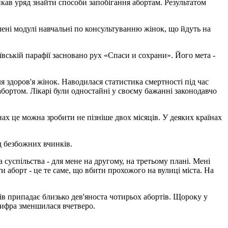
ав уряд знайти способи запобігання абортам. Результатом
ені модулі навчальні по консультуванню жінок, що йдуть на
іївській парафії засновано рух «Спаси и сохрани». Його мета -
 здоров'я жінок. Наводилася статистика смертності під час
абортом. Лікарі були одностайні у своєму бажанні законодавчо
нах це можна зробити не пізніше двох місяців. У деяких країнах
д безбожних вчинків.
суспільства - для мене на другому, на третьому плані. Мені
и аборт - це те саме, що вбити прохожого на вулиці міста. На
гів припадає близько дев'яноста чотирьох абортів. Щороку у
 цифра зменшилася вчетверо.