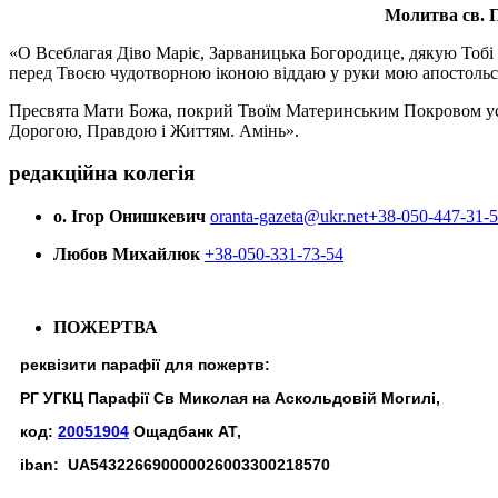
Молитва св.
П
«О Всеблагая Діво Маріє, Зарваницька Богородице, дякую Тобі з
перед Твоєю чудотворною іконою віддаю у руки мою апостольс
Пресвята Мати Божа, покрий Твоїм Материнським Покровом усіх х
Дорогою, Правдою і Життям. Амінь».
редакційна колегія
о. Ігор Онишкевич
oranta-gazeta@ukr.net
+38-050-447-31-
Любов Михайлюк
+38-050-331-73-54
ПОЖЕРТВА
реквізити парафії для пожертв:
РГ УГКЦ Парафії Св Миколая на Аскольдовій Могилі,
код:
20051904
Ощадбанк АТ,
iban: UA543226690000026003300218570