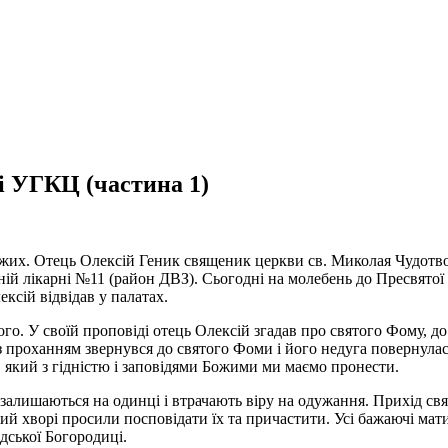
і УГКЦ (частина 1)
жих. Отець Олексій Геник священик церкви св. Миколая Чудотво
ій лікарні №11 (район ДВЗ). Сьогодні на молебень до Пресвятої 
ксій відвідав у палатах.
о. У своїй проповіді отець Олексій згадав про святого Фому, до 
у з проханням звернувся до святого Фоми і його недуга повернул
ст, який з гідністю і заповідями Божими ми маємо пронести.
алишаються на одинці і втрачають віру на одужання. Прихід свящ
ий хворі просили посповідати їх та причастити. Усі бажаючі мат
дської Богородиці.