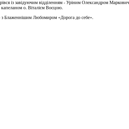
трівся із завідуючим відділенням - Уріним Олександром Маркови
із капеланом о. Віталієм Воєцою.
ю з Блаженнішим Любомиром «Дорога до себе».