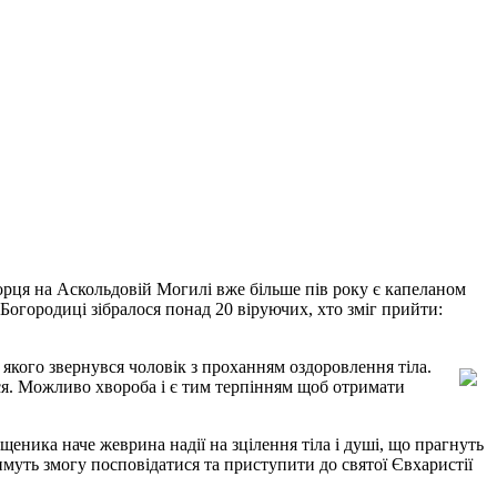
рця на Аскольдовій Могилі вже більше пів року є капеланом
Богородиці зібралося понад 20 віруючих, хто зміг прийти:
якого звернувся чоловік з проханням оздоровлення тіла.
ася. Можливо хвороба і є тим терпінням щоб отримати
еника наче жеврина надії на зцілення тіла і душі, що прагнуть
имуть змогу посповідатися та приступити до святої Євхаристії