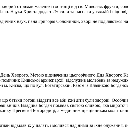
ворий отримав маленькі гостинці від св. Миколая: фрукти, солодо
ію. Наука Христа додасть їм сили та наснаги у тяжкій і відповід
дичних наук, пана Григорія Солонинки, хворі не поділяються на к
 День Хворого. Метою відзначення цьогорічного Дня Хворого Кат
оп-помічник Київської архиєпархії, відслужив молебень за недужи
ні м. Києва, що по вул. Богатирській. Разом із Владикою Богдано
 що батьки готові віддати все аби їхні діти були здорові. Особл
них працівників Владика Богдан помазав святою оливою, яка миро
- іконку Пресвятої Богородиці, а медичним працівникам молитовн
Богдан відвідав їх у палаті, і молився над ними за їхнє одужанн