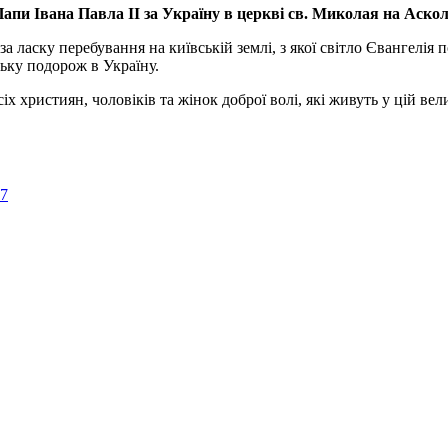
апи Івана Павла ІІ за Україну
в церкві св. Миколая на Аско
а ласку перебування на київській землі, з якої світло Євангелія 
ьку подорож в Україну.
ристиян, чоловіків та жінок доброї волі, які живуть у цій велик
57