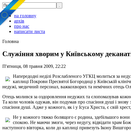
на головну
архів
про нас
написати листа
Головна
Служіння хворим у Київському деканат
П'ятниця, 08 травня 2009, 22:22
Напередодні неділі Розслабленого УГКЦ молиться за неду
каплиці Покрови Пресвятої Богородиці у Київській клінічн
недужі, медичний персонал, важкохворих та немічних отець Оле
Отець молився за оздоровлення недужих та єлопомазував кожног
Та коли чоловік одужав, він подумав про спасіння душі і знов
спасіння душі. Адже у кожного, як і у Ісуса Христа, є свій хре
Не у кожного тяжко болящого є родина, здебільшого вони з
спокою. Не маючи змоги, через недугу, відвідати храм Бож
наступного вівторка, коли до каплиці привезуть Ікону Вишгоро