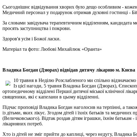
Сьогоднішнє відвідування хворих було дещо особливим - кожен х
Медичний персонал у подарунок отримав духовні гостинці - Бібл
За словами завідувача терапевтичним відділенням, кандидата ме
просять заступництва і покрови.
Здоров'я усім і Божої ласки.
Матеріал та фото: Любові Михайлюк «Оранта»
Владика Богдан (Дзюрах) відвідав дитячу лікарню м. Києва
10 травня в Неділю Розслабленого ми спільно відзначаємо
Із цієї нагоди, 5 травня Владика Богдан (Дзюрах), Єписк
ортопедичному відділені Першої дитячої міської клінічної лікар
священики, які є капелани в цьому відділенні.
Підчас проповіді Владика Богдан наголосив на терпінні, а також
із дітьми, яких лікує. Згодом дітей і їхніх батьків та медич
(Величковського). Відтак роздав дітям іграшки, їхнім батькам 
лікарняних потреб.
Хто із дітей не зміг прийти до каплиці, через недугу, Владика 