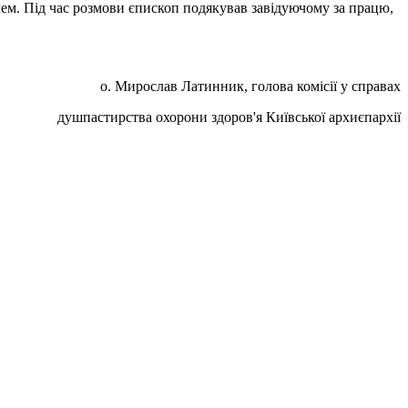
чем. Під час розмови єпископ подякував завідуючому за працю,
о. Мирослав Латинник, голова комісії у справах
душпастирства охорони здоров'я Київської архиєпархії