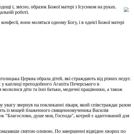
щі і, звісно, образок Божої матері з Ісусиком на руках.
альній роботі.
онфесії, вони моляться одному Богу, і в однієї Божої матері
олицька Церква обрала дітей, які страждають від різних недуг.
х у каплиці преподобного Агапіта Печерського в
м молилися діти та їхні батьки, медичні працівники, а також
иву увагу звернув на покликанні лікаря, який співстраждає разом
точить із мощей блаженного священномученика Василія
ик "Благослови, душе моя, Господа", котрий є адаптований для
я, помазавши святою оливою. По завершенні відвідин хворих по