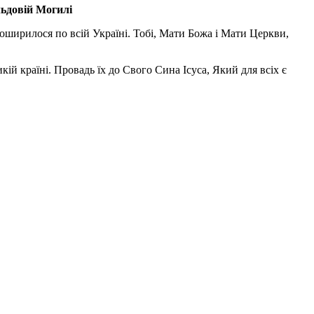
льдовій Могилі
поширилося по всій Україні. Тобі, Мати Божа і Мати Церкви,
ій країні. Провадь їх до Свого Сина Ісуса, Який для всіх є