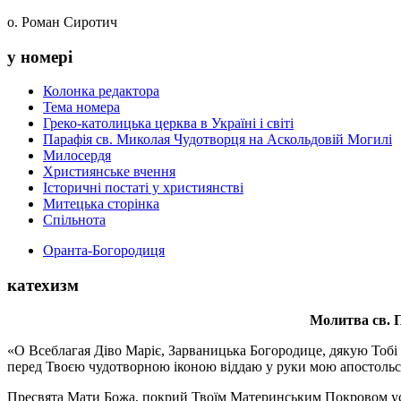
о. Роман Сиротич
у номері
Колонка редактора
Тема номера
Греко-католицька церква в Україні і світі
Парафія св. Миколая Чудотворця на Аскольдовій Могилі
Милосердя
Християнське вчення
Історичні постаті у християнстві
Митецька сторінка
Спільнота
Оранта-Богородиця
катехизм
Молитва св.
П
«О Всеблагая Діво Маріє, Зарваницька Богородице, дякую Тобі з
перед Твоєю чудотворною іконою віддаю у руки мою апостольс
Пресвята Мати Божа, покрий Твоїм Материнським Покровом усіх х