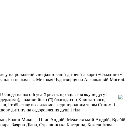
ля у національній спеціалізованій дитячій лікарні «Охматдит»
ься наша церква св. Миколая Чудотворця на Аскольдовій Могилі.
оспода нашого Ісуса Христа, що зціляє всяку недугу і
одержима), і оживи його (її) благодаттю Христа твого,
аш, і тобі славу возсилаємо, з єдинородним твоїм Сином, і
хвору дитину на оздоровлення душі і тіла.
 Роман, Бодин Микола, Плис Андрій, Межиєвський Андрій, Врабій
ндра, Заярна Діана, Страшинська Катерина, Кожевнікова