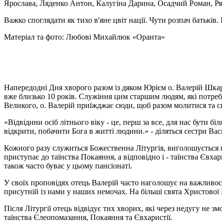
Ярослава, Ляденко Антон, Калугіна Дарина, Осадчий Роман, Ря
Важко споглядати як тихо в'яне цвіт нації. Чути розпач батьків
Матеріал та фото: Любові Михайлюк «Оранта»
Напередодні Дня хворого разом із дяком Юрієм о. Валерій Шкар
вже близько 10 років. Служіння цим старшим людям, які потреб
Великого, о. Валерій приїжджає сюди, щоб разом молитися та с
«Відвідини осіб літнього віку - це, перш за все, для нас бути 
відкрити, побачити Бога в житті людини.» - діляться сестри Вас
Кожного разу служиться Божественна Літургія, виголошується п
приступає до таїнства Покаяння, а відповідно і - таїнства Євхар
також часто буває у цьому пансіонаті.
У своїх проповідях отець Валерій часто наголошує на важливос
присутній із нами у наших немочах. На більші свята Христової
Після Літургії отець відвідує тих хворих, які через недугу не зм
таїнства Єлеопомазання, Покаяння та Євхаристії.