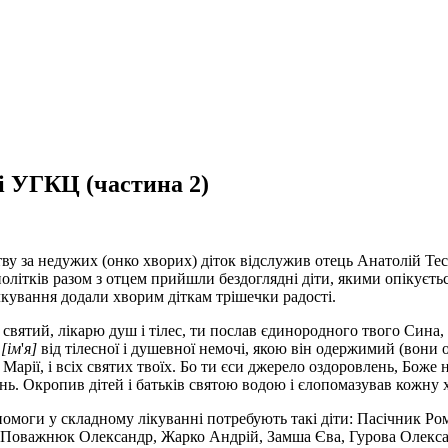
і УГКЦ (частина 2)
тву за недужих (онко хворих) діток відслужив отець Анатолій Тес
нолітків разом з отцем прийшли бездоглядні діти, якими опікуєт
лкування додали хворим діткам трішечки радості.
ятий, лікарю душ і тілес, ти послав єдинородного твого Сина, Г
)
[ім
'
я]
від тілесної і душевної немочі, якою він одержимий (вони 
рії, і всіх святих твоїх. Бо ти єси джерело оздоровлень, Боже н
інь. Окропив дітей і батьків святою водою і єлопомазував кожну 
допомоги у складному лікуванні потребують такі діти: Пасічник
, Поважнюк Олександр, Жарко Андрій, Замша Єва, Гурова Олекса