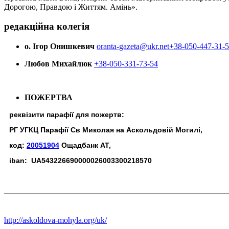
Дорогою, Правдою і Життям. Амінь».
редакційна колегія
о. Ігор Онишкевич
oranta-gazeta@ukr.net
+38-050-447-31-
Любов Михайлюк
+38-050-331-73-54
ПОЖЕРТВА
реквізити парафії для пожертв:
РГ УГКЦ Парафії Св Миколая на Аскольдовій Могилі,
код:
20051904
Ощадбанк АТ,
iban: UA543226690000026003300218570
http://askoldova-mohyla.org/uk/