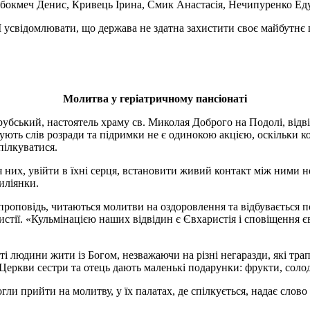
бокмеч Денис, Кривець Ірина, Смик Анастасія, Нечипуренко Еду
. І усвідомлювати, що держава не здатна захистити своє майбутнє 
Молитва у геріатричному пансіонаті
убський, настоятель храму св. Миколая Доброго на Подолі, відві
ують слів розради та підримки не є одинокою акцією, оскільки к
пілкуватися.
біля них, увійти в їхні серця, встановити живий контакт між ним
иліянки.
роповідь, читаються молитви на оздоровлення та відбувається п
истії. «Кульмінацією наших відвідин є Євхаристія і сповіщення єва
ті людини жити із Богом, незважаючи на різні негаразди, які тра
 Церкви сестри та отець дають маленькі подарунки: фрукти, сол
огли прийти на молитву, у їх палатах, де спілкується, надає слово