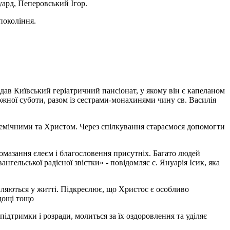
ард, Пеперовський Ігор.
покоління.
дав Київський геріатричний пансіонат, у якому він є капеланом
ожної суботи, разом із сестрами-монахинями чину св. Василія
и немічними та Христом. Через спілкування стараємося допомогти
омазання єлеєм і благословення присутніх. Багато людей
нгельської радісної звістки» - повідомляє с. Януарія Ісик, яка
пляються у житті. Підкреслює, що Христос є особливо
одощі тощо
 підтримки і розради, молиться за їх оздоровлення та уділяє