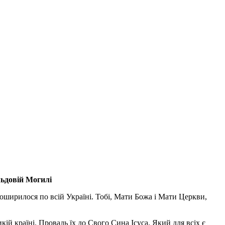
льдовій Могилі
поширилося по всій Україні. Тобі, Мати Божа і Мати Церкви,
ій країні. Провадь їх до Свого Сина Ісуса, Який для всіх є