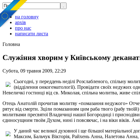
на головну
архів
про нас
написати листа
Головна
Служіння хворим у Київському деканат
Субота, 09 травня 2009, 22:29
Сьогодні, у переддень неділі Розслабленого, спільну моли
(відділення онкогематології). Провідати своїх недужих од
Невеличкі гостинці від св. Миколая, спільна молитва, живе спі
Отець Анатолій прочитав молитву «помазання недужого» Отче св
рятує від смерти. Зціли помазанням цим раба твого (рабу твоїй
молитвами пресвятої Владичиці нашої Богородиці і приснодіви Ма
єдиносущним твоїм Духом, нині і повсякчас, і на віки віків. Ам
У даний час великої духовної і ще більшої матеріальної 
Максим, Бальчук Вікторія, Райхень Анна, Налетова Анна