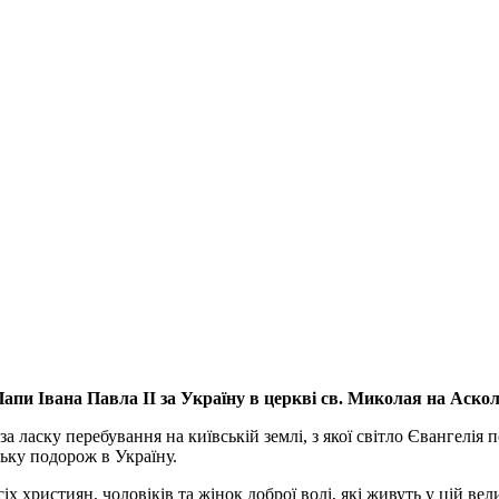
апи Івана Павла ІІ за Україну
в церкві св. Миколая на Аско
а ласку перебування на київській землі, з якої світло Євангелія 
ьку подорож в Україну.
ристиян, чоловіків та жінок доброї волі, які живуть у цій велик