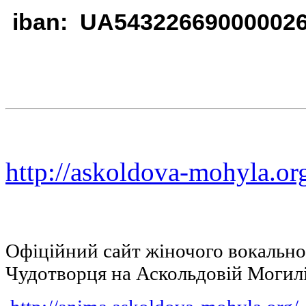
iban: UA54322669000002
http://askoldova-mohyla.or
Офіційний сайт жіночого вокальн
Чудотворця на Аскольдовій Могил