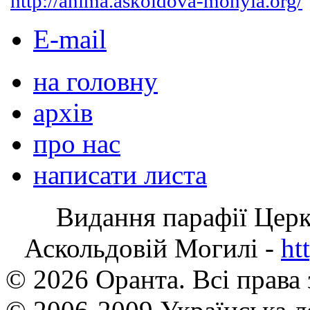
http://anima.askoldova-mohyla.org/
E-mail
на головну
архів
про нас
написати листа
Видання парафії Цер
Аскольдовій Могилі -
ht
© 2026 Оранта. Всі права