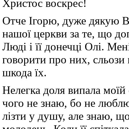
Христос воскрес!
Отче Ігорю, дуже дякую В
нашої церкви за те, що д
Люді і її донечці Олі. Мен
говорити про них, сльози 
шкода їх.
Нелегка доля випала моїй
чого не знаю, бо не люблю
лізти у душу, але знаю, щ
молодець. Коли її спіткала