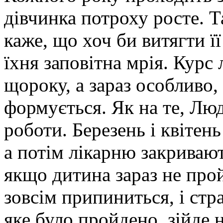
дівчинка потроху росте. Т
каже, що хоч би витягти її
їхня заповітна мрія. Курс
щороку, а зараз особливо, 
формується. Як на те, Люд
роботи. Березень і квітен
а потім лікарню закривают
якщо дитина зараз не прой
зовсім припиниться, і стр
яке було пройдено, зійде 