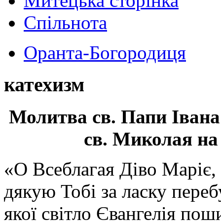
Митецька сторінка
Спільнота
Оранта-Богородиця
катехизм
Молитва св.
Папи Івана
св. Миколая на
«О Всеблагая Діво Маріє,
дякую Тобі за ласку перебу
якої світло Євангелія поши