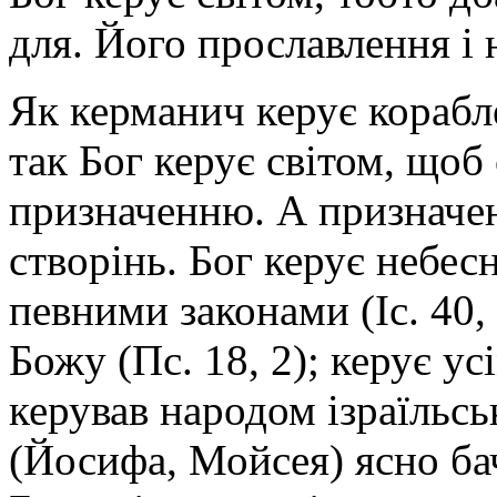
для. Його прославлення і
Як керманич керує корабл
так Бог керує світом, щоб 
призначенню. А призначенн
створінь. Бог керує небес
певними законами (Іс. 40, 
Божу (Пс. 18, 2); керує ус
керував народом ізраїльс
(Йосифа, Мойсея) ясно ба