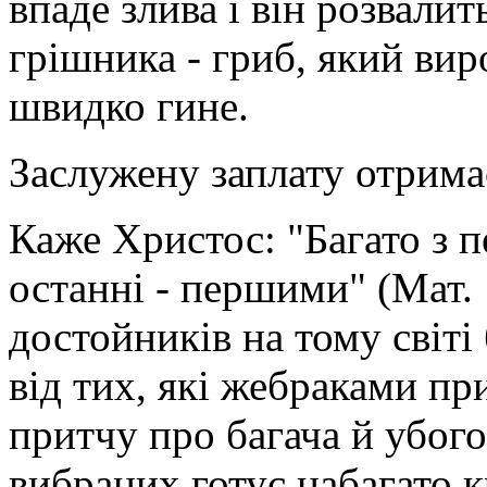
впаде злива і він розвалит
грішника - гриб, який виро
швидко гине.
Заслужену заплату отрима
Каже Христос: "Багато з 
останні - першими" (Мат. 
достойників на тому світі
від тих, які жебраками пр
притчу про багача й убого
вибраних готує набагато 