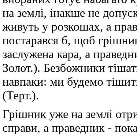
на землі, інакше не допус
живуть у розкошах, а прав
постарався б, щоб грішник
заслужена кара, а праведни
Золот.). Безбожники тішат
навпаки: ми будемо тішит
(Терт.).
Грішник уже на землі отри
справи, а праведник - пока