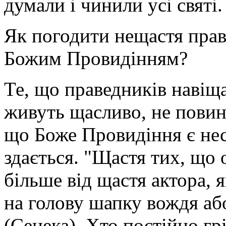
думали і чинили усі святі.
Як погодити нещастя прав
Божим Провидінням?
Те, що праведників навіщ
живуть щасливо, не повин
що Боже Провидіння є нес
здається. "Щастя тих, що 
більше від щастя актора, я
на голову шапку вождя аб
(Сенека). Хто постійно гр