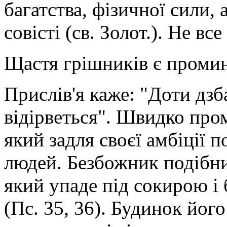
багатства, фізичної сили, 
совісті (св. Золот.). Не в
Щастя грішників є проми
Прислів'я каже: "Доти дзб
відірветься". Швидко про
який задля своєї амбіції 
людей. Безбожник подібний
який упаде під сокирою і 
(Пс. 35, 36). Будинок його