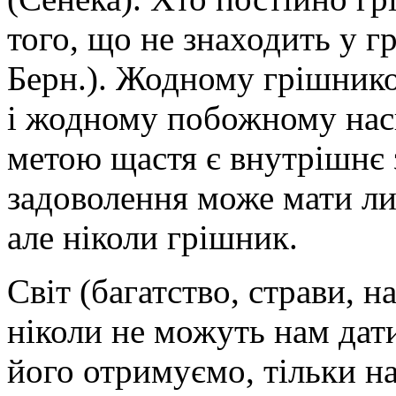
того, що не знаходить у г
Берн.). Жодному грішнико
і жодному побожному насп
метою щастя є внутрішнє 
задоволення може мати л
але ніколи грішник.
Світ (багатство, страви, нап
ніколи не можуть нам дат
його отримуємо, тільки н