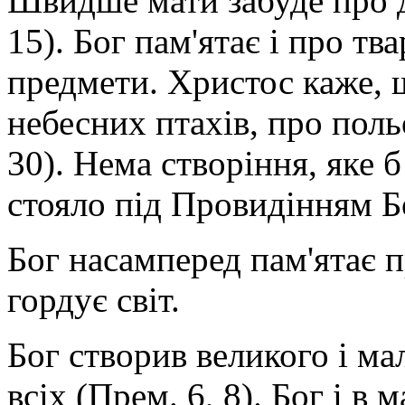
Швидше мати забуде про ди
15). Бог пам'ятає і про тв
предмети. Христос каже, 
небесних птахів, про польо
30). Нема створіння, яке б
стояло під Провидінням Бо
Бог насамперед пам'ятає п
гордує світ.
Бог створив великого і ма
всіх (Прем. 6, 8). Бог і в