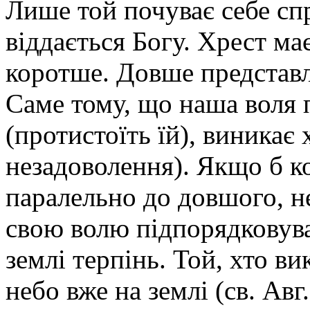
Лише той почуває себе сп
віддається Богу. Хрест ма
коротше. Довше представл
Саме тому, що наша воля
(протистоїть їй), виникає 
незадоволення). Якщо б 
паралельно до довшого, н
свою волю підпорядковувал
землі терпінь. Той, хто ви
небо вже на землі (св. Авг