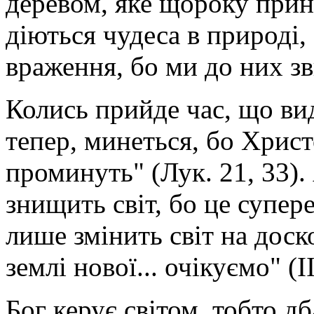
деревом, яке щороку прин
діються чудеса в природі,
враження, бо ми до них зви
Колись прийде час, що вид
тепер, минеться, бо Христ
проминуть" (Лук. 21, 33).
знищить світ, бо це супер
лише змінить світ на дос
землі нової... очікуємо" (I
Бог керує світом, тобто дб