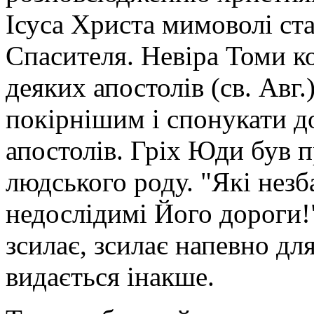
Ісуса Христа мимоволі ста
Спасителя. Невіра Томи ко
деяких апостолів (св. Авг.
покірнішим і спонукати д
апостолів. Гріх Юди був 
людського роду. "Які незб
недослідимі Його дороги!"
зсилає, зсилає напевно дл
видається інакше.