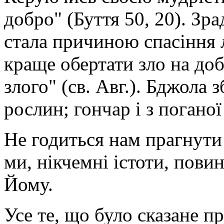
добро" (Буття 50, 20). Зр
стала причиною спасіння л
краще обертати зло на доб
злого" (св. Авг.). Бджола 
рослин; гончар і з погано
Не годиться нам прагнути 
ми, нікчемні істоти, пови
Йому.
Усе те, що було сказане пр