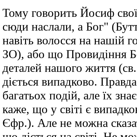
Тому говорить Йосиф свої
сюди наслали, а Бог" (Бут
навіть волосся на нашій го
ЗО), або що Провидіння Б
деталей нашого життя (св. 
діється випадково. Правда
багатьох подій, але їх зна
каже, що у світі є випадко
Єфр.). Але не можна сказа
що діється на світі. Не мо