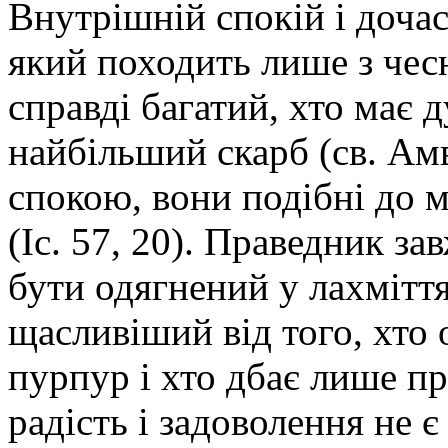
Внутрішній спокій і дочас
який походить лише з чесн
справді багатий, хто має 
найбільший скарб (св. Ам
спокою, вони подібні до 
(Іс. 57, 20). Праведник з
бути одягнений у лахміття
щасливіший від того, хто 
пурпур і хто дбає лише пр
радість і задоволення не є