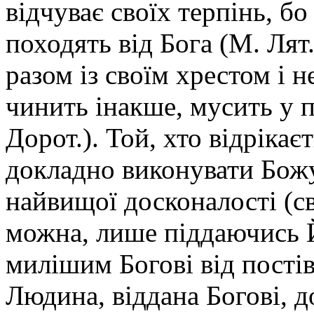
відчуває своїх терпінь, б
походять від Бога (М. Лят.
разом із своїм хрестом і н
чинить інакше, мусить у по
Дорот.). Той, хто відрікає
докладно виконувати Бож
найвищої досконалості (св
можна, лише піддаючись Й
милішим Богові від постів,
Людина, віддана Богові, д