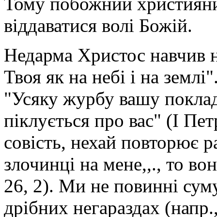
Тому побожний християни
віддаватися волі Божій.
Недарма Христос навчив н
Твоя як на небі і на землі
"Усяку журбу вашу поклад
піклується про вас" (І Пет
совість, нехай повторює р
злочинці на мене,,., то во
26, 2). Ми не повинні сум
дрібних негараздах (напр.