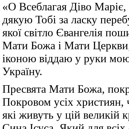
«О Всеблагая Діво Маріє,
дякую Тобі за ласку перебу
якої світло Євангелія поши
Мати Божа і Мати Церкви
іконою віддаю у руки мою
Україну.
Пресвята Мати Божа, пок
Покровом усіх християн, ч
які живуть у цій великій к
Сина Ісуса, Який для всі