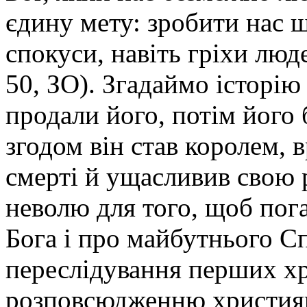
єдину мету: зробити нас 
спокуси, навіть гріхи люд
50, ЗО). Згадаймо історію
продали його, потім його 
згодом він став королем, в
смерті й ущасливив свою 
неволю для того, щоб пог
Бога і про майбутнього Сп
переслідування перших х
розповсюдженню християнс