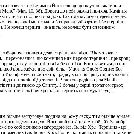
ти славу, як це бачимо з Його слів до двох учнів, які йшли в
й Мене" (Мат. 10, 38). Дорога до неба важка і прикра. Каміння
овкти, терти і поливати водою. Так і ми мусимо перейти через
олочено; так і ми не мали б справжньої вартості без терпінь.
т.). Не хочеш терпіти - значить, не хочеш бути спасенним
.
 забороняє вживати деякі страви, дає ліки. "Як молоко є
й, і переконаєшся, що кожний з них переніс терпіння і прикрощі
 праведних у терпінні зовсім без потіхи. Бог ставиться до нас
и, щоб вона забула про свій біль. "У життя Своїх Святих Бог
и Йосиф хоче її покинути, і радіє, коли Бог рятує її, пославши
віддати поклін її Дитяткові. Великою радістю для Марії є
утікати з дитиною до Єгипту. З болем у серці протягом трьох
мовний біль біля хреста, де терпить гіркі муки Ісус, і
 чим більше заслуговує людина на Божу ласку, тим більше зсилає
г нагороджує тих, які Його люблять" (св. Альойзій). За добрі
е по собі великою нагородою (св. Ів. від Хр.). Терпіння - це
и вмерлих (св. Ів. від Хр.). Родичі картають своїх дітей за хиби