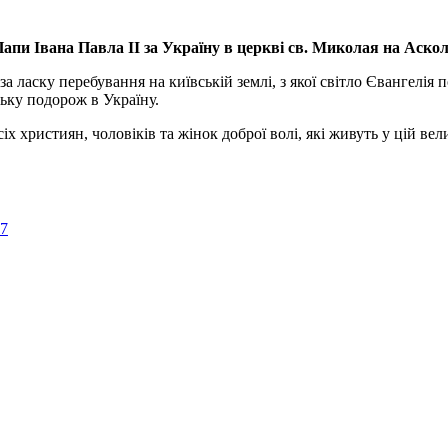
апи Івана Павла ІІ за Україну
в церкві св. Миколая на Аско
а ласку перебування на київській землі, з якої світло Євангелія 
ьку подорож в Україну.
ристиян, чоловіків та жінок доброї волі, які живуть у цій велик
57