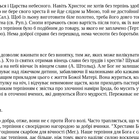
я і Царства небесного. Навіть Христос не хотів без терпінь здобу
о не бере свого хреста й не йде слідом за Мною, той не достойни
Сал.). Щоб із льону виготовити біле полотно, треба його довго т
а (св. Руп.). Снопи втрачають свою вартість після того, як їх вим
з терпіння було б подібним до товару, за якого не заплачено (Тер
тю). Нема доброї справи без перешкод, нема чесноти без боротьби
 дозволяє вживати все без винятку, тим же, яких може вилікувати,
. Хто із святих отримав вінець слави без трудів і хрестів? Шука
а на небі вінчає їх вінцем слави (А. Штольц). Але Бог не залишає
 і чуває над ліжечком дитини, забавляючи її малюнками або казкам
айкращим прикладом цього є життя Божої Матері. Вона журиться, кол
лку на ніч, і відчуває невимовне щастя, коли приходять пастирі 
ликим терпінням є звістка про злочинні наміри Ірода, бо мусить 
ні в оточенні вчених, які дивуються Його мудрості. Переживає неви
и.
о добра, отже, вони не є проти Його волі. Часто трапляється, що
, терпіння є своєрідною нагородою за добрі вчинки. "Хрестами Бо
інним скарбом для вічності (Мег.). Наше терпіння для Бога є сам
лає терпіння, дає більше, ніж тому, якого наділяє силою воскрешат