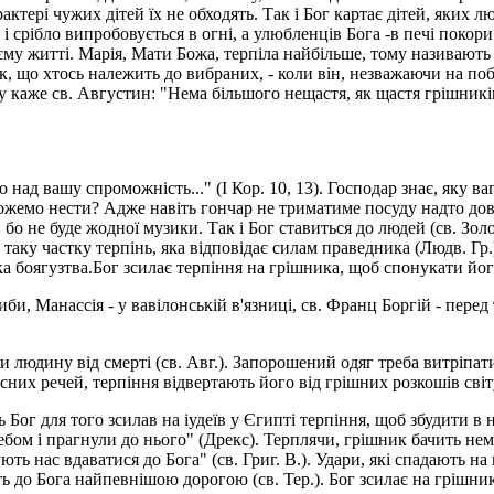
арактері чужих дітей їх не обходять. Так і Бог картає дітей, яких
о і срібло випробовується в огні, а улюбленців Бога -в печі покори
оєму житті. Марія, Мати Божа, терпіла найбільше, тому називают
к, що хтось належить до вибраних, - коли він, незважаючи на по
му каже св. Августин: "Нема більшого нещастя, як щастя грішникі
 над вашу спроможність..." (І Кор. 10, 13). Господар знає, яку ва
можемо нести? Адже навіть гончар не триматиме посуду надто довг
о, бо не буде жодної музики. Так і Бог ставиться до людей (св. Зол
и таку частку терпінь, яка відповідає силам праведника (Людв. Гр
ака боягузтва.Бог зсилає терпіння на грішника, щоб спонукати його
и, Манассія - у вавілонській в'язниці, св. Франц Боргій - перед 
ти людину від смерті (св. Авг.). Запорошений одяг треба витріпат
асних речей, терпіння відвертають його від грішних розкошів світ
Бог для того зсилав на іудеїв у Єгипті терпіння, щоб збудити в н
ебом і прагнули до нього" (Дрекс). Терплячи, грішник бачить немі
ть нас вдаватися до Бога" (св. Григ. В.). Удари, які спадають на
дуть до Бога найпевнішою дорогою (св. Тер.). Бог зсилає на грішни