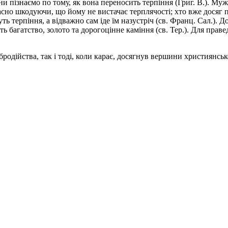
и пізнаємо по тому, як вона переносить терпіння (Григ. В.). Мужн
асно шкодуючи, що йому не вистачає терплячості; хто вже досяг пе
ь терпіння, а відважно сам іде їм назустріч (св. Франц. Сал.). До
ь багатство, золото та дорогоцінне каміння (св. Тер.). Для праве
родійства, так і тоді, коли карає, досягнув вершини християнсько