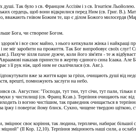
душі. Так було з св. Францом Ассізім і з св. Ігнатієм Льойолею.
ських сердець, щоб вони відкрилися перед Ним (св. Григ. В.). Мат
о, вважають гнівом Божим те, що є ділом Божого милосердя (Марі
льше Бога, чи створене Богом.
 здоров'я і все своє майно, з нього кепкували жінка і найкращі п
і не міг заробити на прожиття. Так Бог випробовує своїх слуг! С
 Авг.). Пахуче зілля пахне дужче, коли його зім'яти - те ж відбуває
раамові наказав принести в жертву єдиного сина Ісаака. Але Бог
є з її рук ніж, щоб ним не скалічилася (св. Авг.).
ідпокутувати вже за життя кари за гріхи, очищають душі від не
астя, врешті, помножують заслуги на небо.
ився св. Августин: "Господи, тут тни, тут січи, тут пали, тільки
ки у чистилищі (св. Франц Ксав.). Терпіння очищають нас від нед
 виходить із вогню чистішим, так праведник очищається в терпіння
іза іржу і повертає йому блиск. Сукно, чищене твердою щіткою, с
, зміцнює своє коріння, так людина, терплячи, набирає більшої с
 я міцний" (II Кор. 12,10). Терпіння зміцнюють наші сили, а осл