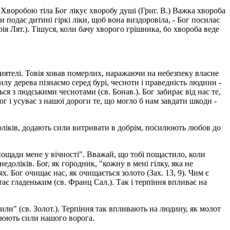
 Хворобою тіла Бог лікує хворобу душі (Григ. В.) Важка хвороба
и подає дитині гіркі ліки, щоб вона виздоровіла, - Бог посилає
я Лят.). Тішуся, коли бачу хворого грішника, бо хвороба веде
риятелі. Товія ховав померлих, наражаючи на небезпеку власне
илу дерева пізнаємо серед бурі, чесноти і праведність людини -
ться з людськими чеснотами (св. Бонав.). Бог забирає від нас те,
 і усуває з нашої дороги те, що могло б нам завдати шкоди -
доліків, додають сили витривати в добрім, посилюють любов до
 пощади мене у вічності". Вважай, що тобі пощастило, коли
оліків. Бог, як городник, "кожну в мені гілку, яка не
х. Бог очищає нас, як очищається золото (Зах. 13, 9). Чим є
тає гладеньким (св. Франц Сал.). Так і терпіння впливає на
или" (св. Золот.). Терпіння так впливають на людину, як молот
аблюють сили нашого ворога.