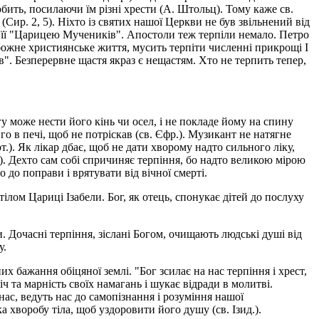
 любить, посилаючи їм різні хрести (А. Штольц). Тому каже св.
 (Сир. 2, 5). Ніхто із святих нашої Церкви не був звільнений від
ь її "Царицею Мучеників". Апостоли теж терпіли немало. Петро
божне християнське життя, мусить терпіти численні прикрощі І
в". Безперервне щастя якраз є нещастям. Хто не терпить тепер,
гу може нести його кінь чи осел, і не покладе йому на спину
о в печі, щоб не потріскав (св. Єфр.). Музикант не натягне
от.). Як лікар дбає, щоб не дати хворому надто сильного ліку,
.). Дехто сам собі спричиняє терпіння, бо надто великою мірою
 до поправи і врятувати від вічної смерті.
тілом Цариці Ізабели. Бог, як отець, спонукає дітей до послуху
и. Дочасні терпіння, зіслані Богом, очищають людські душі від
у.
их бажання обіцяної землі. "Бог зсилає на нас терпіння і хрест,
ч та марність своїх намагань і шукає відради в молитві.
 нас, ведуть нас до самопізнання і розуміння нашої
ка хворобу тіла, щоб уздоровити його душу (св. Ізид.).