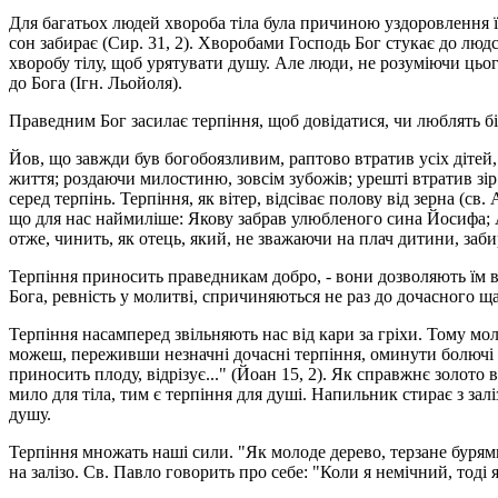
Для багатьох людей хвороба тіла була причиною уздоровлення їх 
сон забирає (Сир. 31, 2). Хво­робами Господь Бог стукає до люд
хворобу тілу, щоб урятувати душу. Але люди, не розуміючи цьог
до Бога (Ігн. Льойоля).
Праведним Бог засилає терпіння, щоб довідатися, чи люблять бі
Йов, що завжди був богобоязливим, раптово втратив усіх дітей,
життя; роздаючи милостиню, зовсім зубожів; урешті втратив зір 
серед терпінь. Терпіння, як вітер, відсіває полову від зерна (св.
що для нас наймиліше: Якову забрав улюбленого сина Йосифа; Ав
отже, чинить, як отець, який, не зважаючи на плач дитини, забира
Терпіння приносить праведникам добро, - вони дозволяють їм в
Бога, ревність у молитві, спричиняються не раз до дочасного щ
Терпіння насамперед звільняють нас від кари за гріхи. Тому мол
можеш, переживши незначні дочасні терпіння, оминути болючі му
приносить плоду, відрізує..." (Йоан 15, 2). Як справжнє золото
мило для тіла, тим є терпіння для душі. Напильник стирає з зал
душу.
Терпіння множать наші сили. "Як молоде дерево, терзане бурями
на залізо. Св. Павло говорить про себе: "Коли я немічний, тоді