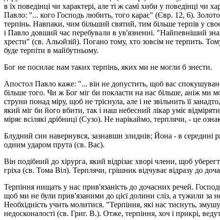
в їх поведінці чи характері, але ті ж самі хиби у поведінці чи х
Павло: "... кого Господь любить, того карає" (Євр. 12, 6). Золот
терпінь. Навпаки, чим більший святий, тим більше терпів у св
і Павло довший час перебували в ув'язненні. "Найпевніший зна
хрести" (св. Альойзій). Погано тому, хто зовсім не терпить. То
буде терпіти в майбутньому.
Бог не посилає нам таких терпінь, яких ми не могли б знести.
Апостол Павло каже: "... він не допустить, щоб вас спокушувано
більше того. Чи ж Бог міг би покласти на нас більше, аніж ми 
струни понад міру, щоб не тріснула, але і не звільнить її занадт
який міг би його вбити, так і наш небесний лікар уміє відмірят
міряє всілякі дрібниці (Сузо). Не нарікаймо, терплячи, - це озн
Блудний син навернувся, зазнавши злиднів; Йона - в середині риб
одним ударом прута (св. Вас).
Він подібний до хірурга, який відрізає хворі члени, щоб уберег
гріха (св. Тома Віл). Терплячи, грішник відчуває відразу до доч
Терпіння нищать у нас прив'язаність до дочасних речей. Господь 
щоб ми не були прив'язаними до цієї долини сліз, а тужили за н
Необхідність учить молитися. "Терпіння, які нас тиснуть, змушую
недосконалості (св. Григ. В.). Отже, терпіння, хоч і прикрі, ве