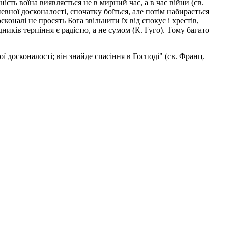
ість воїна виявляється не в мирний час, а в час війни (св.
вної досконалості, спочатку боїться, але потім набирається
сконалі не просять Бога звільнити їх від спокус і хрестів,
дників терпіння є радістю, а не сумом (К. Гуго). Тому багато
ї досконалості; він знайде спасіння в Господі" (св. Франц.