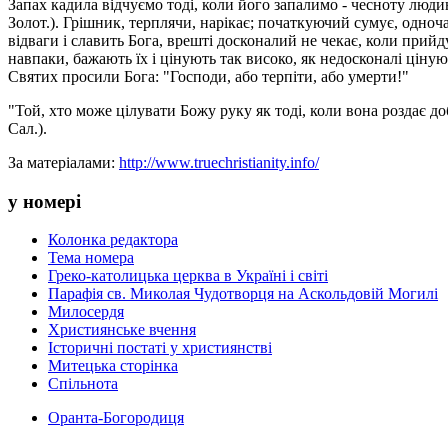
Запах кадила відчуємо тоді, коли його запалимо - чесноту людин
Золот.). Грішник, терплячи, нарікає; початкуючий сумує, одноч
відваги і славить Бога, врешті досконалий не чекає, коли прийдут
навпаки, бажають їх і цінують так високо, як недосконалі цінуют
Святих просили Бога: "Господи, або терпіти, або умерти!"
"Той, хто може цілувати Божу руку як тоді, коли вона роздає доб
Сал.).
За матеріалами:
http://www.truechristianity.info/
у номері
Колонка редактора
Тема номера
Греко-католицька церква в Україні і світі
Парафія св. Миколая Чудотворця на Аскольдовій Могилі
Милосердя
Християнське вчення
Історичні постаті у християнстві
Митецька сторінка
Спільнота
Оранта-Богородиця