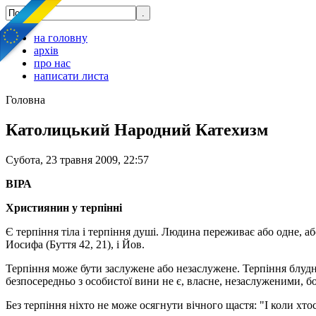
на головну
архів
про нас
написати листа
Головна
Католицький Народний Катехизм
Субота, 23 травня 2009, 22:57
ВІРА
Християнин у терпінні
Є терпіння тіла і терпіння душі. Людина переживає або одне, або 
Иосифа (Буття 42, 21), і Йов.
Терпіння може бути заслужене або незаслужене. Терпіння блудно
безпосередньо з особистої вини не є, власне, незаслуженими, бо
Без терпіння ніхто не може осягнути вічного щастя: "І коли хтось