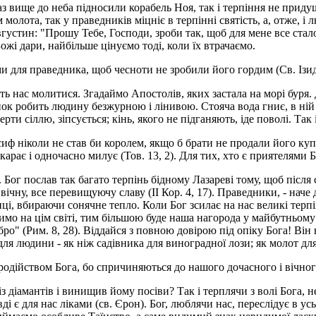
 вище до неба підносили корабель Ноя, так і терпіння не придуш
олота, так у праведників міцніє в терпінні святість, а, отже, і л
вгус­тин: "Прошу Тебе, Господи, зроби так, щоб для мене все ста
ожі дари, найбільше цінуємо тоді, коли їх втрачаємо.
 для праведника, щоб чесноти не зробили його гордим (Св. Ізид
ь нас молитися. Згадаймо Апостолів, яких застала на морі буря.
ок робить людину безжурною і ліни­вою. Стояча вода гниє, в ній 
ерти сіллю, зіпсується; кінь, якого не підганяють, іде поволі. Так
ф ніколи не став би королем, якщо б брати не продали його купц
 карає і одночасно милує (Тов. 13, 2). Для тих, хто є приятелями Б
ог послав так багато терпінь бідному Лазареві тому, щоб після с
ічну, все перевищуючу славу (II Кор. 4, 17). Праведники, - наче
ці, вбираючи сонячне тепло. Коли Бог зсилає на нас великі терпі
пимо на цім світі, тим більшою буде наша нагорода у майбутньому
 добро" (Рим. 8, 28). Віддайся з повною довірою під опіку Бога! Він
для людини - як ніж садівника для виноградної лози; як молот для
бродійством Бога, бо спричиняються до нашого дочасного і вічног
із діамантів і винищив йому посіви? Так і терплячи з волі Бога, 
ді є для нас ліками (св. Єрон). Бог, люблячи нас, переслідує в 