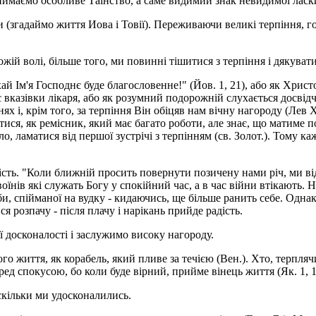
приймаємо особливе Таїнство, а саме видимий знак невидимої ласки
гадаймо життя Иова і Товії). Переживаючи великі терпіння, гов
жій волі, більше того, ми повинні тішитися з терпіння і дякувати
й Ім'я Господнє буде благословенне!" (Йов. 1, 21), або як Христо
 вказівки лікаря, або як розумний подо­рожній слухається досвідч
нях і, крім того, за терпіння Він обіцяв нам вічну нагороду (Лев
ися, як ремісник, який має багато роботи, але знає, що матиме по 
 ламатися від першої зустрічі з терпінням (св. Золот.). Тому ка
ивість. "Коли ближній просить повернути позичену нами річ, ми в
оїнів які служать Богу у спокійний час, а в час війни втікають.
 спійманої на вудку - кидаючись, ще більше ранить себе. Однак, 
 розпачу - після плачу і нарікань прийде радість.
 досконалості і заслужимо високу нагороду.
о життя, як корабель, який пливе за течією (Вен.). Хто, терплячи
ед спокусою, бо коли буде вірний, прийме вінець життя (Як. 1, 1
аскільки ми удосконалились.