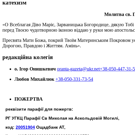
катехизм
Молитва св.
П
«О Всеблагая Діво Маріє, Зарваницька Богородице, дякую Тобі з
перед Твоєю чудотворною іконою віддаю у руки мою апостольс
Пресвята Мати Божа, покрий Твоїм Материнським Покровом усіх х
Дорогою, Правдою і Життям. Амінь».
редакційна колегія
о. Ігор Онишкевич
oranta-gazeta@ukr.net
+38-050-447-31-
Любов Михайлюк
+38-050-331-73-54
ПОЖЕРТВА
реквізити парафії для пожертв:
РГ УГКЦ Парафії Св Миколая на Аскольдовій Могилі,
код:
20051904
Ощадбанк АТ,