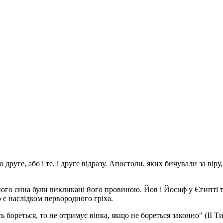
друге, або і те, і друге відразу. Апостоли, яких бичували за віру, 
го сина були викликані його провиною. Йов і Йосиф у Єгипті тер
 є наслідком первородного гріха.
 бореться, то не отримує вінка, якщо не бореться законно" (II Тим