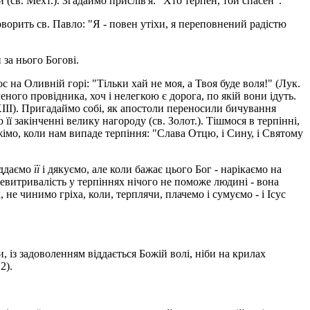
 (св. Мехт.). Згадаймо прислів'я: "Хто терпен, той спасен".
орить св. Павло: "Я - повен утіхи, я переповнений радістю
 за нього Богові.
с на Оливній горі: "Тільки хай не моя, а Твоя буде воля!" (Лук.
еного провідника, хоч і нелегкою є дорога, по якій вони ідуть.
 XIII). Пригадаймо собі, як апостоли переносили бичування
її закінченні велику нагороду (св. Золот.). Тішмося в терпінні,
жімо, коли нам випаде терпіння: "Слава Отцю, і Сину, і Святому
іддаємо
її
і дякуємо, але коли бажає цього Бог - нарікаємо на
 Невитривалість у терпіннях нічого не поможе людині - вона
не чинимо гріха, коли, терплячи, плачемо і сумуємо - і Ісус
, із задоволенням віддається Божій волі, ніби на крилах
2).