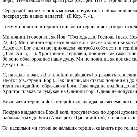
Борг.). Нема іншого зла крім гріха (св. Григ. Наз.). Терплячи, 
Серед найбільших терпінь можемо почуватися найщасливішими (з
посеред усіх наших напастей" (II Кор. 7, 4).
Тому ми повинні в терпінні виявляти терпеливість і коритися Бо
Ми повинні говорити, як Йов: "Господь дав, Господь і взяв. Неха
22, 42). Ми повинні коритися Божій волі так, як хворий виконує
Адже сам Бог є для нас прикладом, як треба себе вести в терпін
(Діян. Ап. 5, 11). Християнин, терплячи, повинен так само тішит
бо воно облагороднює нашу душу. Ми не повинні, як крихке скло,
Духу і т. д.".
Є, на жаль, люди, які в терпінні нарікають і втрачають терпел
Нього" (св. Франц. Бор.). Так чинячи, ми стаємо подібними до в
терпить подвійно, ображаючи Бога. Така людина подібна до риби,
Христос плакав та сумував на Оливній горі. Однак не допускайся
Виявляючи терпеливість у терпіннях, швидко досягнемо високої
Покірно віддаючись Божій волі, просуваємось по дорозі духовног
наближається до Бога (Альварез). Щасливий той, хто встоїть пер
Те, наскільки ми готові до дальших терпінь, свідчить про те, н