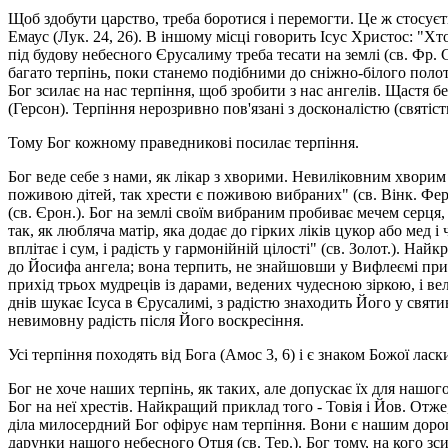
Щоб здобути царство, треба боротися і перемогти. Це ж стосуєтьс
Емаус (Лук. 24, 26). В іншому місці говорить Ісус Христос: "Хт
під будову небесного Єрусалиму треба тесати на землі (св. Фр. 
багато терпінь, поки станемо подібними до сніжно-білого полотн
Бог зсилає на нас терпіння, щоб зробити з нас ангелів. Щастя бе
(Герсон). Терпіння нерозривно пов'язані з досконалістю (святіс
Тому Бог кожному праведникові посилає терпіння.
Бог веде себе з нами, як лікар з хворими. Невиліковним хворим
поживою дітей, так хрести є поживою вибраних" (св. Вінк. Фер.)
(св. Єрон.). Бог на землі своїм вибраним пробиває мечем серця, 
так, як любляча матір, яка додає до гірких ліків цукор або мед
вплітає і сум, і радість у гармонійній цілості" (св. Золот.). Н
до Йосифа ангела; вона терпить, не знайшовши у Вифлеємі приту
прихід трьох мудреців із дарами, ведених чудесною зіркою, і ве
днів шукає Ісуса в Єрусалимі, з радістю знаходить Його у святи
невимовну радість після Його воскресіння.
Усі терпіння походять від Бога (Амос 3, 6) і є знаком Божої ласк
Бог не хоче наших терпінь, як таких, але допускає їх для нашог
Бог на неї хрестів. Найкращий приклад того - Товія і Йов. Отже
діла милосердний Бог офірує нам терпіння. Вони є нашим дорогоц
дарунки нашого небесного Отця (св. Тер.). Бог тому, на кого зси