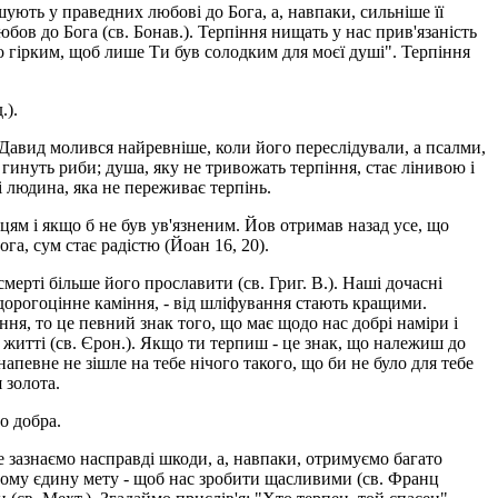
ують у праведних любові до Бога, а, навпаки, сильніше її
юбов до Бога (св. Бонав.). Терпіння нищать у нас при­в'язаність
ло гірким, щоб лише Ти був солодким для моєї душі". Терпіння
.).
 Давид молився найревніше, коли його переслідували, а псалми,
гинуть риби; душа, яку не тривожать терпіння, стає лінивою і
 і людина, яка не переживає терпінь.
ям і якщо б не був ув'язненим. Йов отримав назад усе, що
ога, сум стає радістю (Йоан 16, 20).
мерті більше його прославити (св. Григ. В.). Наші дочасні
 дорогоцінне каміння, - від шліфування стають кращими.
ння, то це певний знак того, що має щодо нас добрі наміри і
 житті (св. Єрон.). Якщо ти терпиш - це знак, що належиш до
 напевне не зішле на тебе нічого такого, що би не було для тебе
 золота.
о добра.
не зазнаємо насправді шкоди, а, навпаки, отримуємо багато
усьому єдину мету - щоб нас зробити щасливими (св. Франц