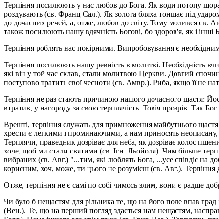
Терпіння посилюють у нас любов до Бога. Як води потопу щораз
роздувають (св. Франц Сал.). Як золота бляха тоншає під ударом м
до дочасних речей, а, отже, любов до світу. Тому молився св. А
також посилюють нашу вдячність Богові, бо здоров'я, як і інші Б
Терпіння роблять нас покірними. Випробовування є необхідними
Терпіння посилюють нашу ревність в молитві. Необхідність вчит
які він у той час склав, стали молитвою Церкви. Довгий спочин
поступово тратить свої чесноти (св. Амвр.). Риба, якщо її не нат
Терпіння не раз стають причиною нашого дочасного щастя: Йоси
втратив, у нагороду за свою терпля­чість. Товія прозрів. Так Бог
Врешті, терпіння служать для примноження майбутнього щастя. Б
хрести є легкими і проминаючими, а нам приносять неописану, в
Терплячи, праведник дозріває для неба, як дозріває колос пшени
хоче, щоб ми стали святими (св. Ігн. Льойоля). Чим більше тер
вибраних (св. Авг.) "...тим, які люблять Бога, ...усе співдіє на
корисним, хоч, може, ти цього не розумієш (св. Авг.). Терпіння 
Отже, терпіння не є самі по собі чимось злим, вони є радше до
Чи було б нещастям для рільника те, що на його поле впав град 
(Вен.). Те, що на перший погляд здається нам нещастям, насправ