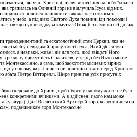
значається, що учні Христові, після вознесіння на небо їхнього
яка трапилась на Оливній горі не відлучила Ісуса від них,
Господнього повинен наповнити також і нас спокоєм та
ятись у небо, а під дією Святого Духа повинні іди повсюди і
, нас завжди супроводжуватимуть: «Отож Я з вами по всі дні аж
ити трансцендентний та есхатологічний стан Церкви, яка не
 своєї місії у невидимій присутності Ісуса, Який діє силою
нісся, а навпаки, живе і діє для того, щоб звіщати Його
 в реальну присутність Спасителя, у те, що без Нього ми не
 та Монтекассінно, а саме, щоб заохотити місцевих вірних
гав, що у нашому житті нічого не повинно стояти перед Христом.
ою абата Пієтро Віттореллі. Щиро привітав усіх присутніх
 було скероване до Христа, щоб нічого у нашому житті не було
ражена конкретними вчинками. А в здійснені цього нам може
я та культура). Далі Вселенський Архиєрей коротко зупинився на
нахам, подвижникам гори Монтекассіно