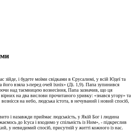
ами
зійде, і будете моїми свідками в Єрусалимі, у всій Юдеї та
 його взяла з-перед очей їхніх» (Ді. 1,9). Папа зупинився
уючи над таємницею вознесіння, Папа зазначив, що ця
гу вірних на два вислови прочитаного уривку: «знався угору» та
вознісся на небо, людська істота, в нечуваний і новий спосіб,
овито і назавжди приймає людськість, у Якій Бог і людина
жаємось до Ісуса і входимо у спільність із Ним», - підкреслив
ий, у невидимий спосіб, присутній у житті кожного із нас.