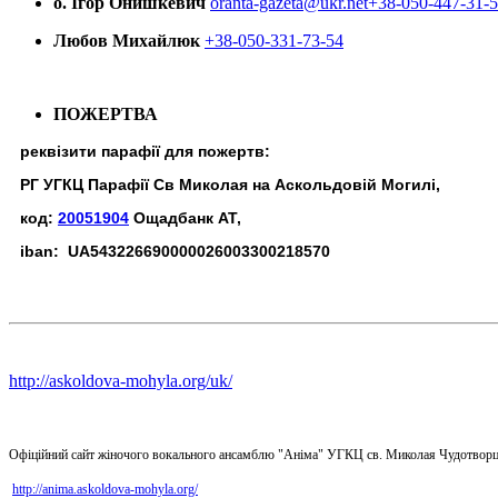
о. Ігор Онишкевич
oranta-gazeta@ukr.net
+38-050-447-31-
Любов Михайлюк
+38-050-331-73-54
ПОЖЕРТВА
реквізити парафії для пожертв:
РГ УГКЦ Парафії Св Миколая на Аскольдовій Могилі,
код:
20051904
Ощадбанк АТ,
iban: UA543226690000026003300218570
http://askoldova-mohyla.org/uk/
Офіційний сайт жіночого вокального ансамблю "Аніма" УГКЦ св. Миколая Чудотворц
http://anima.askoldova-mohyla.org/