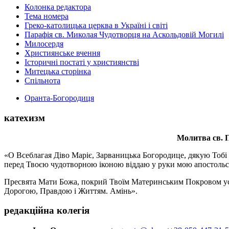
Колонка редактора
Тема номера
Греко-католицька церква в Україні і світі
Парафія св. Миколая Чудотворця на Аскольдовій Могилі
Милосердя
Християнське вчення
Історичні постаті у християнстві
Митецька сторінка
Спільнота
Оранта-Богородиця
катехизм
Молитва св.
П
«О Всеблагая Діво Маріє, Зарваницька Богородице, дякую Тобі з
перед Твоєю чудотворною іконою віддаю у руки мою апостольс
Пресвята Мати Божа, покрий Твоїм Материнським Покровом усіх х
Дорогою, Правдою і Життям. Амінь».
редакційна колегія