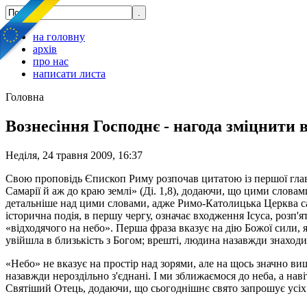
на головну
архів
про нас
написати листа
Головна
Вознесіння Господнє - нагода зміцнити 
Неділя, 24 травня 2009, 16:37
Свою проповідь Єпископ Риму розпочав цитатою із першої глави 
Самарії й аж до краю землі» (Ді. 1,8), додаючи, що цими словами
детальніше над цими словами, адже Римо-Католицька Церква са
історична подія, в першу чергу, означає входження Ісуса, розп'
«відходячого на небо». Перша фраза вказує на дію Божої сили, я
увійшла в близькість з Богом; врешті, людина назавжди знаходит
«Небо» не вказує на простір над зорями, але на щось значно ви
назавжди нероздільно з'єднані. І ми зближаємося до неба, а наві
Святіший Отець, додаючи, що сьогоднішнє свято запрошує усіх 