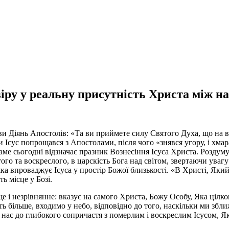
віру у реальну присутність Христа між н
Діянь Апостолів: «Та ви приймете силу Святого Духа, що на вас 
 Ісус попрощався з Апостолами, після чого «знявся угору, і хмара
ме сьогодні відзначає празник Вознесіння Ісуса Христа. Роздум
ятого та воскреслого, в царскість Бога над світом, звертаючи ува
ка впроваджує Ісуса у простір Божої близькості. «В Христі, Який 
ь місце у Бозі.
ще і незрівнянне: вказує на самого Христа, Божу Особу, Яка цілк
ть більше, входимо у небо, відповідно до того, наскільки ми збли
нас до глибокого сопричастя з померлим і воскреслим Ісусом, Як