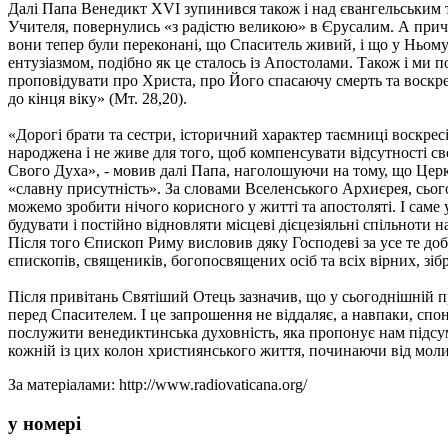
Далі Папа Венедикт ХVІ зупинився також і над євангельським те
Учителя, повернулись «з радістю великою» в Єрусалим. А причино
вони тепер були переконані, що Спаситель живий, і що у Ньому
ентузіазмом, подібно як це сталось із Апостолами. Також і ми 
проповідувати про Христа, про Його спасаючу смерть та воскре
до кінця віку» (Мт. 28,20).
«Дорогі брати та сестри, історичний характер таємниці воскре
народжена і не живе для того, щоб компенсувати відсутності сво
Свого Духа», - мовив далі Папа, наголошуючи на тому, що Церкв
«славну присутність». За словами Вселенського Архиєрея, сьог
можемо зробити нічого корисного у житті та апостоляті. І саме
будувати і постійно відновляти місцеві дієцезіяльні спільноти 
Після того Єпископ Риму висловив дяку Господеві за усе те доб
єпископів, священиків, богопосвящених осіб та всіх вірних, зіб
Після привітань Святіший Отець зазначив, що у сьогоднішній п
перед Спасителем. І це запрошення не віддаляє, а навпаки, спо
послужити венедиктинська духовність, яка пропонує нам підсу
кожній із цих колон християнського життя, починаючи від мол
За матеріалами: http://www.radiovaticana.org/
у номері