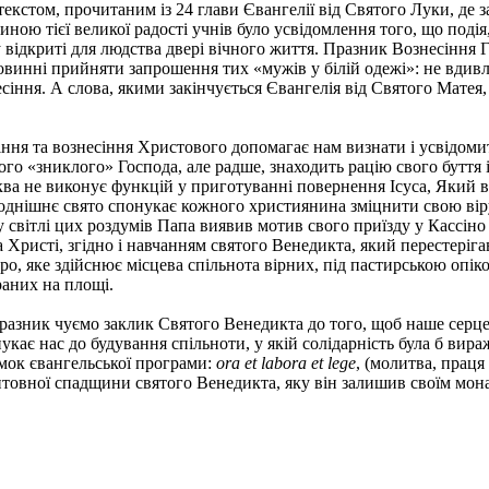
кстом, прочитаним із 24 глави Євангелії від Святого Луки, де за
ю тієї великої радості учнів було усвідомлення того, що подія, 
 відкриті для людства двері вічного життя. Празник Вознесіння 
повинні прийняти запрошення тих «мужів у білій одежі»: не вдивл
сіння. А слова, якими закінчується Євангелія від Святого Матея
сіння та вознесіння Христового допомагає нам визнати і усвідом
го «зниклого» Господа, але радше, знаходить рацію свого буття і
а не виконує функцій у приготуванні повернення Ісуса, Який воз
однішнє свято спонукає кожного християнина зміцнити свою віру
 у світлі цих роздумів Папа виявив мотив свого приїзду у Кассіно
на Христі, згідно і навчанням святого Венедикта, який перестері
ро, яке здійснює місцева спільнота вірних, під пастирською опік
раних на площі.
разник чуємо заклик Святого Венедикта до того, щоб наше серце
нукає нас до будування спільноти, у якій солідарність була б ви
мок євангельської програми:
ora et labora et lege
, (молитва, прац
итовної спадщини святого Венедикта, яку він залишив своїм мо