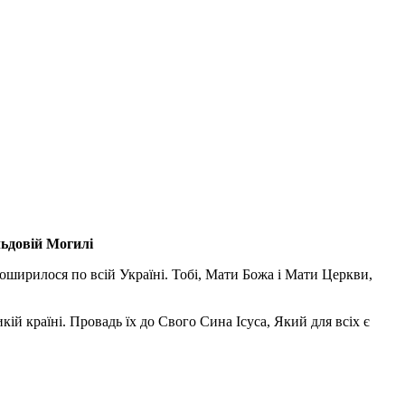
льдовій Могилі
поширилося по всій Україні. Тобі, Мати Божа і Мати Церкви,
ій країні. Провадь їх до Свого Сина Ісуса, Який для всіх є