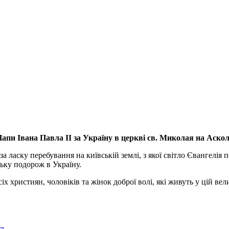
апи Івана Павла ІІ за Україну
в церкві св. Миколая на Аско
а ласку перебування на київській землі, з якої світло Євангелія 
ьку подорож в Україну.
ристиян, чоловіків та жінок доброї волі, які живуть у цій велик