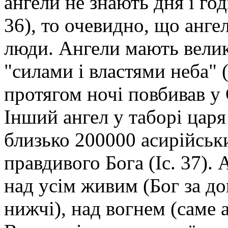
ангели не знають дня і го
36), то очевидно, що анге
люди. Ангели мають велику
"силами і властями неба" (
протягом ночі повбивав у 
Інший ангел у таборі цар
близько 200000 асирійськ
правдивого Бога (Іс. 37).
над усім живим (Бог за д
нижчі), над вогнем (саме 