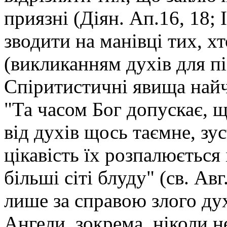
приязні (Діян. Ап.16, 18; 
зводити на манівці тих, х
(викликанням духів для пі
Спіритистичні явища най
"Та часом Бог допускає, щ
від духів щось таємне, зу
цікавість їх розпалюється
більші сіті блуду" (св. Авг
лише за справою злого дух
Ангели, зокрема, ніколи 