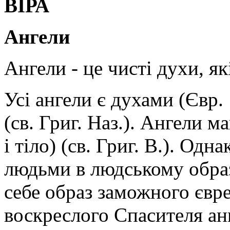
ВІРА
Ангели
Ангели - це чисті духи, я
Усі ангели є духами (Євр. 
(св. Григ. Наз.). Ангели 
і тіло) (св. Григ. В.). Од
людьми в людському образ
себе образ заможного єврея
воскреслого Спасителя анг