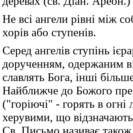
деревах (св. Діан. Ареон.)
Не всі ангели рівні між со
хорів або ступенів.
Серед ангелів ступінь ієра
дорученням, одержаним ві
славлять Бога, інші більш
Найближче до Божого пре
("горіючі" - горять в огні
херувими, що відзначають
Св. Письмо називає також