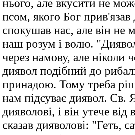
нього, але вкусити не може
псом, якого Бог прив'язав 
спокушав нас, але він не 
наш розум і волю. "Дияво
через намову, але ніколи ч
диявол подібний до рибалк
принадою. Тому треба рішу
нам підсуває диявол. Св. 
дияволові, і він утече від 
сказав дияволові: "Геть, с