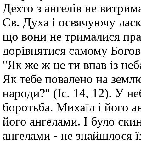
Дехто з ангелів не витри
Св. Духа і освячуючу ласк
що вони не трималися пра
дорівнятися самому Богові
"Як же ж це ти впав із неб
Як тебе повалено на землю
народи?" (Іс. 14, 12). У н
боротьба. Михаїл і його а
його ангелами. І було ски
ангелами - не знайшлося їм