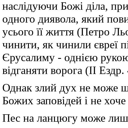
наслідуючи Божі діла, пр
одного диявола, який пов
усього її життя (Петро Ль
чинити, як чинили євреї п
Єрусалиму - однією руко
відганяти ворога (II Ездр. 
Однак злий дух не може ш
Божих заповідей і не хоче
Пес на ланцюгу може лише 