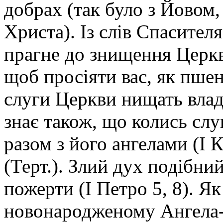
добрах (так було з Йовом,
Христа). Із слів Спасител
прагне до знищення Церкви
щоб просіяти вас, як пшен
слуги Церкви нищать влад
знає також, що колись сл
разом з його ангелами (І К
(Терт.). Злий дух подібний
пожерти (І Петро 5, 8). Я
новонародженому Ангела-