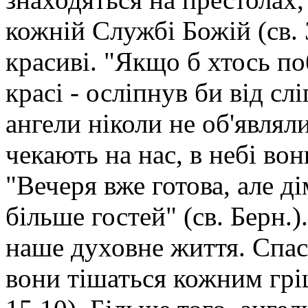
кожній Службі Божій (св. 
красиві. "Якщо б хтось по
красі - осліпнув би від слі
ангели ніколи не об'являл
чекають на нас, в небі в
"Вечеря вже готова, але ді
більше гостей" (св. Берн.)
наше духовне життя. Спас
вони тішаться кожним грі