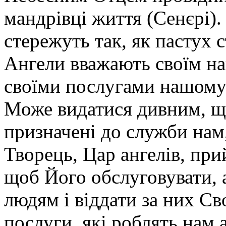
мандрівці життя (Сенєрі)
стережуть так, як пастух с
Ангели вважають своїм н
своїми послугами нашо­му 
Може видатися дивним, що 
призначені до служби нам
Творець, Цар ангелів, при
щоб Його обслуговувати,
людям і віддати за них Св
послуги, які роблять нам 