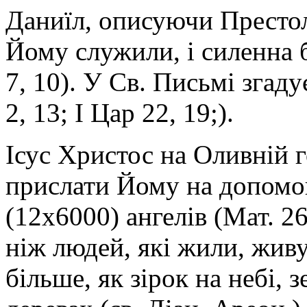
Даниїл, описуючи Престол
Йому служили, і силенна б
7, 10). У Св. Письмі згаду
2, 13; І Цар 22, 19;).
Ісус Христос на Оливній г
прислати Йому на допомог
(12x6000) ангелів (Мат. 26
ніж людей, які жили, живу
більше, як зірок на небі, з