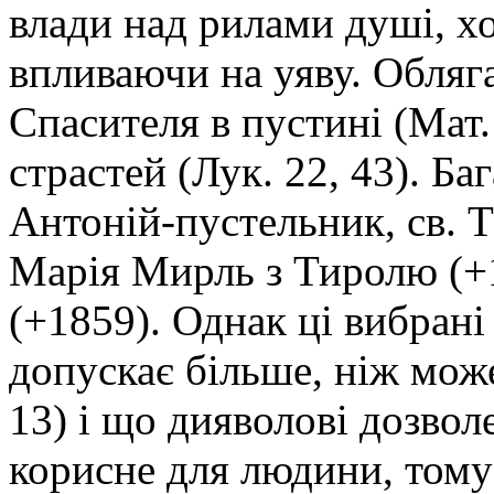
влади над рилами душі, хо
впливаючи на уяву. Обляг
Спасителя в пустині (Мат. 
страстей (Лук. 22, 43). Ба
Антоній-пустельник, св. Т
Марія Мирль з Тиролю (+1
(+1859). Однак ці вибрані
допускає більше, ніж може
13) і що дияволові дозвол
корисне для людини, тому 