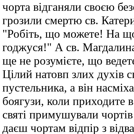
чорта відганяли своєю бе
грозили смертю св. Катери
"Робіть, що можете! На що
годжуся!" А св. Магдалина
ще не розумієте, що ведет
Цілий натовп злих духів с
пустельника, а він насміх
боягузи, коли приходите в 
святі примушу­вали чортів
даєш чортам відпір з відв