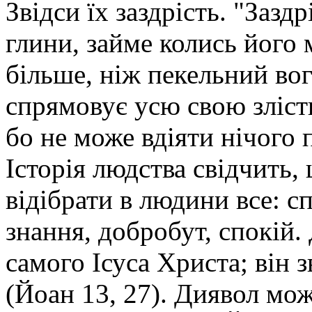
Звідси їх заздрість. "Заздр
глини, займе колись його 
більше, ніж пекельний вог
спрямовує усю свою злість
бо не може вдіяти нічого п
Історія людства свідчить,
відібрати в людини все: с
знання, добробут, спокій.
самого Ісуса Христа; він 
(Йоан 13, 27). Диявол мо