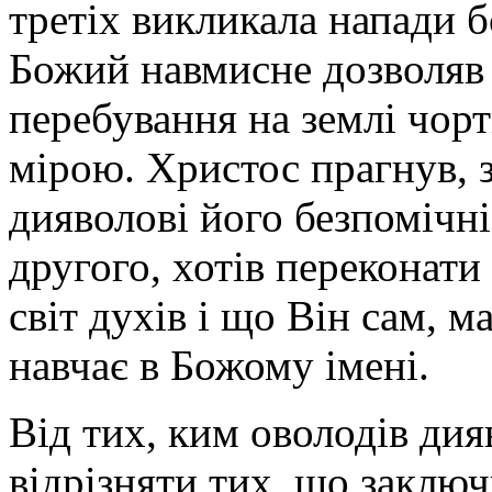
третіх викликала напади б
Божий навмисне дозволяв 
перебування на землі чор
мірою. Христос прагнув, з
дияволові його безпомічніс
другого, хотів переконати
світ духів і що Він сам, 
навчає в Божому імені.
Від тих, ким оволодів дияв
відрізняти тих, що заклю