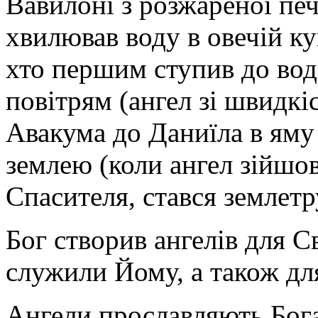
Вавилоні з розжареної печі
хвилював воду в овечій куп
хто першим ступив до води
повітрям (ангел зі швидкі
Авакума до Даниїла в яму 
землею (коли ангел зійшо
Спасителя, стався землетру
Бог створив ангелів для Св
служили Йому, а також для
Ангели прославляють Бога