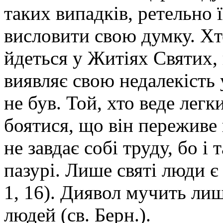
таких випадків, ретельно 
висловити свою думку. Хт
йдеться у Житіях Святих,
виявляє свою недалекість 
не був. Той, хто веде легк
боятися, що він переживе
не завдає собі труду, бо і 
пазурі. Лише святі люди є
1, 16). Диявол мучить лиш
людей (св. Берн.).