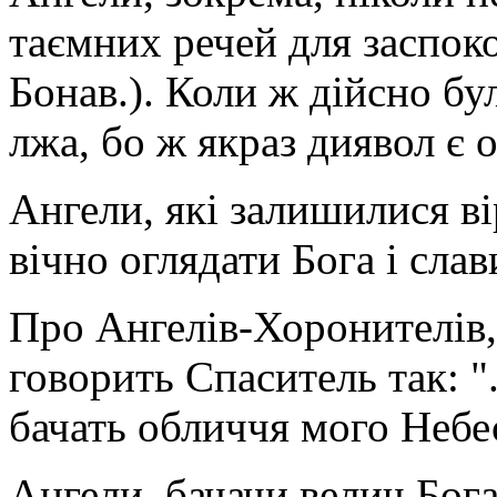
таємних речей для заспоко
Бонав.). Коли ж дійсно бу
лжа, бо ж якраз диявол є о
Ангели, які залишилися в
вічно оглядати Бога і сла
Про Ангелів-Хоронителів,
говорить Спаситель так: ".
бачать обличчя мого Небес
Ангели, бачачи велич Бога