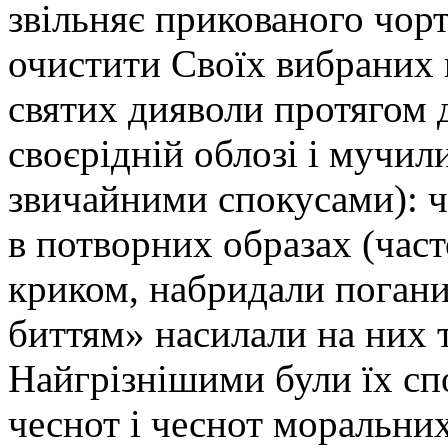
звільняє прикованого чор
очистити Своїх вибраних в
святих дияволи протягом 
своєрідній облозі і мучил
звичайними спокусами): ч
в потворних образах (част
криком, набридали поганим
биттям» насилали на них т
Найгрізнішими були їх сп
чеснот і чеснот моральних