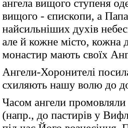
ангела вищого ступеня о
вищого - єпископи, а Пап
найсильніших духів небес
але й кожне місто, кожна 
монастир мають своїх Анг
Ангели-Хоронителі посила
схиляють нашу волю до д
Часом ангели промовляли
(напр., до пастирів у Вифл
під час Його вознесіння. 