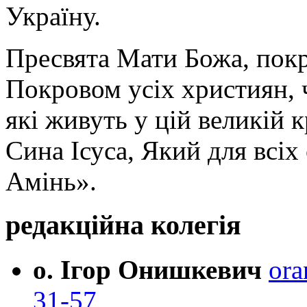
Україну.
Пресвята Мати Божа, пок
Покровом усіх християн, ч
які живуть у цій великій к
Сина Ісуса, Який для всі
Амінь».
редакційна колегія
о. Ігор Онишкевич
ora
31-57