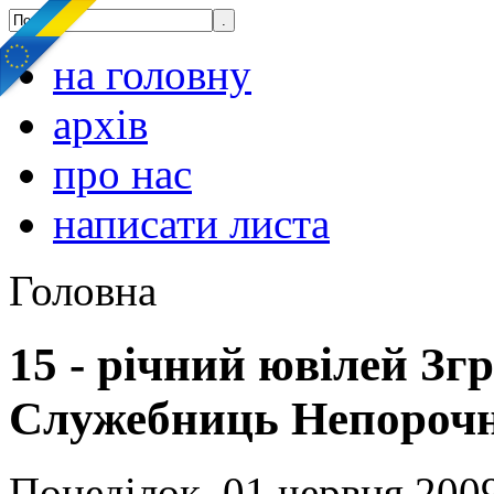
на головну
архів
про нас
написати листа
Головна
15 - річний ювілей З
Cлужебниць Непорочно
Понеділок, 01 червня 2009