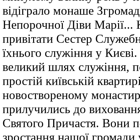
відіграло монаше Згрома
Непорочної Діви Марії...
привітати Сестер Служебн
їхнього служіння у Києві
великий шлях служіння, 
простій київській квартир
новоствореному монастир
прилучились до виховання 
Святого Причастя. Вони п
зростання нашої громади 