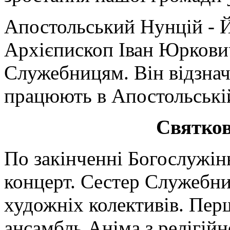
Апостольський Нунцій - 
Архієпископ Іван Юркович
Служебницям. Він відзнач
працюють в Апостольській
Святков
По закінченні Богослужін
концерт. Сестер Служебн
художніх колективів. Пе
ансамбль Аніма з релігійн