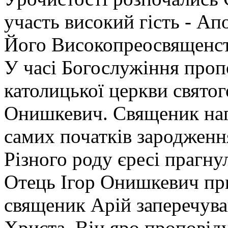
участь високий гість - Ап
Його Високопреосвященст
У часі Богослужіння проп
католицької церкви святог
Онишкевич. Священик наг
самих початків зародженн
Різного роду єресі прагн
Отець Ігор Онишкевич при
священик Арій заперечува
Христа. Він яро проповід