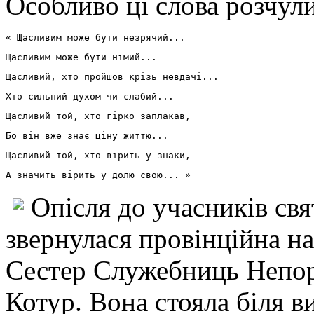
Особливо ці слова розчул
« Щасливим може бути незрячий...
Щасливим може бути німий...
Щасливий, хто пройшов крізь невдачі...
Хто сильний духом чи слабий...
Щасливий той, хто гірко заплакав,
Бо він вже знає ціну життю...
Щасливий той, хто вірить у знаки,
А значить вірить у долю свою... »
Опісля до учасників свя
звернулася провінційна н
Сестер Служебниць Непоро
Котур. Вона стояла біля 