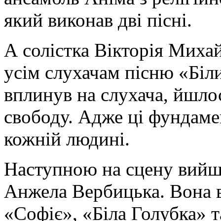
який виконав дві пісні.
А солістка Вікторія Миха
усім слухачам пісню «Біл
вплинув на слухача, йшло
свободу. Адже ці фундамен
кожній людині.
Наступною на сцену вийш
Анжела Вербицька. Вона ви
«Софіє», «Біла Голубка» т