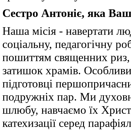
Сестро Антоніє, яка Ваш
Наша місія - навертати л
соціальну, педагогічну ро
пошиттям священних риз, 
затишок храмів. Особливи
підготовці першопричасни
подружніх пар. Ми духов
шлюбу, навчаємо їх Хрис
катехизації серед парафіял