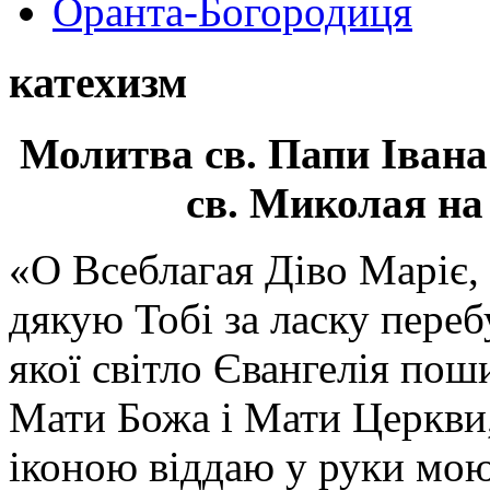
Оранта-Богородиця
катехизм
Молитва св.
Папи Івана
св. Миколая на
«О Всеблагая Діво Маріє,
дякую Тобі за ласку перебу
якої світло Євангелія поши
Мати Божа і Мати Церкви
іконою віддаю у руки мою