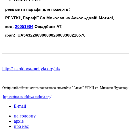
реквізити парафії для пожертв:
РГ УГКЦ Парафії Св Миколая на Аскольдовій Могилі,
код:
20051904
Ощадбанк АТ,
iban: UA543226690000026003300218570
http://askoldova-mohyla.org/uk/
Офіційний сайт жіночого вокального ансамблю "Аніма" УГКЦ св. Миколая Чудотворц
http://anima.askoldova-mohyla.org/
E-mail
на головну
архів
про нас