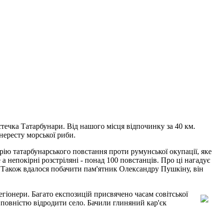
ечка Татарбунари. Від нашого місця відпочинку за 40 км.
нересту морської риби.
рію татарбунарського повстання проти румунської окупації, яке
 а непокірні розстріляні - понад 100 повстанців. Про ці нагадує
ь. Також вдалося побачити пам'ятник Олександру Пушкіну, він
егіонери. Багато експозицій присвячено часам совітської
і повністю відродити село. Бачили глиняний кар'єк