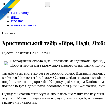
на головну
архів
про нас
написати листа
Головна
Християнський табір «Віри, Надії, Люб
Субота, 27 червня 2009, 22:49
Сьогоднішня субота була наповнена мандрівками. Зранку д
Дорога пролягала вздовж лікувального озера Сасик. Колись
Татарбунари, містечко багате своєю історією. Відвідали храми
відбулося 16 вересня 1924 року. Селяни хотіли звільнитися від о
події пам'ятник , відкритий 1974 року архітектором Каніщевим 
полюбляв тут відпочивати, особливо біля річки Фонтанки, сма
Відвідали краєзнавчий музей. Дізнались, що у цих краях у різн
окупації. Місцеві люди визнають, що це насправді була совіцьк
закинутий і недієвий.