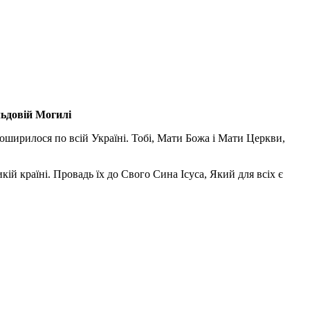
льдовій Могилі
поширилося по всій Україні. Тобі, Мати Божа і Мати Церкви,
ій країні. Провадь їх до Свого Сина Ісуса, Який для всіх є