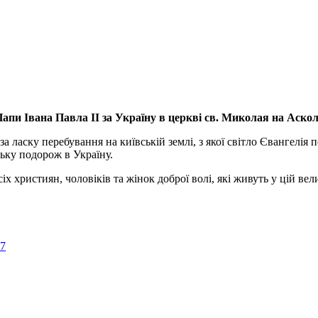
апи Івана Павла ІІ за Україну
в церкві св. Миколая на Аско
а ласку перебування на київській землі, з якої світло Євангелія 
ьку подорож в Україну.
ристиян, чоловіків та жінок доброї волі, які живуть у цій велик
57