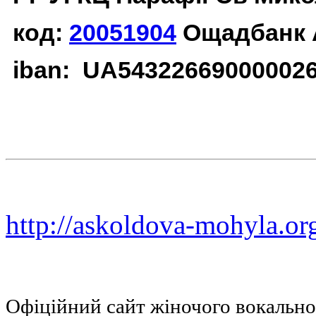
код:
20051904
Ощадбанк 
iban: UA54322669000002
http://askoldova-mohyla.or
Офіційний сайт жіночого вокальн