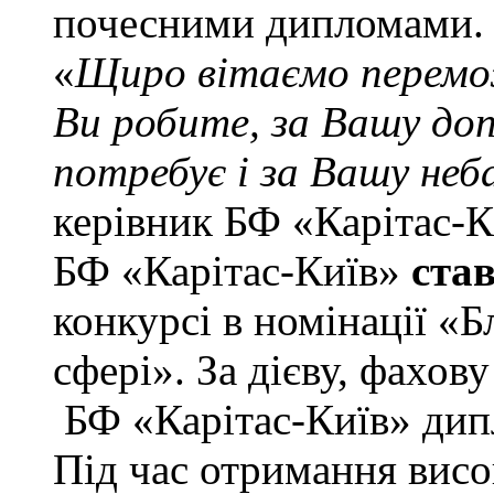
почесними дипломами.
«
Щиро вітаємо перемож
Ви робите, за Вашу до
потребує і за Вашу не
керівник БФ «Карітас-К
БФ «Карітас-Київ»
ста
конкурсі в номінації «Б
сфері». За дієву, фахо
БФ «Карітас-Київ» дип
Під час отримання висо