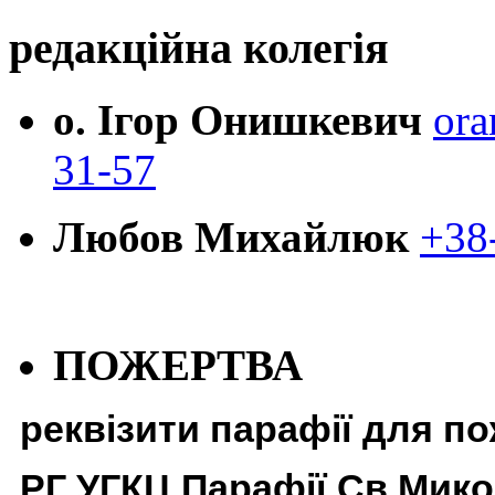
редакційна колегія
о. Ігор Онишкевич
ora
31-57
Любов Михайлюк
+38
ПОЖЕРТВА
реквізити парафії для п
РГ УГКЦ Парафії Св Мико