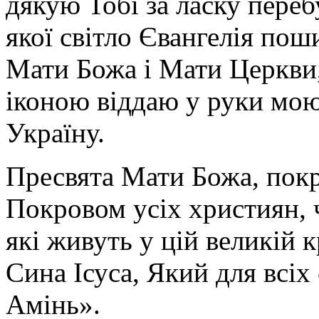
дякую Тобі за ласку перебу
якої світло Євангелія поши
Мати Божа і Мати Церкви
іконою віддаю у руки мою
Україну.
Пресвята Мати Божа, пок
Покровом усіх християн, ч
які живуть у цій великій к
Сина Ісуса, Який для всі
Амінь».