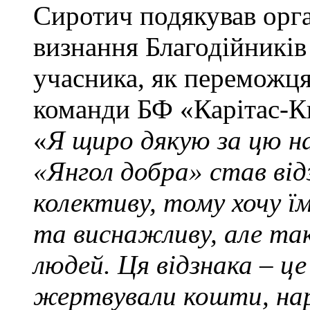
Сиротич подякував орга
визнання Благодійників
учасника, як переможця
команди БФ «Карітас-Ки
«
Я щиро дякую за цю на
«Янгол добра» став від
колективу, тому хочу ї
та виснажливу, але так
людей. Ця відзнака – це
жертвували кошти, на