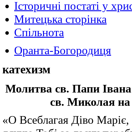
Історичні постаті у хри
Митецька сторінка
Спільнота
Оранта-Богородиця
катехизм
Молитва св.
Папи Івана
св. Миколая на
«О Всеблагая Діво Маріє,