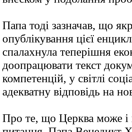
Папа тоді зазначав, що як
опублікування цієї енцикл
спалахнула теперішня еко
доопрацювати текст докум
компетенцій, у світлі соц
адекватну відповідь на но
Про те, що Церква може і
питання, Папа Венедикт X