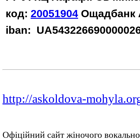
код:
20051904
Ощадбанк 
iban: UA54322669000002
http://askoldova-mohyla.or
Офіційний сайт жіночого вокальн