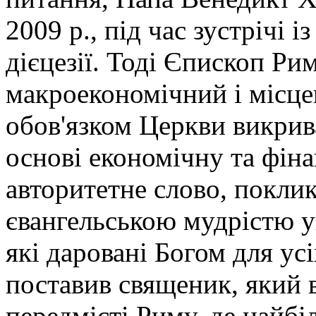
2009 р., під час зустрічі 
дієцезії. Тоді Єпископ Рим
макроекономічний і місцев
обов'язком Церкви викрив
основі економічну та фіна
авторитетне слово, покли
євангельською мудрістю 
які даровані Богом для усі
поставив священик, який 
передмісті Риму, де найбі