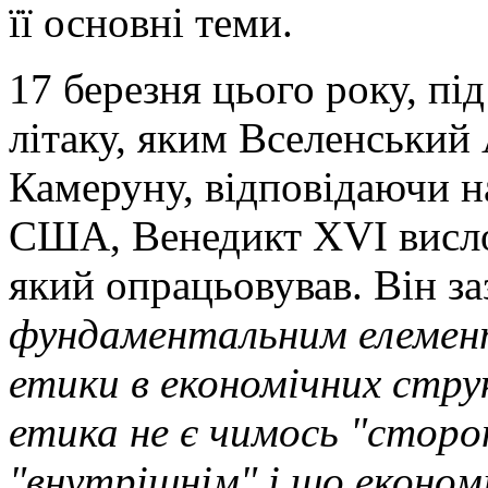
її основні теми.
17 березня цього року, пі
літаку, яким Вселенський
Камеруну, відповідаючи на
США, Венедикт XVI висло
який опрацьовував. Він за
фундаментальним елемент
етики в економічних стру
етика не є чимось "сторон
"внутрішнім" і що економі