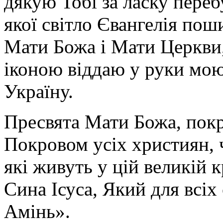
дякую Тобі за ласку перебу
якої світло Євангелія поши
Мати Божа і Мати Церкви
іконою віддаю у руки мою
Україну.
Пресвята Мати Божа, пок
Покровом усіх християн, ч
які живуть у цій великій к
Сина Ісуса, Який для всі
Амінь».