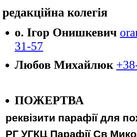
редакційна колегія
о. Ігор Онишкевич
ora
31-57
Любов Михайлюк
+38
ПОЖЕРТВА
реквізити парафії для п
РГ УГКЦ Парафії Св Мико