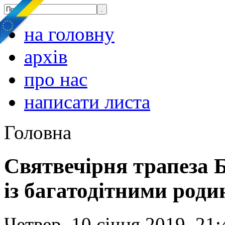
на головну
архів
про нас
написати листа
Головна
Святвечірня трапеза 
із багатодітними род
Четвер, 10 січня 2019, 21: