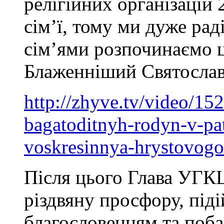
релігійних організацій
сім’ї, тому ми дуже рад
сім’ями розпочинаємо ц
Блаженніший Святослав
http://zhyve.tv/video/15
bagatoditnyh-rodyn-v-pa
voskresinnya-hrystovogo
Після цього Глава УГКЦ
різдвяну просфору, під
благословенням та поба