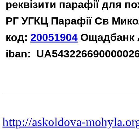
реквізити парафії для п
РГ УГКЦ Парафії Св Мико
код:
20051904
Ощадбанк 
iban: UA54322669000002
http://askoldova-mohyla.or