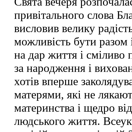
Свята вечеря розпочалас
привітального слова Бл
висловив велику радість
можливість бути разом і
на дар життя і сміливо
за народження і вихован
хотів вперше заколядува
матерями, які не лякают
материнства і щедро ві
людського життя. Всеук