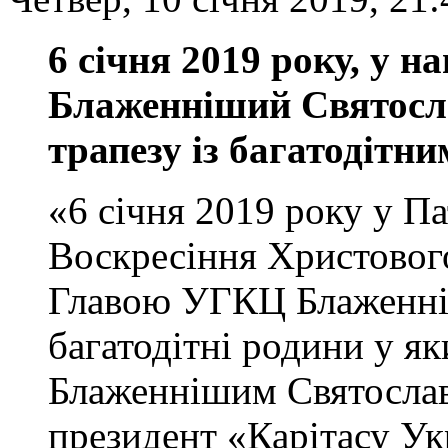
6 січня 2019 року, у н
Блаженніший Святосл
трапезу із багатодітн
«6 січня 2019 року у П
Воскресіння Христового
Главою УГКЦ Блаженні
багатодітні родини у яки
Блаженнішим Святославо
президент «Карітасу Ук