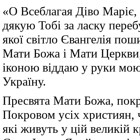
«О Всеблагая Діво Маріє,
дякую Тобі за ласку перебу
якої світло Євангелія поши
Мати Божа і Мати Церкви
іконою віддаю у руки мою
Україну.
Пресвята Мати Божа, пок
Покровом усіх християн, ч
які живуть у цій великій к