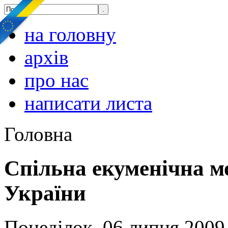
на головну
архів
про нас
написати листа
Головна
Спільна екуменічна м
України
Понеділок, 06 липня 2009,