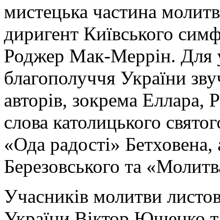
мистецька частина молитв
диригент Київського симф
Роджер Мак-Меррін. Для у
благополуччя України зву
авторів, зокрема Еллара, 
слова католицького свято
«Ода радості» Бетховена,
Березовського та «Молитв
Учасників молитви листо
України Віктор Ющенко та