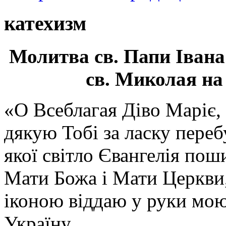
катехизм
Молитва св.
Папи Івана
св. Миколая на
«О Всеблагая Діво Маріє,
дякую Тобі за ласку перебу
якої світло Євангелія поши
Мати Божа і Мати Церкви
іконою віддаю у руки мою
Україну.