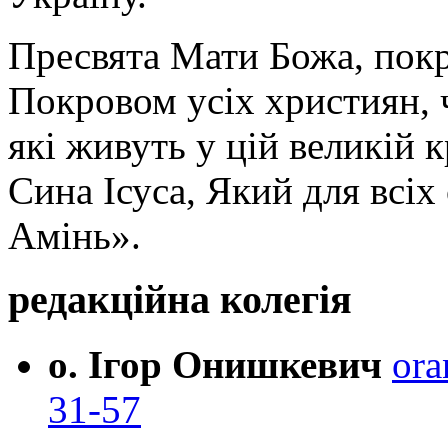
Пресвята Мати Божа, пок
Покровом усіх християн, ч
які живуть у цій великій к
Сина Ісуса, Який для всі
Амінь».
редакційна колегія
о. Ігор Онишкевич
ora
31-57