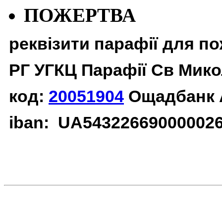
ПОЖЕРТВА
реквізити парафії для п
РГ УГКЦ Парафії Св Мико
код:
20051904
Ощадбанк 
iban: UA54322669000002