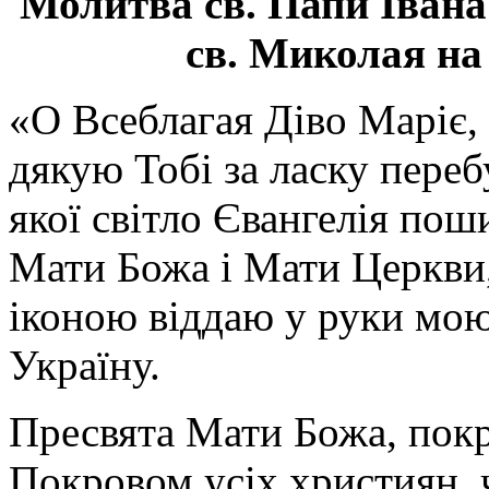
Молитва св.
Папи Івана
св. Миколая на
«О Всеблагая Діво Маріє,
дякую Тобі за ласку перебу
якої світло Євангелія поши
Мати Божа і Мати Церкви
іконою віддаю у руки мою
Україну.
Пресвята Мати Божа, пок
Покровом усіх християн, ч