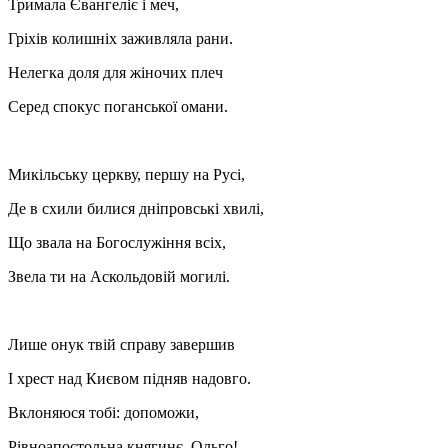
Тримала Євангеліє і меч,
Гріхів колишніх заживляла рани.
Нелегка доля для жіночих плеч
Серед спокус поганської омани.
Микільську церкву, першу на Русі,
Де в схили билися дніпровські хвилі,
Що звала на Богослужіння всіх,
Звела ти на Аскольдовій могилі.
Лише онук твій справу завершив
І хрест над Києвом підняв надовго.
Вклоняюся тобі: допоможи,
Рівноапостольна княгинє, Ольго!