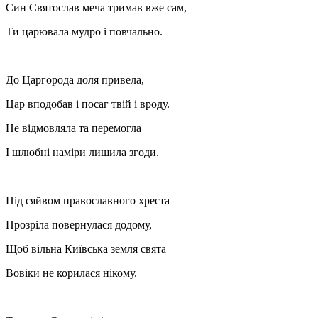
Син Святослав меча тримав вже сам,
Ти царювала мудро і повчально.
До Царгорода доля привела,
Цар вподобав і посаг твій і вроду.
Не відмовляла та перемогла
І шлюбні наміри лишила згоди.
Під сяйвом православного хреста
Прозріла повернулася додому,
Щоб вільна Київська земля свята
Вовіки не корилася нікому.