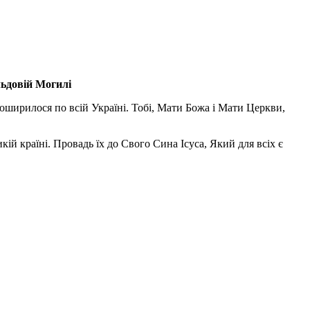
льдовій Могилі
поширилося по всій Україні. Тобі, Мати Божа і Мати Церкви,
ій країні. Провадь їх до Свого Сина Ісуса, Який для всіх є