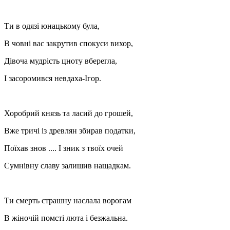
Ти в одязі юнацькому була,
В човні вас закрутив спокуси вихор,
Дівоча мудрість цноту вберегла,
І засоромився невдаха-Ігор.
Хоробрий князь та ласий до грошей,
Вже тричі із древлян збирав податки,
Поїхав знов .... І зник з твоїх очей
Сумнівну славу залишив нащадкам.
Ти смерть страшну наслала ворогам
В жіночій помсті люта і безжальна.