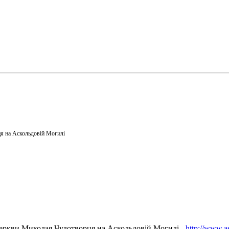
я на Аскольдовій Могилі
еркви Миколая Чудотворця на Аскольдовій Могилі -
http://www.a