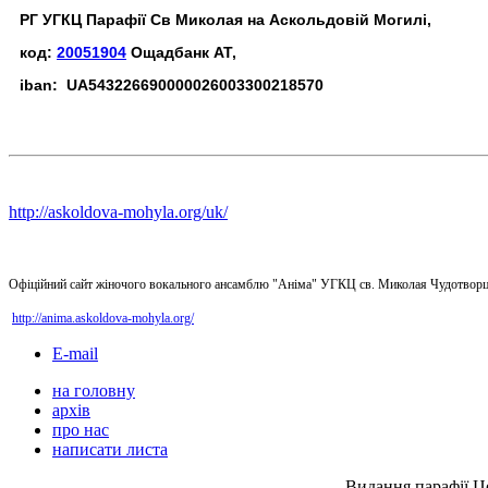
РГ УГКЦ Парафії Св Миколая на Аскольдовій Могилі,
код:
20051904
Ощадбанк АТ,
iban: UA543226690000026003300218570
http://askoldova-mohyla.org/uk/
Офіційний сайт жіночого вокального ансамблю "Аніма" УГКЦ св. Миколая Чудотворц
http://anima.askoldova-mohyla.org/
E-mail
на головну
архів
про нас
написати листа
Видання парафії Ц