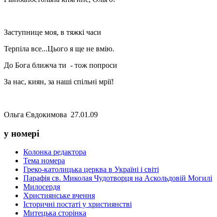
Заступнице моя, в тяжкі часи
Терпіла все...Цього я ще не вмію.
До Бога ближча ти - тож попроси
За нас, киян, за наші спільні мрії!
Ольга Євдокимова 27.01.09
у номері
Колонка редактора
Тема номера
Греко-католицька церква в Україні і світі
Парафія св. Миколая Чудотворця на Аскольдовій Могилі
Милосердя
Християнське вчення
Історичні постаті у християнстві
Митецька сторінка