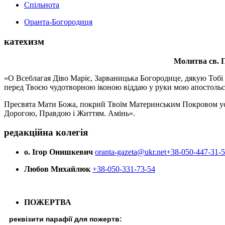
Спільнота
Оранта-Богородиця
катехизм
Молитва св.
П
«О Всеблагая Діво Маріє, Зарваницька Богородице, дякую Тобі з
перед Твоєю чудотворною іконою віддаю у руки мою апостольс
Пресвята Мати Божа, покрий Твоїм Материнським Покровом усіх х
Дорогою, Правдою і Життям. Амінь».
редакційна колегія
о. Ігор Онишкевич
oranta-gazeta@ukr.net
+38-050-447-31-
Любов Михайлюк
+38-050-331-73-54
ПОЖЕРТВА
реквізити парафії для пожертв: