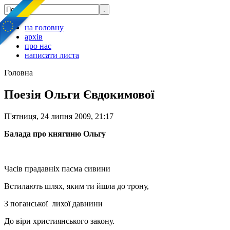
на головну
архів
про нас
написати листа
Головна
Поезія Ольги Євдокимової
П'ятниця, 24 липня 2009, 21:17
Балада про княгиню Ольгу
Часів прадавніх пасма сивини
Встилають шлях, яким ти йшла до трону,
З поганської лихої давнини
До віри християнського закону.