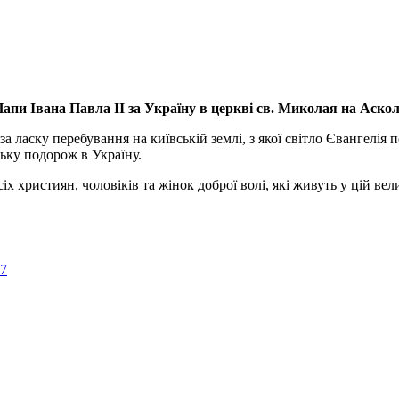
апи Івана Павла ІІ за Україну
в церкві св. Миколая на Аско
а ласку перебування на київській землі, з якої світло Євангелія 
ьку подорож в Україну.
ристиян, чоловіків та жінок доброї волі, які живуть у цій велик
57