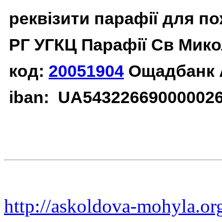
реквізити парафії для п
РГ УГКЦ Парафії Св Мико
код:
20051904
Ощадбанк 
iban: UA54322669000002
http://askoldova-mohyla.or