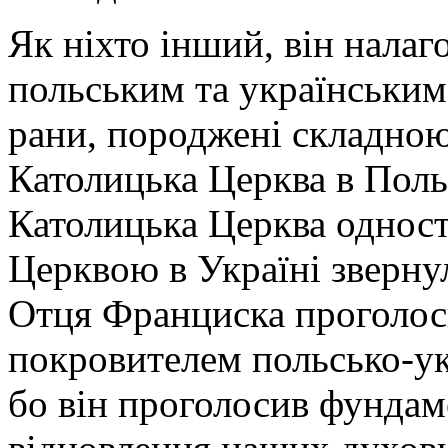
Як ніхто інший, він нала
польським та українським
рани, породжені складн
Католицька Церква в Поль
Католицька Церква однос
Церквою в Україні зверну
Отця Франциска проголоси
покровителем польсько-у
бо він проголосив фунда