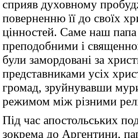
сприяв духовному пробудж
поверненню її до своїх хр
цінностей. Саме наш пап
преподобними і священном
були замордовані за христи
представниками усіх хрис
громад, зруйнувавши мури
режимом між різними релі
Під час апостольських под
зокрема до Аргентини, пап