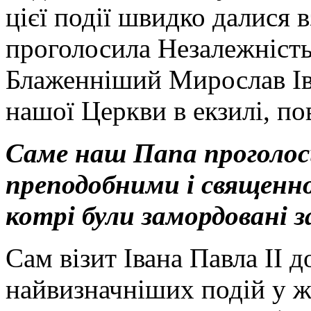
цієї події швидко далися в
проголосила Незалежність,
Блаженніший Мирослав Ів
нашої Церкви в екзилі, по
Саме наш Папа проголо
преподобними і священно
котрі були замордовані з
Сам візит Івана Павла ІІ д
найвизначніших подій у ж