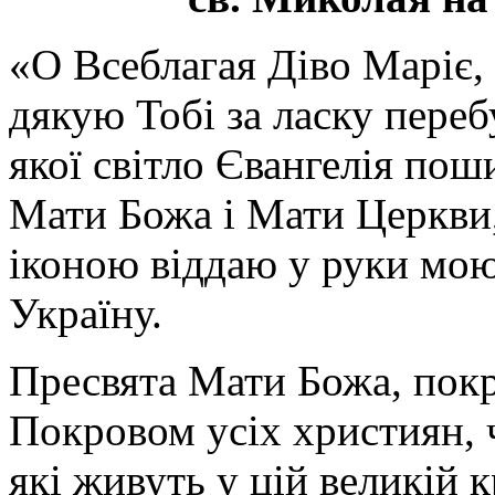
«О Всеблагая Діво Маріє,
дякую Тобі за ласку перебу
якої світло Євангелія поши
Мати Божа і Мати Церкви
іконою віддаю у руки мою
Україну.
Пресвята Мати Божа, пок
Покровом усіх християн, ч
які живуть у цій великій к