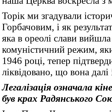
наша Церква воскресла з м
Торік ми згадували істор
Горбачовим, і як результа
яка в ореолі слави вийшла
комуністичний режим, яки
1946 році, тепер підтвер
ліквідовано, що вона далі 
Легалізація означала кін
був крах Радянського Со