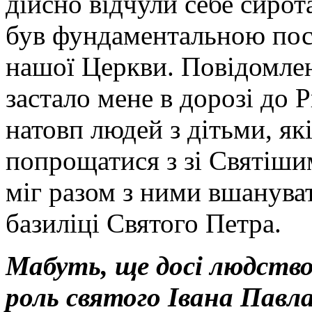
дійсно відчули себе сирот
був фундаментальною пост
нашої Церкви. Повідомлен
застало мене в дорозі до 
натовп людей з дітьми, які
попрощатися з зі Святішим
міг разом з ними вшанува
базиліці Святого Петра.
Мабуть, ще досі людство
роль святого Івана Павла