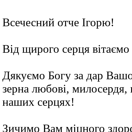
Всечесний отче Ігорю!
Від щирого серця вітаємо
Дякуємо Богу за дар Вашо
зерна любові, милосердя, в
наших серцях!
Зичимо Вам міцного здоров