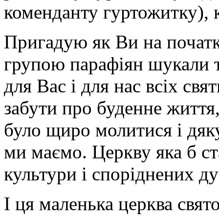
коменданту гуртожитку), 
Пригадую як Ви на початк
групою парафіян шукали т
для Вас і для нас всіх св
забути про буденне життя,
було щиро молитися і дякув
ми маємо. Церкву яка б ст
культури і споріднених д
І ця маленька церква свя