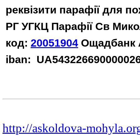
реквізити парафії для п
РГ УГКЦ Парафії Св Мико
код:
20051904
Ощадбанк 
iban: UA54322669000002
http://askoldova-mohyla.or