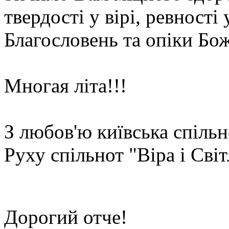
твердості у вірі, ревност
Благословень та опіки Бож
Многая літа!!!
З любов'ю київська спіль
Руху спільнот "Віра і Сві
Дорогий отче!