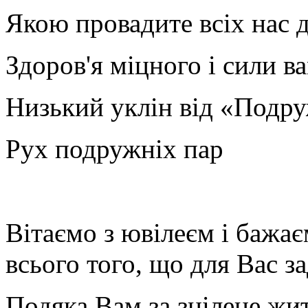
Якою провадите всіх нас д
Здоров'я міцного і сили ва
Низький уклін від «Подр
Рух подружніх пар
Вітаємо з ювілеєм і бажа
всього того, що для Вас з
Подяка Вам за зцілене жит