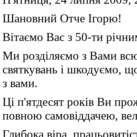
Шановний Отче Ігорю!
Вітаємо Вас з 50-ти річни
Ми розділяємо з Вами всю
святкувань і шкодуємо, щ
з вами.
Ці п'ятдесят років Ви про
повною самовіддачею, ве
Глибока віра, працьовитіст