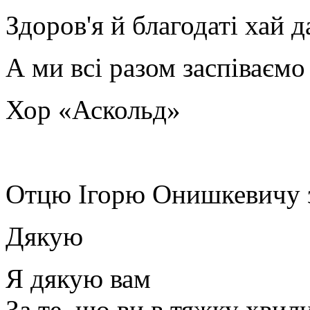
Здоров'я й благодаті хай 
А ми всі разом заспіваємо
Хор «Аскольд»
Отцю Ігорю Онишкевичу з 
Дякую
Я дякую вам
За те, що ви в тяжку хвил