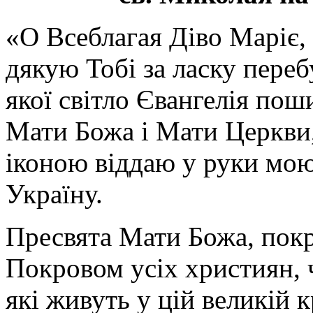
«О Всеблагая Діво Маріє,
дякую Тобі за ласку перебу
якої світло Євангелія поши
Мати Божа і Мати Церкви
іконою віддаю у руки мою
Україну.
Пресвята Мати Божа, пок
Покровом усіх християн, ч
які живуть у цій великій к