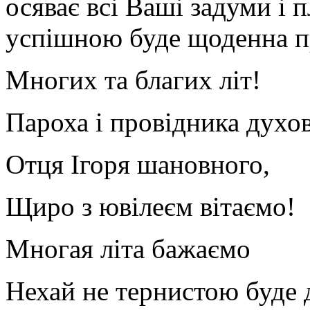
осяває всі Ваші задуми і 
успішною буде щоденна пр
Многих та благих літ!
Пароха і провідника духо
Отця Ігоря шановного,
Щиро з ювілеєм вітаємо!
Многая літа бажаємо
Нехай не тернистою буде 