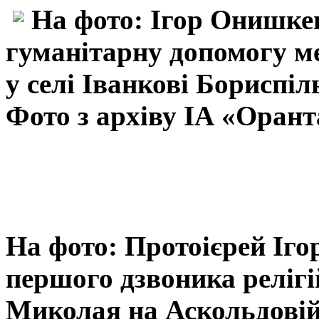
На фото: Ігор Онишкев
гуманітарну допомогу м
у селі Іванкові Бориспі
Фото з архіву ІА «Орант
На фото:
Протоієрей Іго
першого дзвоника релігі
Миколая на Аскольдовій