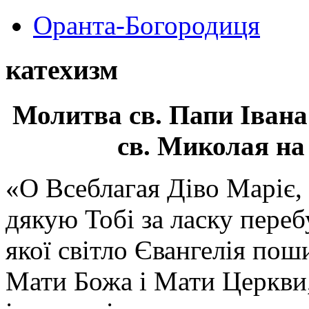
Оранта-Богородиця
катехизм
Молитва св.
Папи Івана
св. Миколая на
«О Всеблагая Діво Маріє,
дякую Тобі за ласку перебу
якої світло Євангелія поши
Мати Божа і Мати Церкви