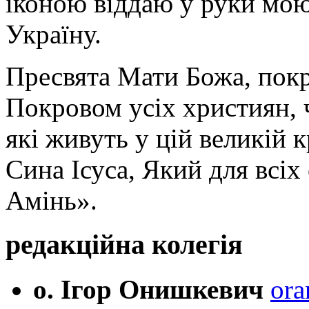
іконою віддаю у руки мою
Україну.
Пресвята Мати Божа, пок
Покровом усіх християн, ч
які живуть у цій великій к
Сина Ісуса, Який для всі
Амінь».
редакційна колегія
о. Ігор Онишкевич
ora