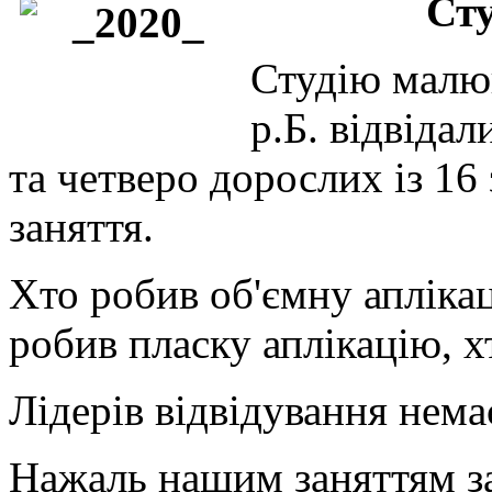
Сту
Студію малюв
р.Б. відвідал
та четверо дорослих із 16
заняття.
Хто робив об'ємну аплікац
робив пласку аплікацію, х
Лідерів відвідування немає
Нажаль нашим заняттям з