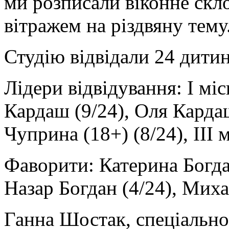
ми розписали віконне скло
вітражем на різдвяну тему
Студію відвідали 24 дитин
Лідери відвідування: І мі
Кардаш (9/24), Оля Кардаш
Чуприна (18+) (8/24), ІІІ 
Фаворити: Катерина Богдан
Назар Богдан (4/24), Миха
Ганна Шостак, спеціально