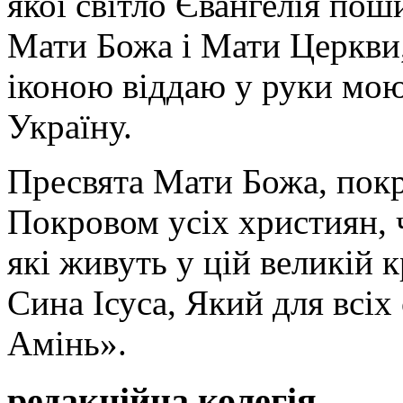
якої світло Євангелія поши
Мати Божа і Мати Церкви
іконою віддаю у руки мою
Україну.
Пресвята Мати Божа, пок
Покровом усіх християн, ч
які живуть у цій великій к
Сина Ісуса, Який для всі
Амінь».
редакційна колегія