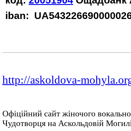
код:
20051904
Ощадбанк 
iban: UA54322669000002
http://askoldova-mohyla.or
Офіційний сайт жіночого вокальн
Чудотворця на Аскольдовій Могил