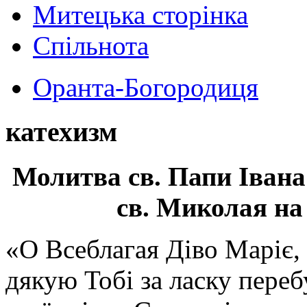
Митецька сторінка
Спільнота
Оранта-Богородиця
катехизм
Молитва св.
Папи Івана
св. Миколая на
«О Всеблагая Діво Маріє,
дякую Тобі за ласку перебу