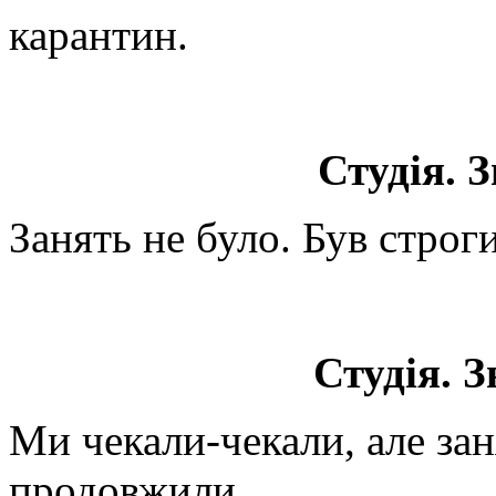
карантин.
Студія. З
Занять не було. Був строг
Студія. З
Ми чекали-чекали, але зан
продовжили.