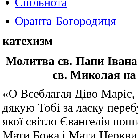
Спільнота
Оранта-Богородиця
катехизм
Молитва св.
Папи Івана
св. Миколая на
«О Всеблагая Діво Маріє,
дякую Тобі за ласку перебу
якої світло Євангелія поши
Мати Божа і Мати Церкви