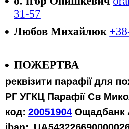
о. Ігор Онишкевич
ora
31-57
Любов Михайлюк
+38
ПОЖЕРТВА
реквізити парафії для п
РГ УГКЦ Парафії Св Мико
код:
20051904
Ощадбанк 
iban: UA54322669000002