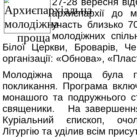
27-28 вересня ві
архиєпархії до 
участь близько 7
молодіжних спіль
Білої Церкви, Броварів, Че
організації: «Обнова», «Пла
Молодіжна проща була пр
покликання. Програма вклю
монашого та подружнього ст
священики.
На завершення
Куріальний єпископ, очо
Літургію та уділив всім прис