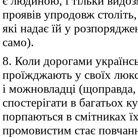
є людиною, і тільки видоз
проявів упродовж століть
які надає їй у розпорядж
само).
8. Коли дорогами українс
проїжджають у своїх люкс
і можновладці (щоправда,
спостерігати в багатьох ку
порпаються в смітниках їх
промовистим стає повчанн