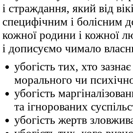
і страждання, який від вік
специфічним і болісним д
кожної родини і кожної л
і дописуємо чимало власни
убогість тих, хто зазна
морального чи психічно
убогість маргіналізован
та ігнорованих суспіль
убогість жертв зловжив