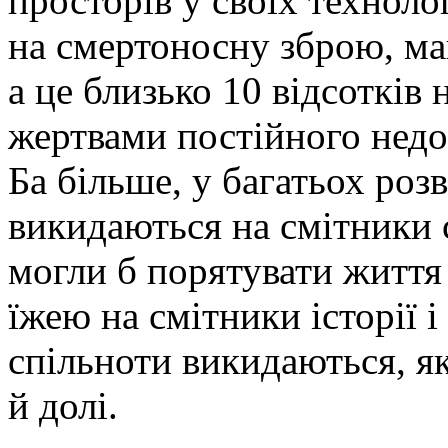
просторів у своїх техноло
на смертоносну зброю, м
а це близько 10 відсотків
жертвами постійного недої
Ба більше, у багатьох ро
викидаються на смітники с
могли б порятувати життя 
їжею на смітники історії 
спільноти викидаються, як
й долі.