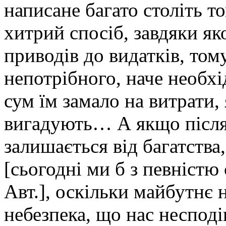
написане багато століть т
хитрий спосіб, завдяки як
приводів до видатків, то
непотрібного, наче необх
сум їм замало на витрати, 
вигадують… А якщо після
залишається від багатства
[сьогодні ми б з певністю
Авт.], оскільки майбутнє
небезпека, що нас несподі