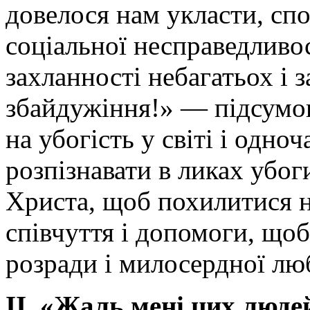
довелося нам укласти, сп
соціальної несправедливо
захланності небагатьох і
збайдужіння!» — підсумов
на убогість у світі і одно
розпізнавати в ликах убог
Христа, щоб похилитися н
співчуття і допомоги, що
розради і милосердної лю
ІІ. «Жаль мені цих людей