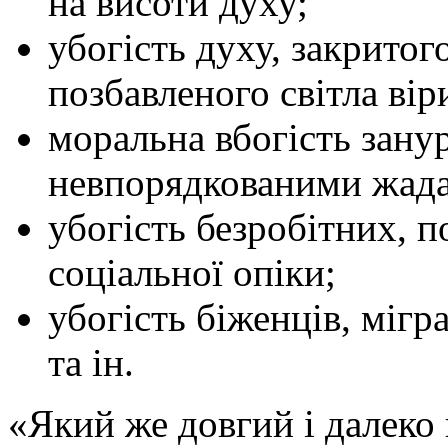
на висоти духу;
убогість духу, закритог
позбавленого світла вір
моральна вбогість зану
невпорядкованими жад
убогість безробітних, п
соціальної опіки;
убогість біженців, мігра
та ін.
«Який же довгий і далеко