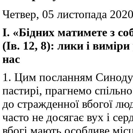
Четвер, 05 листопада 2020
І. «Бідних матимете з с
(Ів. 12, 8): лики і вимір
нас
1. Цим посланням Синоду
пастирі, прагнемо спільно
до стражденної вбогої лю
часто не досягає вух і се
вбогі мають особливе місц