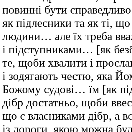
повинні бути справедливо
як підлесники та як ті, що
людини… але їх треба вв
і підступниками… [як без
те, щоби хвалити і просла
і зодягають честю, яка Йо
Божому судові… їм [як п
дібр достатньо, щоби вве
що є власниками дібр, а во
із дороги, якою можна бул