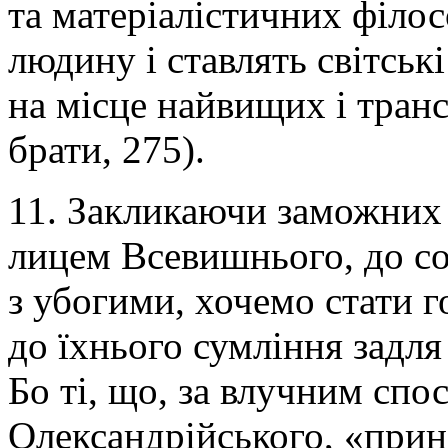
та матеріалістичних філо
людину і ставлять світські
на місце найвищих і тран
брати, 275).
11. Закликаючи заможних 
лицем Всевишнього, до сол
з убогими, хочемо стати 
до їхнього сумління задля
Бо ті, що, за влучним сп
Олександрійського, «прино