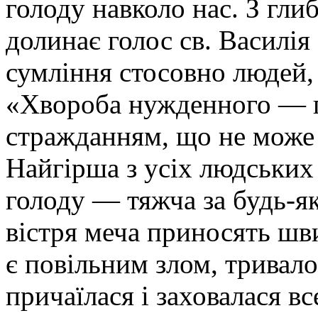
голоду навколо нас. З гли
долинає голос св. Василі
сумління стосовно людей, 
«Хвороба нужденного — г
стражданням, що не може 
Найгірша з усіх людських 
голоду — тяжча за будь-як
вістря меча приносять ш
є повільним злом, тривал
причаїлася і заховалася в