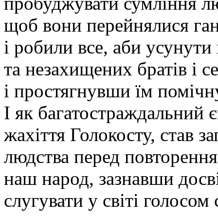
пробуджувати сумління лю
щоб вони перейнялися ган
і робили все, аби усунути
та незахищених братів і с
і простягнувши їм помічну
І як багатостраждальний 
жахіття Голокосту, став 
людства перед повторення
наш народ, зазнавши досв
слугувати у світі голосом 