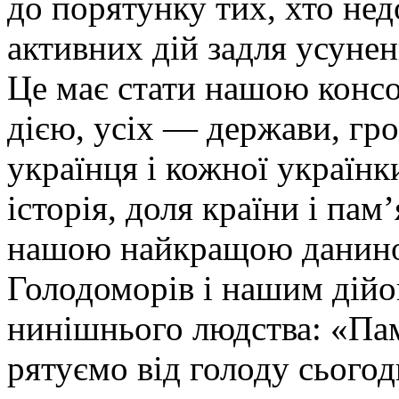
до порятунку тих, хто нед
активних дій задля усунен
Це має стати нашою конс
дією, усіх — держави, гр
українця і кожної українк
історія, доля країни і пам
нашою найкращою данино
Голодоморів і нашим дій
нинішнього людства: «П
рятуємо від голоду сьогод