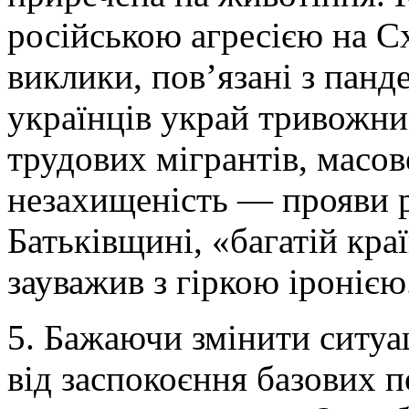
російською агресією на Сх
виклики, пов’язані з панд
українців украй тривожн
трудових мігрантів, масов
незахищеність — прояви р
Батьківщині, «багатій кра
зауважив з гіркою іронією
5. Бажаючи змінити ситуа
від заспокоєння базових п