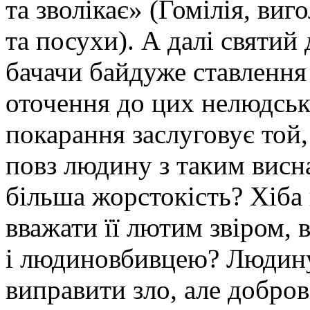
та зволікає» (Гомілія, виг
та посухи). А далі святий
бачачи байдуже ставлення 
оточення до цих нелюдськ
покарання заслуговує той
повз людину з таким вис
більша жорстокість? Хіба 
вважати її лютим звіром, 
і людиновбивцею? Людину,
виправити зло, але добров