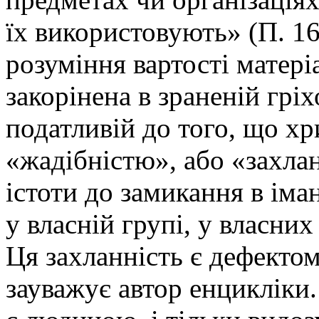
їх використовують» (П. 1
розуміння вартості матері
закорінена в зраненій грі
податливій до того, що хр
«жадібністю», або «захла
істоти до замикання в іма
у власній групі, у власних
Ця захланність є дефекто
зауважує автор енцикліки