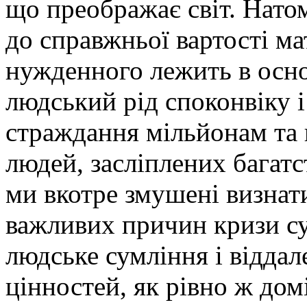
що преображає світ. Натом
до справжньої вартості ма
нужденного лежить в основ
людський рід споконвіку і
страждання мільйонам та 
людей, засліплених багат
ми вкотре змушені визнат
важливих причин кризи су
людське сумління і віддал
цінностей, як рівно ж дом