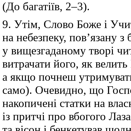
(До багатіїв, 2–3).
9. Утім, Слово Боже і Уч
на небезпеку, пов’язану з 
у вищезгаданому творі чи
витрачати його, як велить
а якщо почнеш утримувати
само). Очевидно, що Госп
накопичені статки на влас
із притчі про вбогого Лаз
та вісон і бенкетував щодн