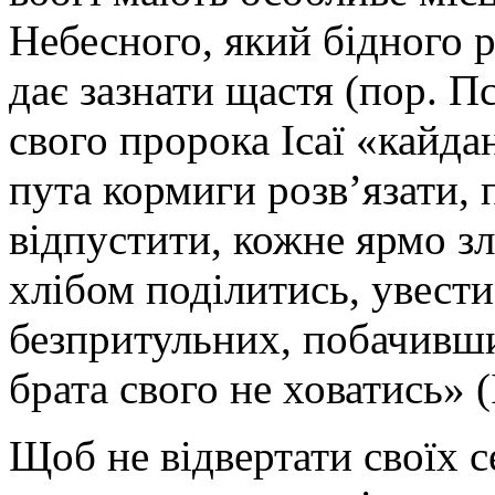
Небесного, який бідного р
дає зазнати щастя (пор. Пс.
свого пророка Ісаї «кайд
пута кормиги розв’язати,
відпустити, кожне ярмо зл
хлібом поділитись, увести
безпритульних, побачивши 
брата свого не ховатись» (І
Щоб не відвертати своїх се