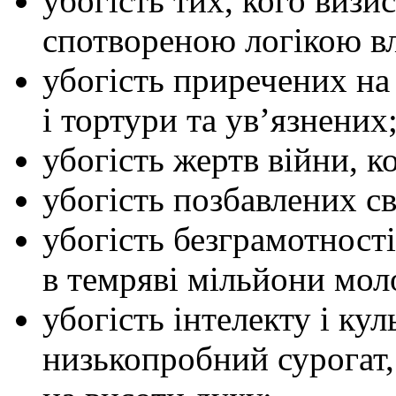
убогість тих, кого виз
спотвореною логікою вл
убогість приречених на
і тортури та ув’язнених
убогість жертв війни, к
убогість позбавлених св
убогість безграмотності
в темряві мільйони мол
убогість інтелекту і ку
низькопробний сурогат,