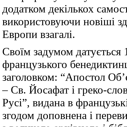
додатком декількох самост
використовуючи новіші здо
Европи взагалі.
Своїм задумом датується 
французького бенедиктинц
заголовком: “Апостол Об’є
– Св. Йосафат і греко-сло
Русі”, видана в французькі
згодом доповнена і переви