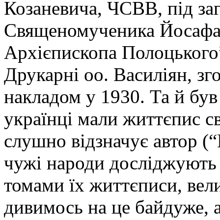
Козаневича, ЧСВВ, під за
Священомученика Йосафа
Архієпископа Полоцького”
Друкарні оо. Василіян, з
накладом у 1930. Та й був
українці мали життєпис св
слушно відзначує автор (“
чужі народи досліджують
томами їх життєписи, вели
дивимось на це байдуже, 