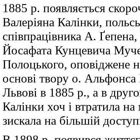
1885 р. появляється скоро
Валеріяна Калінки, польсь
співпрацівника А. Ґепена,
Йосафата Кунцевича Муче
Полоцького, оповіджене на
основі твору о. Альфонса 
Львові в 1885 р., а в друг
Калінки хоч і втратила на
зискала на більшій доступ
В 1898 р. появився життє