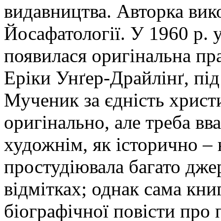
видавництва. Авторка вик
Йосафатології. У 1960 р. 
появилася оригінальна пр
Еріки Унґер-Драйлінґ, під 
Мученик за єдність христ
оригінально, але треба вв
художнім, як історично –
простудіювала багато джер
відмітках; однак сама кни
біографічної повісти про п