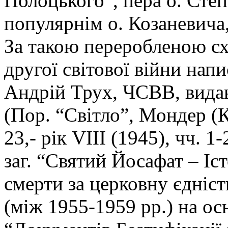
Полоцького”, пера о. Сте
популярнім о. Козаневича,
За такою переробленою сх
другої світової війни на
Андрій Трух, ЧСВВ, видаю
(Пор. “Світло”, Мондер (Ка
23,- рік VIII (1945), чч. 1-
заг. “Святий Йосафат – Іс
смерти за церковну єдніс
(між 1955-1959 рр.) на ос