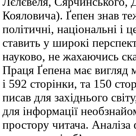
Лєлєвеля, Сярчинського, 
Кояловича). Ґепен знав те
політичні, національні і ц
ставить у широкі перспект
науково, не жахаючись ска
Праця Ґепена має вигляд 
і 592 сторінки, та 150 сто
писав для західнього світу
для інформації необзнайо
простору читача. Аналіза ф