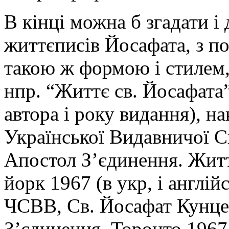
В кінці можна б згадати 
життєписів Йосафата, з п
такою ж формою і стилем, 
нпр. “Життє св. Йосафата”
автора і року видання), н
Української Видавничої С
Апостол З’єдинення. Житт
йорк 1967 (в укр, і англі
ЧСВВ, Св. Йосафат Кунц
З’єдинення, Торонто 1967 