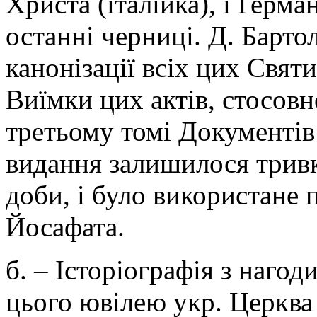
Христа (італійка), і Ґерм
останні черниці. Д. Барто
канонізації всіх цих Святи
Виїмки цих актів, стосовн
третьому томі Документів 
видання залишилося тривк
доби, і було використане
Йосафата.
б. – Історіографія з нагод
цього ювілею укр. Церква