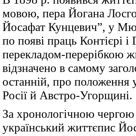
мовою, пера Йогана Лосго
Йосафат Кунцевич”, у Мюн
по появі праць Контієрі і 
перекладом-перерібкою жи
відзначено в самому заго
останній, про положення 
Росії й Австро-Угорщині.
За хронологічною чергою 
український життєпис Йос