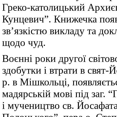
Греко-католицький Архиє
Кунцевич”. Книжечка появи
зв’язкістю викладу та док
щодо чуд.
Воєнні роки другої світов
здобутки і втрати в свят-Й
р. в Мішкольці, появляєт
мадярській мові під заг. “
і мучеництво св. Йосафат