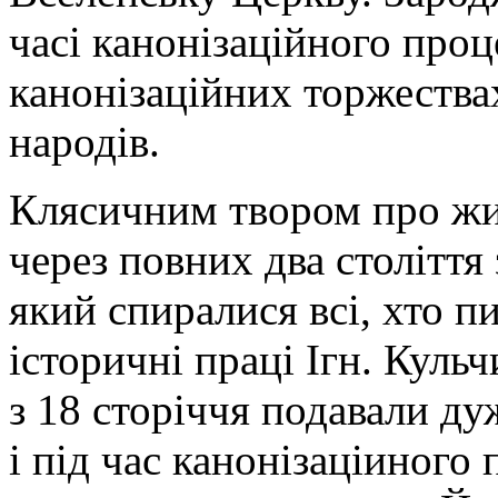
часі канонізаційного проце
канонізаційних торжествах
народів.
Клясичним твором про жи
через повних два століття
який спиралися всі, хто п
історичні праці Ігн. Кульч
з 18 сторіччя подавали ду
і під час канонізаціиного