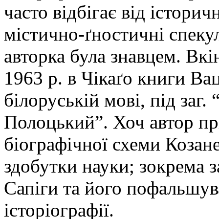
часто відбігає від історич
містично-ґностичні спекул
авторка була знавцем. Вкі
1963 р. в Чікаґо книги Ва
білоруській мові, під заг
Полоцький”. Хоч автор пр
біографічної схеми Козане
здобутки науки; зокрема 
Сапіги та його пофальшув
історіографії.