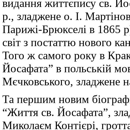
видання життєпису св. Йос
р., зладжене о. І. Мартін
Парижі-Брюкселі в 1865 р
світ з постаттю нового ка
Того ж самого року в Крак
Йосафата” в польській мов
Мєчковського, зладжене н
Та першим новим біограф
“Життя св. Йосафата”, злад
Миколаєм Контієрі, гротт