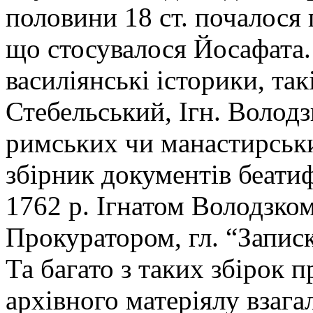
половини 18 ст. почалося 
що стосувалося Йосафата.
василіянські історики, так
Стебельський, Ігн. Володз
римських чи манастирськи
збірник документів беатиф
1762 р. Ігнатом Володзк
Прокуратором, гл. “Записки
Та багато з таких збірок п
архівного матеріялу взагал