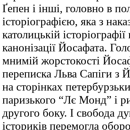
Ґепен і інші, головно в п
історіографією, яка з нака
католицькій історіографії
канонізації Йосафата. Го
мнимій жорстокості Йосаф
переписка Льва Сапіги з 
на сторінках петербурзьки
паризького “Лє Монд” і ри
другого боку. І свобода ду
істориків перемогла оборо