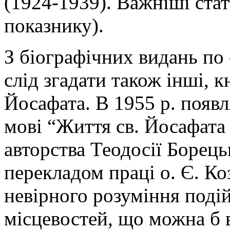
(1924-1939). Важніші стат
показнику).
З біографічних видань по 
слід згадати також інші, 
Йосафата. В 1955 р. появл
мові “Життя св. Йосафата
авторства Теодосії Борець
перекладом праці о. Є. Ко
невірного розуміння подій,
місцевостей, що можна б в