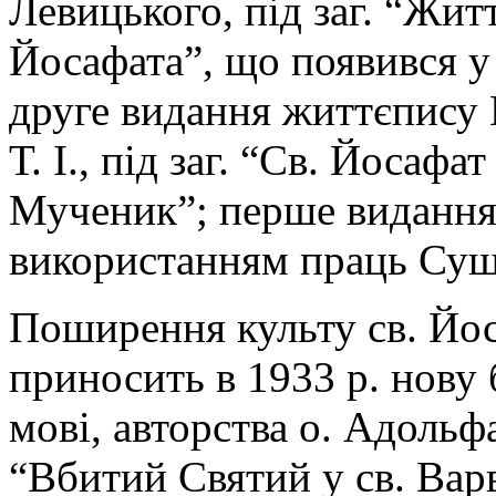
Левицького, під заг. “Жит
Йосафата”, що появився у
друге видання життєпису Й
Т. І., під заг. “Св. Йосаф
Мученик”; перше видання 
використанням праць Суші,
Поширення культу св. Йос
приносить в 1933 р. нову 
мові, авторства о. Адольфа
“Вбитий Святий у св. Вар