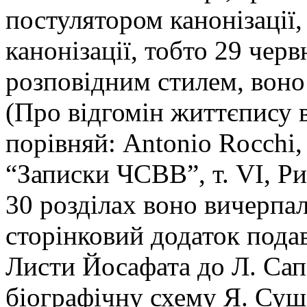
постулятором канонізації,
канонізації, тобто 29 чер
розповідним стилем, воно
(Про відгомін життєпису в
порівняй: Аntоnіо Rоссhі, 
“Записки ЧСВВ”, т. VI, Ри
30 розділах воно вичерпа
сторінковий додаток подав
Листи Йосафата до Л. Сапі
біографічну схему Я. Суші