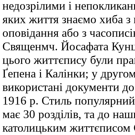
недозрілими і непокликан
яких життя знаємо хиба з
оповідання або з часописі
Священмч. Йосафата Кунце
цього життєпису були прац
Ґепена і Калінки; у друго
використані документи до
1916 р. Стиль популярний
має 30 розділів, та до на
католицьким життєписом С