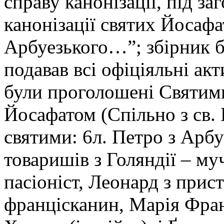
справу канонізації, під за
канонізації святих Йоса
Арбуезького…”; збірник б
подавав всі офіціяльні акт
були проголошені Святими
Йосафатом (Спільно з св.
святими: 6л. Петро з Арбу
товаришів з Голяндії – му
пасіоніст, Леонард з прист
францісканин, Марія Франц