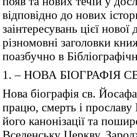
появ та нових течій у дос
відповідно до нових істор
заінтересувань цієї нової 
різномовні заголовки книж
поазбучно в Бібліографіч
1. – НОВА БІОГРАФІЯ 
Нова біографія св. Йосафа
працю, смерть і прославу
його канонізації та пошир
Вселенську Церкву. Зародж