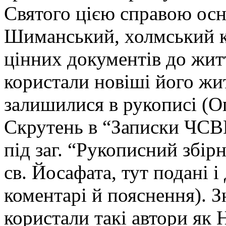
Святого цією справою осн
Шиманський, холмський кр
цінних документів до житт
користали новіші його житт
залишилися в рукописі (Оп
Скрутень в “Записки ЧСВВ”
під заг. “Рукописний збі
св. Йосафата, тут подані і
коментарі й пояснення). З
користали такі автори як Н