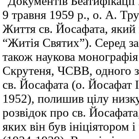
“Документів Беатифікації
9 травня 1959 р., о. А. Т
Життя св. Йосафата, який
“Житія Святих”). Серед за
також наукова монографія
Скрутеня, ЧСВВ, одного з
св. Йосафата (о. Йосафат
1952), полишив цілу низку
розвідок про св. Йосафат
яких він був ініціятором і