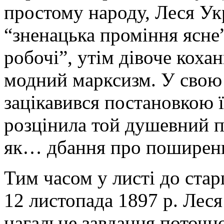
простому народу, Леся Укр
“зненацька проміння ясне
робочі”, утім дівоче коха
модний марксизм. У свою 
зацікавився постановкою 
розцінила той душевний п
як… дбання про поширення
Тим часом у листі до стар
12 листопада 1897 p. Лес
нагальне завдання поточн