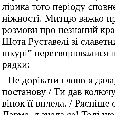
лірика того періоду спов
ніжності. Митцю важко пр
розмови про незнаний кра
Шота Руставелі зі славетн
шкурі” перетворювалися на
рядки:
- Не дорікати слово я дала,
постанову / Ти дав колючу 
вінок її вплела. / Рясніше
Дарма, я знала се! Тоді ще