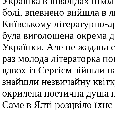
Українка в інвалідах ніко
болі, впевнено вийшла в л
Київському літературно-а
була виголошена окрема д
Українки. Але не жадана сл
раз молода літераторка по
вдвох із Сергієм зійшли н
знайшли незвичайну квітку 
окрилена поетична душа н
Саме в Ялті розцвіло їхнє