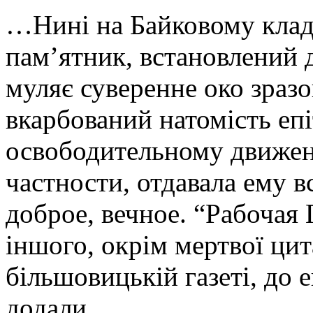
…Нині на Байковому кладо
пам’ятник, встановлений д
муляє суверенне око зразо
вкарбований натомість епі
освободительному движен
частности, отдавала ему в
доброе, вечное. “Рабочая 
іншого, окрім мертвої цит
більшовицькій газеті, до е
додали.