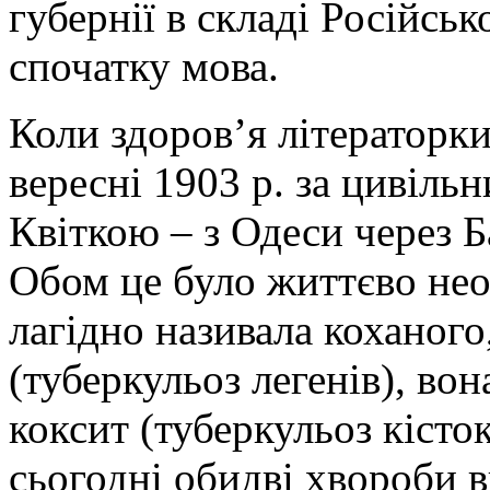
губернії в складі Російськ
спочатку мова.
Коли здоров’я літераторк
вересні 1903 р. за цивіл
Квіткою – з Одеси через Б
Обом це було життєво нео
лагідно називала коханого
(туберкульоз легенів), вон
коксит (туберкульоз кісто
сьогодні обидві хвороби 