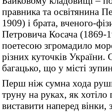
Байковому кладовищі – по
правника та освітянина П
1909) і брата, вченого-фі
Петровича Косача (1869-
поетесою згромадило море
різних куточків України. 
багацько, що у місті зупи
Перш ніж сумна хода руши
труну на руках, як хотіло
виставити наперед вінки, 