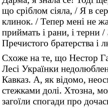
що сріблом сіяла, / Я в с
клинок. / Тепер мені не жал
приймать і рани, і терни / 
Пречистого братерства і л
Схоже на те, що Нестор Га
Лесі Українки недолюблени
Кавказ. А, як відомо, нео
стежками долі. Хтозна, м
загоїли спогади про дочас