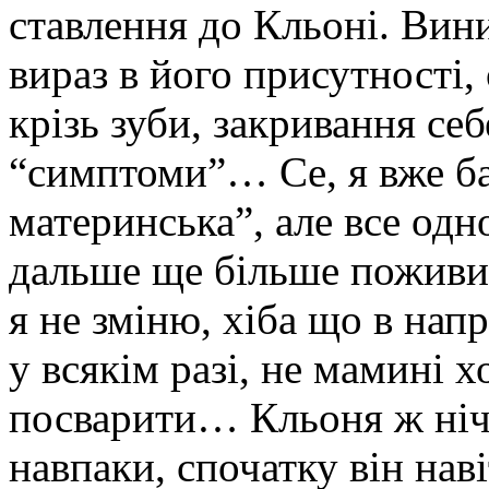
ставлення до Кльоні. Ви
вираз в його присутності,
крізь зуби, закривання себ
“симптоми”… Се, я вже ба
материнська”, але все одно
дальше ще більше поживи,
я не зміню, хіба що в нап
у всякім разі, не мамині 
посварити… Кльоня ж ніч
навпаки, спочатку він наві