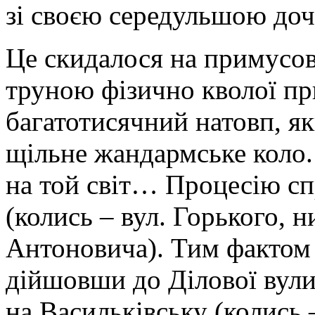
зі своєю середульшою до
Це скидалося на примусове
труною фізично кволої пр
багатотисячний натовп, я
щільне жандармське коло
на той світ… Процесію сп
(колись – вул. Горького, 
Антоновича). Тим фактом 
дійшовши до Ділової вули
на Васильківську (колись 