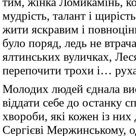
тим, жінка Ломикамінь, к
мудрість, талант і щиріст
жити яскравим і повноцін
було поряд, ледь не втрач
ялтинських вуличках, Лес
перепочити трохи і… руха
Молодих людей єднала вис
віддати себе до останку с
хвороби, які кожен із них
Сергієві Мержинському,