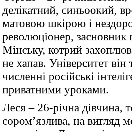
делікатний, синьоокий, в
матовою шкірою і нездор
революціонер, засновник п
Мінську, котрий захоплюва
не хапав. Університет він т
численні російські інтелі
приватними уроками.
Леся – 26-річна дівчина, т
сором’язлива, на вигляд мо