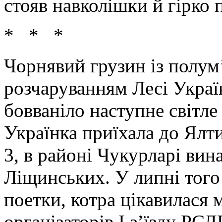
стояв навколішки й гірко 
* * *
Чорнявий грузин із полум
розчаруванням Лесі Украї
бовваніло наступне світле
Українка приїхала до Ялти
3, в районі Чукурларі ви
Ліщинських. У липні того
поетки, котра цікавилася 
організаторів I з’їзду РС