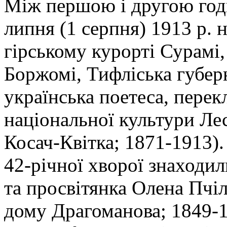
Між першою і другою год
липня (1 серпня) 1913 р. 
гірському курорті Сурамі
Боржомі, Тифліська губер
українська поетеса, перек
національної культури Лес
Косач-Квітка; 1871-1913).
42-річної хворої знаходи
та просвітянка Олена Пчіл
дому Драгоманова; 1849-19