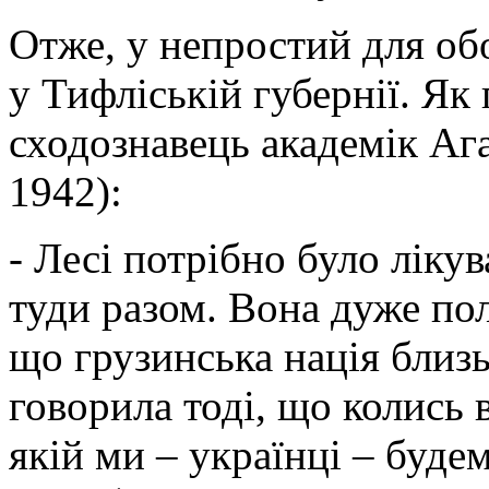
Отже, у непростий для об
у Тифліській губернії. Як
сходознавець академік Аг
1942):
- Лесі потрібно було лікув
туди разом. Вона дуже по
що грузинська нація близь
говорила тоді, що колись 
якій ми – українці – буде