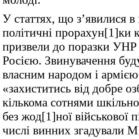
У статтях, що з’явилися в
політичні прорахун[1]ки к
призвели до поразки УНР 
Росією. Звинувачення буд
власним народом і армією
«захиститись від добре оз
кількома сотнями шкільно
без жод[1]ної військової 
числі винних згадували М