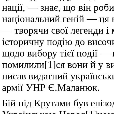
нації, — знає, що він роб
національний геній — ця 
— творячи свої легенди і 
історичну подію до височ
щодо вибору тієї події —
помилили[1]ся вони й у в
писав видатний українськ
армії УНР Є.Маланюк.
Бій під Крутами був епіз