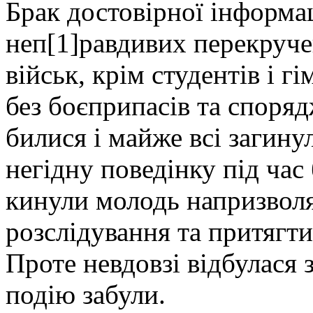
Брак достовірної інформа
неп[1]равдивих перекручен
військ, крім студентів і г
без боєприпасів та споря
билися і майже всі загин
негідну поведінку під ча
кинули молодь напризволя
розслідування та притягти
Проте невдовзі відбулася 
подію забули.