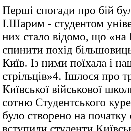
Перші спогади про бій бул
І.Шарим - студентом унів
них стало відомо, що «на 
спинити похід більшовицьк
Київ. Із ними поїхала і н
стрільців»4. Ішлося про тр
Київської військової шко
сотню Студентського курен
було створено на початку 
вступили студенти Київськ