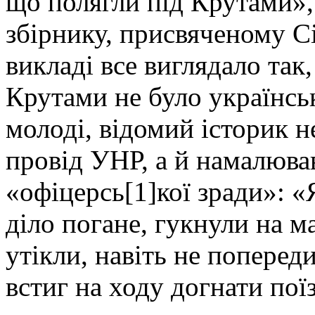
що полягли під Крутами», 
збірнику, присвяченому С
викладі все виглядало так,
Крутами не було українсь
молоді, відомий історик н
провід УНР, а й намалюва
«офіцерсь[1]кої зради»: «
діло погане, гукнули на м
утікли, навіть не попереди
встиг на ходу догнати поїзд