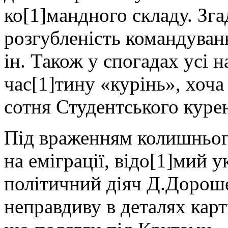
ко[1]мандного складу. Зга
розгубленість командуванн
ін. Також у спогадах усі 
час[1]тину «курінь», хоча
сотня Студентського курен
Під враженням колишньог
на еміграції, відо[1]мий у
політичний діяч Д.Дороше
неправдиву в деталях карт