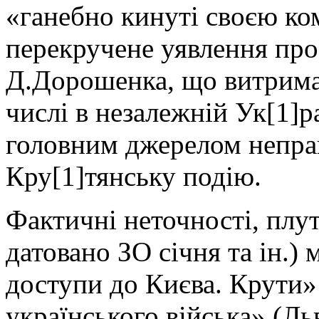
«ганебно кинуті своєю к
перекручене уявлення про
Д.Дорошенка, що витримал
числі в незалежній Ук[1]р
головним джерелом неправ
Кру[1]тянську подію.
Фактичні неточності, плут
датовано ЗО січня та ін.) 
доступи до Києва. Крути»
українського війська» (Льв