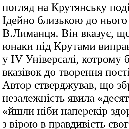
погляд на Крутянську подію
Ідейно близькою до нього 
В.Лиманця. Він вказує, щ
юнаки під Крутами виправ
у IV Універсалі, котрому
вказівок до творення пост
Автор стверджував, що зб
незалежність явила «десят
«йшли ніби наперекір здо
з вірою в правдивість сво