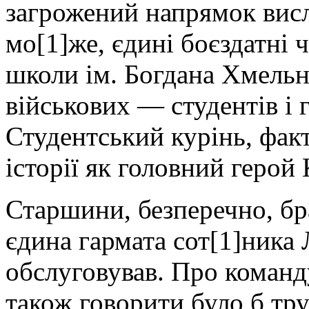
загрожений напрямок висл
мо[1]же, єдині боєздатні 
школи ім. Богдана Хмельн
військових — студентів і г
Студентський курінь, фак
історії як головний герой 
Старшини, безперечно, бра
єдина гармата сот[1]ника 
обслуговував. Про команд
також говорити було б тр