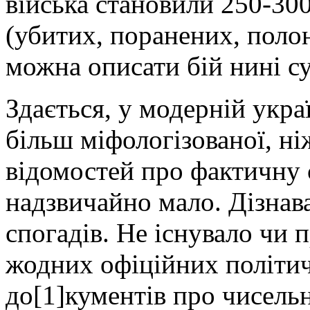
війська становили 250-300
(убитих, поранених, полон
можна описати бій нині с
Здається, у модерній украї
більш міфологізованої, н
відомостей про фактичну 
надзвичайно мало. Дізнав
спогадів. Не існувало чи 
жодних офіційних політич
до[1]кументів про чисельн