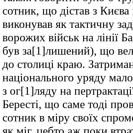
сотник, що дістав з Києва 
виконував як тактичну зад
ворожих військ на лінії Б
був за[1]лишений), що ве
до столиці краю. Затриман
національного уряду мало
з ог[1]ляду на пертрактац
Бересті, що саме тоді про
сотник в міру своїх спром
як міг, цебто аж поки втра