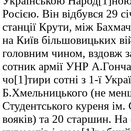
Українською Народ[1]ною
Росією. Він відбувся 29 сі
станції Крути, між Бахма
на Київ більшовицьких вій
головним чином, вздовж з
сотник армії УНР А.Гонча
чо[1]тири сотні з 1-ї Укра
Б.Хмельницького (не менш
Студентського куреня ім. 
вояків) та 20 старшин. На