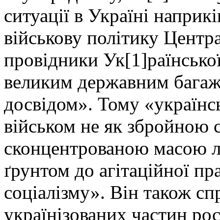
ситуації в Україні наприкі
військову політику Центра
провідники Ук[1]раїнсько
великим державним багаж
досвідом». Тому «українсь
військом не як збройною 
сконцентрованою масою л
ґрунтом до агітаційної пр
соціалізму». Він також сп
українізованих частин росі