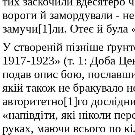
тих заскочили вдесятеро ч
вороги й замордували - не
замучи[1]ли. Отеє й була 
У створеній пізніше ґрунт
1917-1923» (т. 1: Доба Ц
подав опис бою, пославши
якій також не бракувало 
авторитетно[1]го дослідни
«напівдіти, які ніколи пер
руках, маючи всього по кі