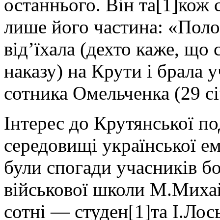
останнього. Він та[1]кож 
лише його частина: «Поло
від’їхала (дехто каже, що
наказу) на Крути і брала 
сотника Омельченка (29 сі
Інтерес до Крутянської по
середовищі української е
були спогади учасників бо
військової школи М.Михай
сотні — студен[1]та І.Лос