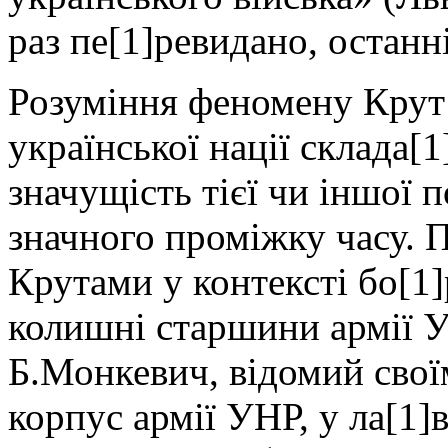
раз пе[1]ревидано, останні
Розуміння феномену Крут
української нації склада[
значущість тієї чи іншої 
значного проміжку часу. 
Крутами у контексті бо[1]
колишні старшини армії 
Б.Монкевич, відомий свої
корпус армії УНР, у ла[1]в