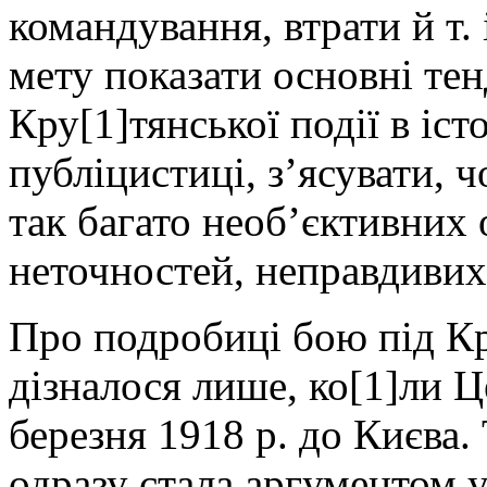
командування, втрати й т. 
мету показати основні тен
Кру[1]тянської події в іст
публіцистиці, з’ясувати, 
так багато необ’єктивних
неточностей, неправдивих
Про подробиці бою під Кр
дізналося лише, ко[1]ли 
березня 1918 р. до Києва.
одразу стала аргументом у