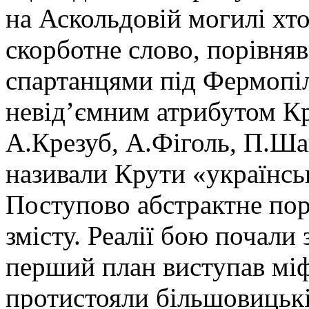
на Аскольдовій могилі хт
скорботне слово, порівняв
спартанцями під Фермопіл
невід’ємним атрибутом К
А.Крезуб, А.Фіголь, П.Ша
називали Крути «українс
Поступово абстрактне пор
змісту. Реалії бою почали 
перший план виступав міф 
протистояли більшовицькій