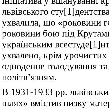
ініціатива у вшануванні к
львівського сту[1]дентства
ухвалила, що «роковини г
роковини бою під Крутами
українським всестуде[1]н
ухвалено, крім урочистих 
одноденне голодування та
політв’язням.
В 1931-1933 рр. львівськ
шлях» вмістив низку матер