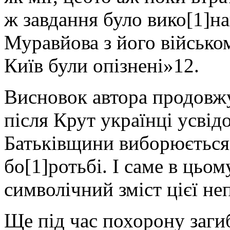
ж завдання було вико[1]на
Муравйова з його військом
Київ були опізнені»12.
Висновок автора продовжу
після Крут українці усвід
Батьківщини виборюється 
бо[1]ротьбі. І саме в цьо
символічний зміст цієї неп
Ще під час похорону заги