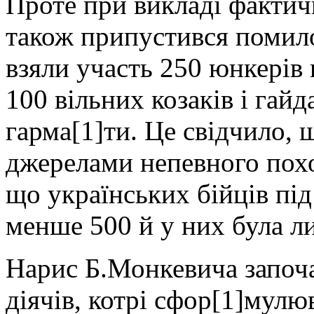
Проте при викладі факти
також припустився помило
взяли участь 250 юнкерів 
100 вільних козаків і гайд
гарма[1]ти. Це свідчило, 
джерелами непевного похо
що українських бійців пі
менше 500 й у них була л
Нарис Б.Монкевича започа
діячів, котрі сфор[1]мул