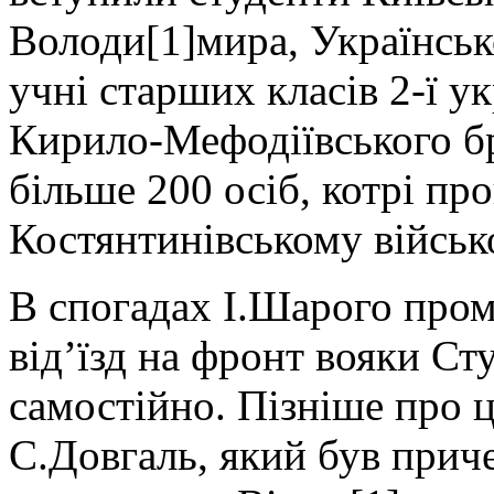
Володи[1]мира, Українськ
учні старших класів 2-ї укр
Кирило-Мефодіївського бр
більше 200 осіб, котрі п
Костянтинівському військ
В спогадах І.Шарого пром
від’їзд на фронт вояки С
самостійно. Пізніше про ц
С.Довгаль, який був приче