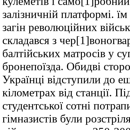
кулеметів і само[1]робний
залізничній платформі. їм
загін революційних військ
складався з чер[1]воногвар
балтійських матросів у су
бронепоїзда. Обидві сторо
Українці відступили до еш
кілометрах від станції. Пі
студентської сотні потрапи
гімназистів були розстріл