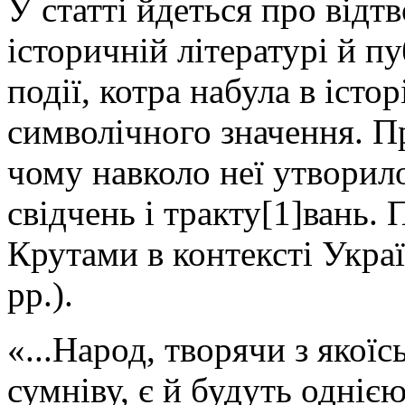
У статті йдеться про відт
історичній літературі й пу
події, котра набула в істор
символічного значення. Пр
чому навколо неї утворил
свідчень і тракту[1]вань.
Крутами в контексті Украї
рр.).
«...Народ, творячи з якоїс
сумніву, є й будуть одніє