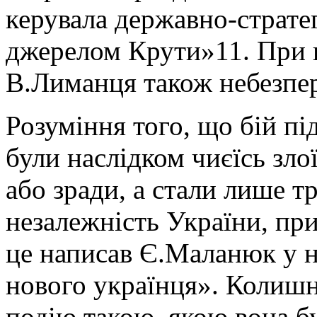
керувала державно-стратег
джерелом Крути»11. При 
В.Лиманця також небезпе
Розуміння того, що бій пі
були наслідком чиєїсь зло
або зради, а стали лише т
незалежність України, пр
це написав Є.Маланюк у 
нового українця». Колишн
подію такою, якою вона бу