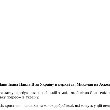
апи Івана Павла ІІ за Україну
в церкві св. Миколая на Аско
а ласку перебування на київській землі, з якої світло Євангелія 
ьку подорож в Україну.
ристиян, чоловіків та жінок доброї волі, які живуть у цій велик