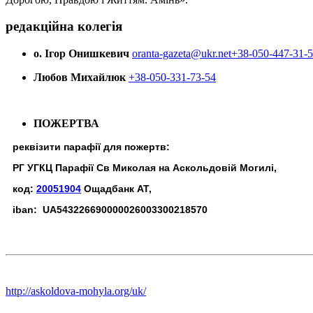
редакційна колегія
о. Ігор Онишкевич
oranta-gazeta@ukr.net
+38-050-447-31-
Любов Михайлюк
+38-050-331-73-54
ПОЖЕРТВА
реквізити парафії для пожертв:
РГ УГКЦ Парафії Св Миколая на Аскольдовій Могилі,
код:
20051904
Ощадбанк АТ,
iban: UA543226690000026003300218570
http://askoldova-mohyla.org/uk/