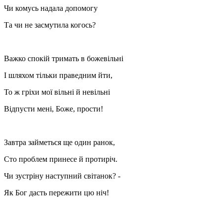
Чи комусь надала допомогу
Та чи не засмутила когось?
Важко спокій тримать в божевільні
І шляхом тільки праведним йти,
То ж гріхи мої вільні й невільні
Відпусти мені, Боже, прости!
Завтра займеться ще один ранок,
Сто проблем принесе й протиріч.
Чи зустріну наступний світанок? -
Як Бог дасть пережити цю ніч!