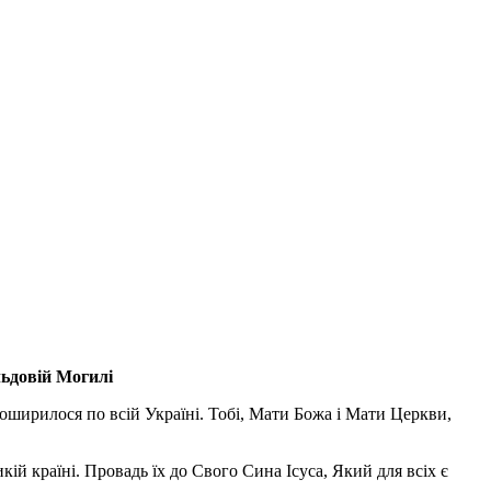
льдовій Могилі
поширилося по всій Україні. Тобі, Мати Божа і Мати Церкви,
ій країні. Провадь їх до Свого Сина Ісуса, Який для всіх є