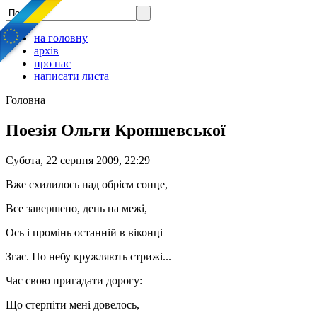
на головну
архів
про нас
написати листа
Головна
Поезія Ольги Кроншевської
Субота, 22 серпня 2009, 22:29
Вже схилилось над обрієм сонце,
Все завершено, день на межі,
Ось і промінь останній в віконці
Згас. По небу кружляють стрижі...
Час свою пригадати дорогу:
Що стерпіти мені довелось,