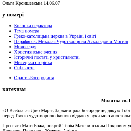
Ольга Кроншевська 14.06.07
у номері
Колонка редактора
Тема номера
Греко-католицька церква в Україні і світі
Парафія св. Миколая Чудотворця на Аскольдовій Могилі
Милосердя
Християнське вчення
Історичні постаті у християнстві
Митецька сторінка
Спільнота
Оранта-Богородиця
катехизм
Молитва св.
П
«О Всеблагая Діво Маріє, Зарваницька Богородице, дякую Тобі з
перед Твоєю чудотворною іконою віддаю у руки мою апостольс
Пресвята Мати Божа, покрий Твоїм Материнським Покровом усіх х
Дорогою, Правдою і Життям. Амінь».